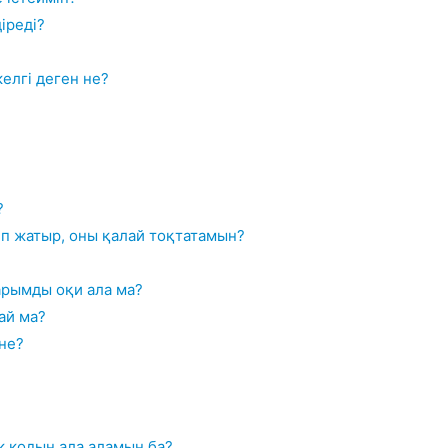
діреді?
елгі деген не?
?
ріп жатыр, оны қалай тоқтатамын?
арымды оқи ала ма?
ай ма?
не?
к кодын ала аламын ба?