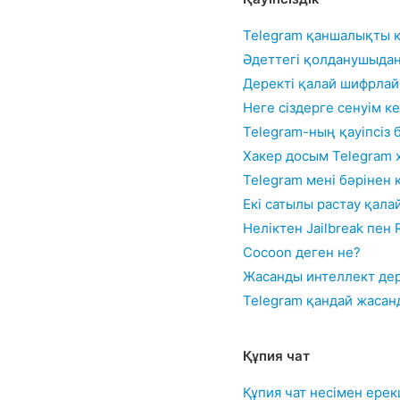
Telegram қаншалықты қ
Әдеттегі қолданушыдан
Деректі қалай шифрла
Неге сіздерге сенуім к
Telegram-ның қауіпсіз 
Хакер досым Telegram 
Telegram мені бәрінен 
Екі сатылы растау қалай
Неліктен Jailbreak пен 
Cocoon деген не?
Жасанды интеллект дер
Telegram қандай жасан
Құпия чат
Құпия чат несімен ере