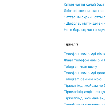
Құпия чатты қалай баст
Өзін-өзі жоятын хаттар
Чаттасым скриншотты с
«Шифрлау кілті» деген 
Неге барлық чатты «құ
Тіркелгі
Телефон нөмірімді кім 
Жаңа телефон нөмірім б
Telegram-нан шығу
Телефон нөмірімді қал
Telegram бейінін жою
Тіркелгімді жойсам не
Тіркелгінің өздігінен 
Тіркелгімді жоймай-ақ
Телефоным ұрланды, не