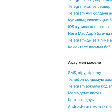
Telegram-ды өз сервері
Telegram API қолдана 
Құпиялық саясатыңыз б
iOS құпиялық парағы не
Неге Mac App Store-да 
Telegram-ды өз тіліме 
Көмектесе аламын ба?
Ақау мен мәселе
SMS, кіру, тіркелу
Телефон қоңырауы арқ
Telegram арқылы код а
Мәлімдеме ақауы
Контакт ақауы
Android-тағы контактін