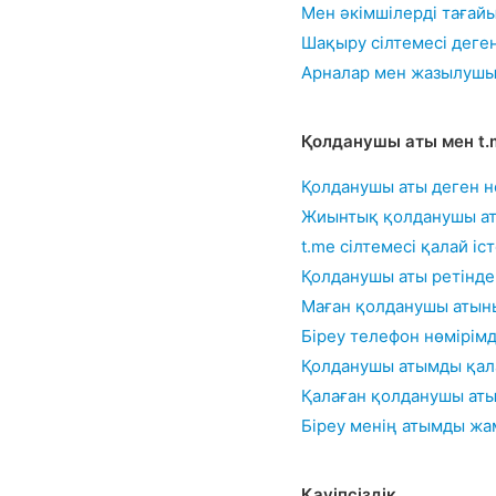
Мен әкімшілерді тағай
Шақыру сілтемесі деге
Арналар мен жазылушыл
Қолданушы аты мен t.m
Қолданушы аты деген н
Жиынтық қолданушы ат
t.me сілтемесі қалай іс
Қолданушы аты ретінде
Маған қолданушы атыны
Біреу телефон нөмірімд
Қолданушы атымды қал
Қалаған қолданушы атым
Біреу менің атымды ж
Қауіпсіздік