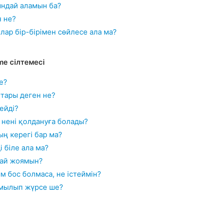
ындай аламын ба?
н не?
ар бір-бірімен сөйлесе ала ма?
e сілтемесі
е?
тары деген не?
тейді?
 нені қолдануға болады?
ң керегі бар ма?
і біле ала ма?
ай жоямын?
 бос болмаса, не істеймін?
амылып жүрсе ше?