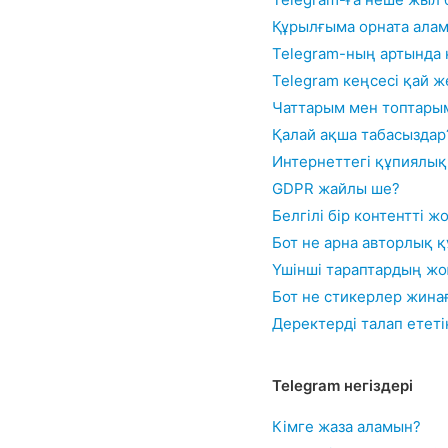
Құрылғыма орната алам
Telegram-ның артында 
Telegram кеңсесі қай 
Чаттарым мен топтарым
Қалай ақша табасыздар
Интернеттегі құпиялық
GDPR жайлы ше?
Белгілі бір контентті 
Бот не арна авторлық 
Үшінші тараптардың ж
Бот не стикерлер жина
Деректерді талап етет
Telegram негіздері
Кімге жаза аламын?