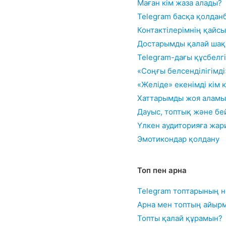
Маған кім жаза алады?
Telegram басқа қолдан
Контактілерімнің қайсы
Достарымды қалай ша
Telegram-дағы құсбелгі 
«Соңғы белсенділігімд
«Желіде» екенімді кім 
Хаттарымды жоя аламы
Дауыс, топтық және бе
Үлкен аудиторияға жар
Эмотикондар қолдану
Топ пен арна
Telegram топтарының не
Арна мен топтың айыр
Топты қалай құрамын?