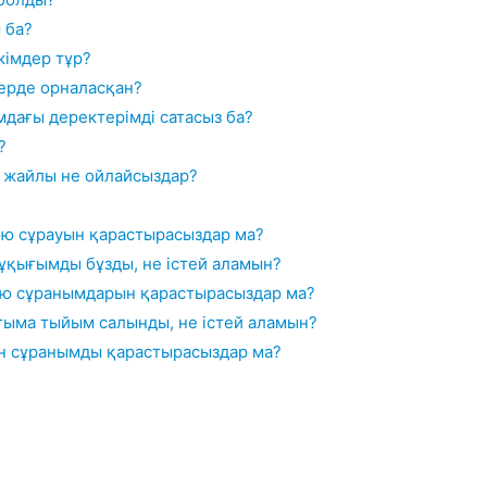
 ба?
кімдер тұр?
жерде орналасқан?
дағы деректерімді сатасыз ба?
?
 жайлы не ойлайсыздар?
жою сұрауын қарастырасыздар ма?
құқығымды бұзды, не істей аламын?
ою сұранымдарын қарастырасыздар ма?
ғыма тыйым салынды, не істей аламын?
ін сұранымды қарастырасыздар ма?