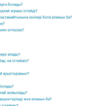
ауға болады?
 қалай жұмыс істейді?
ақтамайтынына сенімді бола аламын ба?
не?
пия» етпеске?
көре алады?
ар, не істеймін?
ай ауыстырамын?
 болады?
қалай жойылады?
 деректерімді жоя аламын ба?
 істеймін?