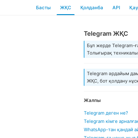
Басты
ЖҚС
Қолданба
API
Қау
Telegram ЖҚС
Бұл жерде Telegram-ғ
Толығырақ техникалы
Telegram әрдайым дам
ЖҚС, бот қолдану нұс
Жалпы
Telegram деген не?
Telegram кімге арналға
WhatsApp-тан қандай 
Telegram-ға неше жыл