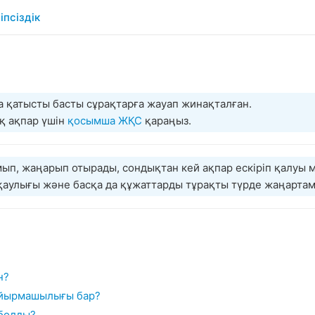
іпсіздік
а қатысты басты сұрақтарға жауап жинақталған.
қ ақпар үшін
қосымша ЖҚС
қараңыз.
ып, жаңарып отырады, сондықтан кей ақпар ескіріп қалуы м
қаулығы және басқа да құжаттарды тұрақты түрде жаңартам
н?
айырмашылығы бар?
 болды?