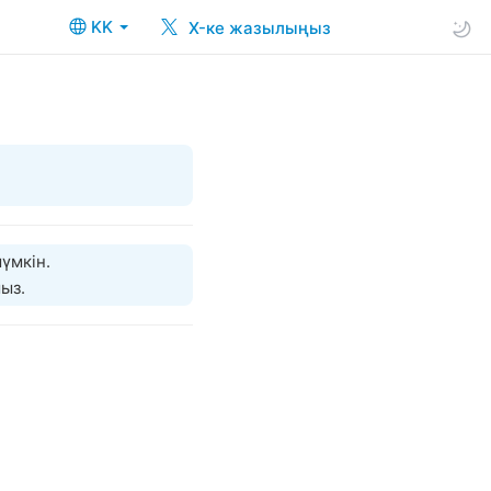
KK
X-ке жазылыңыз
үмкін.
ыз.