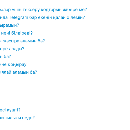
балар үшін тексеру кодтарын жібере ме?
нда Telegram бар екенін қалай білемін?
қырамын?
нені білдіреді?
і» жасыра аламын ба?
көре алады?
н ба?
йне қоңырау
иялай аламын ба?
сі күшті?
машылығы неде?