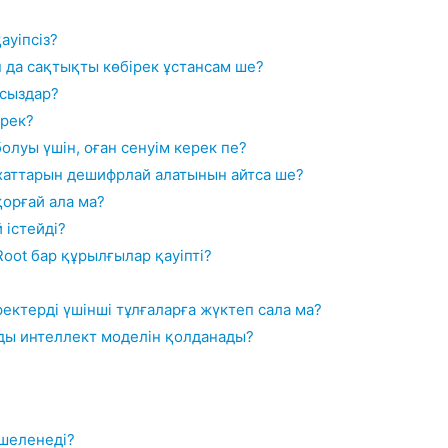
ауіпсіз?
 да сақтықты көбірек ұстансам ше?
йсыздар?
ерек?
болуы үшін, оған сенуім керек пе?
хаттарын дешифрлай алатынын айтса ше?
қорғай ала ма?
 істейді?
Root бар құрылғылар қауіпті?
ектерді үшінші тұлғаларға жүктеп сала ма?
ды интеллект моделін қолданады?
кшеленеді?