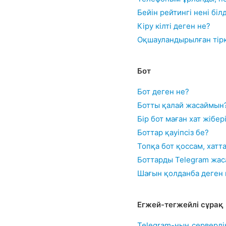
Бейін рейтингі нені біл
Кіру кілті деген не?
Оқшауландырылған тірк
Бот
Бот деген не?
Ботты қалай жасаймын
Бір бот маған хат жібе
Боттар қауіпсіз бе?
Топқа бот қоссам, хатт
Боттарды Telegram жас
Шағын қолданба деген 
Егжей-тегжейлі сұрақ
Telegram-ның серверлі