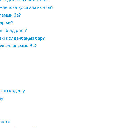
мде іске қоса аламын ба?
аламын ба?
ар ма?
ні білдіреді?
екі қолданбаңыз бар?
аудара аламын ба?
ылы код алу
лу
і жою