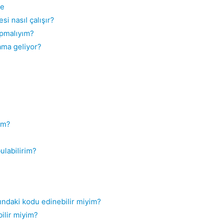
me
i nasıl çalışır?
apmalıyım?
ama geliyor?
um?
ulabilirim?
ındaki kodu edinebilir miyim?
ilir miyim?