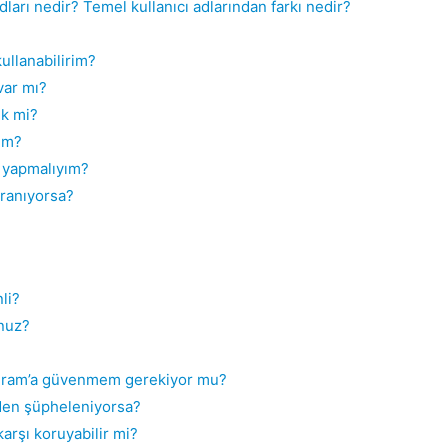
dları nedir? Temel kullanıcı adlarından farkı nedir?
kullanabilirim?
var mı?
ek mi?
rim?
e yapmalıyım?
vranıyorsa?
li?
unuz?
egram’a güvenmem gerekiyor mu?
den şüpheleniyorsa?
arşı koruyabilir mi?