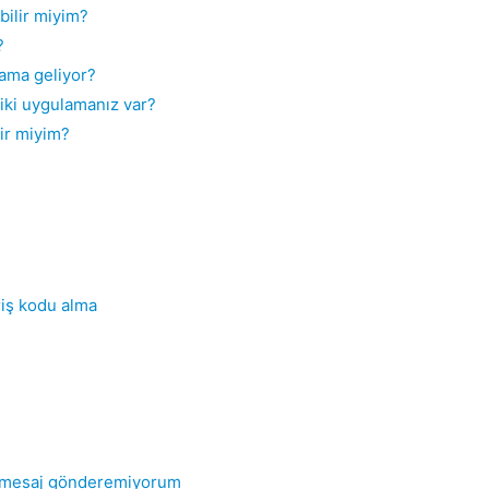
bilir miyim?
?
lama geliyor?
iki uygulamanız var?
lir miyim?
riş kodu alma
a mesaj gönderemiyorum