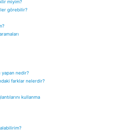
ilir miyim?
ler görebilir?
im?
aramaları
ı yapan nedir?
ndaki farklar nelerdir?
antılarını kullanma
 alabilirim?