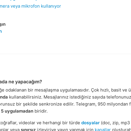
mera veya mikrofon kullanıyor
şın
n
rada ne yapacağım?
e odaklanan bir mesajlaşma uygulamasıdır. Çok hızlı, basit ve ü
anda
kullanabilirsiniz. Mesajlarınız istediğiniz sayıda telefonunuz
orunsuz bir şekilde senkronize edilir. Telegram, 950 milyondan fazl
en 5 uygulamadan
biridir.
toğraflar, videolar ve herhangi bir türde
dosyalar
(doc, zip, mp3 
uplar veya
sınırsız
izleyiciye yayın yapmak için
kanallar
oluşturabi