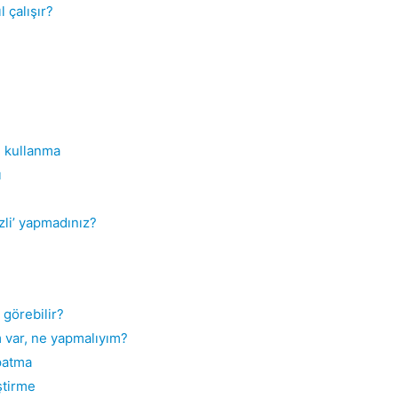
 çalışır?
ı kullanma
ı
zli’ yapmadınız?
görebilir?
 var, ne yapmalıyım?
patma
ştirme