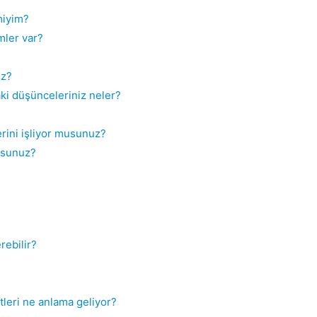
miyim?
mler var?
uz?
daki düşünceleriniz neler?
erini işliyor musunuz?
musunuz?
rebilir?
tleri ne anlama geliyor?