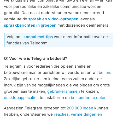
werkt dus als een combinatie van SMS en e-mail — en kan
voor persoonlijke en zakelijke communicatie worden
gebruikt. Daarnaast ondersteunen we ook end-to-end
versleutelde
spraak
en
video-oproepen
, evenals
spraakberichten in groepen
met duizenden deelnemers.
Volg ons
kanaal met tips
voor meer informatie over de
functies van Telegram.
Q: Voor wie is Telegram bedoeld?
Telegram is voor iedereen die op een snelle en
betrouwbare manier berichten wil versturen en wil
bellen
.
Zakelijke gebruikers en kleine teams zullen onder de
indruk zijn van de mogelijkheden die we bieden om grote
groepen aan te maken,
gebruikersnamen
te kiezen,
desktopapplicaties
te installeren en
bestanden te delen
.
Aangezien Telegram-groepen tot
200.000 leden
kunnen
hebben, ondersteunen we
reacties, vermeldingen en