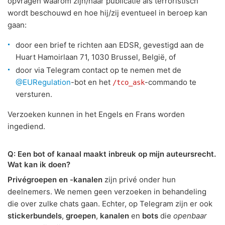
opvragen waarom zijn/haar publicatie als terroristisch
wordt beschouwd en hoe hij/zij eventueel in beroep kan
gaan:
door een brief te richten aan EDSR, gevestigd aan de
Huart Hamoirlaan 71, 1030 Brussel, België, of
door via Telegram contact op te nemen met de
@EURegulation
-bot en het
-commando te
/tco_ask
versturen.
Verzoeken kunnen in het Engels en Frans worden
ingediend.
Q: Een bot of kanaal maakt inbreuk op mijn auteursrecht.
Wat kan ik doen?
Privégroepen en -kanalen
zijn privé onder hun
deelnemers. We nemen geen verzoeken in behandeling
die over zulke chats gaan. Echter, op Telegram zijn er ook
stickerbundels
,
groepen
,
kanalen
en
bots
die
openbaar