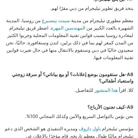
يتخذ فريق تطوير تيليجرام من دبي مقرًا لهم.
معظم مطوري تيليجرام من مدينة
سينت بيتسبرغ
من روسيا، المدينة
الشهيرة بالعدد الكبير من
المهندسين المهرة
. اضطر فريق تيليجرام
لمغادرة روسيا بسبب قوانين تقنية المعلومات المحلية وجربوا الكثير
من المدن كمقر لهم بما في ذلك برلين، لندن وسنغافورة. حاليًا، نحن
سعيدون حاليًا في دبي وسنقوم بالانتقال منها في حال تغيرت قوانين
تقنية المعلومات فيها.
A8-هل ستقومون بوضع إعلانات؟ أو بيع بياناتي؟ أو سرقة زوجتي
واستعباد أطفالي؟
كلا. اقرأ
هذا المنشور
للتفاصيل.
A9-كيف تجنون الأرباح؟
نحن نؤمن بالتواصل السريع والآمن وكذلك المجاني 100%.
مؤسس تيليجرام
باول داروڤ
ومديره التنفيذي هو الشخص الذي دعم
تيليجرام ماليًا طوال معظم تاريخه. قام مؤخرًا بالإعلان عن