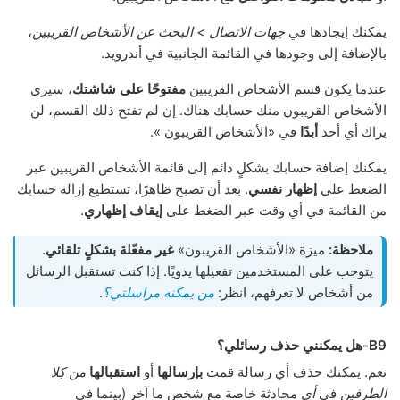
يمكنك إيجادها في
جهات الاتصال > البحث عن الأشخاص القريبين
،
بالإضافة إلى وجودها في القائمة الجانبية في أندرويد.
عندما يكون قسم الأشخاص القريبين
مفتوحًا على شاشتك
، سيرى
الأشخاص القريبون منك حسابك هناك. إن لم تفتح ذلك القسم، لن
يراك أي أحد
أبدًا
في «الأشخاص القريبون ».
يمكنك إضافة حسابك بشكلٍ دائم إلى قائمة الأشخاص القريبين عبر
الضغط على
إظهار نفسي
. بعد أن تصبح ظاهرًا، تستطيع إزالة حسابك
من القائمة في أي وقت عبر الضغط على
إيقاف إظهاري
.
ملاحظة:
ميزة «الأشخاص القريبون»
غير مفعّلة بشكلٍ تلقائي
.
يتوجب على المستخدمين تفعيلها يدويًا. إذا كنت تستقبل الرسائل
من أشخاص لا تعرفهم، انظر:
من يمكنه مراسلتي؟
.
B9-هل يمكنني حذف رسائلي؟
نعم. يمكنك حذف أي رسالة قمت
بإرسالها
أو
استقبالها
من كِلا
الطرفين
في
أي
محادثة خاصة مع شخص ما آخر (بينما في