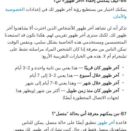
B6-كيف يمكنني إخفاء «آخر ظهور» لي؟
يمكنك اختيار من يستطيع رؤية آخر ظهور لك في إعدادات
الخصوصية
والأمان
.
تذكر أنه لن تشاهد آخر ظهور للأشخاص الذين اخترت ألا يشاهدوا آخر
ظهور لك. لكنك سترى آخر ظهور تقريبي لهم. هكذا نكون قد استبعدنا
المتجسسين ومستخدمي هذه الخاصية بشكل سلبي، وبنفس الوقت
تمكن الناس من معرفة إذا كان الشخص المراد مراسلته نشط على
تيليجرام أم لا. هذه هي الخيارات التقريبية الأربع:
آخر ظهور كان قريبًا
— هذا يعني بين ثانية واحدة و 2-3 أيام
آخر ظهور خلال أسبوع
— هذا يعني 2-3 إلى 7 أيام
آخر ظهور خلال شهر
— وهذا يعني 6-7 أيام إلى شهر
آخر ظهور كان منذ زمن طويل
— أكثر من شهر (ويظهر هذا
لجهات الاتصال المحظورة أيضًا)
B7-من يمكنهم معرفة أني بحالة “متصل”؟
قاعدة
آخر ظهور
تنطبق أيضًا على حالة متصل. يمكن للناس
مشاهدتك متصل فقط في حال كنت تشارك آخر ظهور لك معهم.