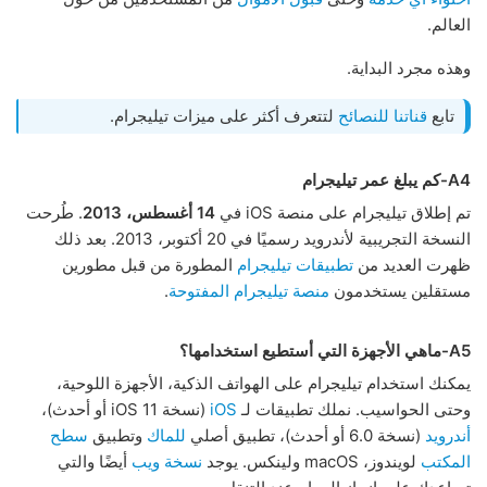
العالم.
وهذه مجرد البداية.
تابع
قناتنا للنصائح
لتتعرف أكثر على ميزات تيليجرام.
A4-كم يبلغ عمر تيليجرام
تم إطلاق تيليجرام على منصة iOS في
14 أغسطس، 2013
. طُرحت
النسخة التجريبية لأندرويد رسميًا في 20 أكتوبر، 2013. بعد ذلك
ظهرت العديد من
تطبيقات تيليجرام
المطورة من قبل مطورين
مستقلين يستخدمون
منصة تيليجرام المفتوحة
.
A5-ماهي الأجهزة التي أستطيع استخدامها؟
يمكنك استخدام تيليجرام على الهواتف الذكية، الأجهزة اللوحية،
وحتى الحواسيب. نملك تطبيقات لـ
iOS
(نسخة iOS 11 أو أحدث)،
أندرويد
(نسخة 6.0 أو أحدث)، تطبيق أصلي
للماك
وتطبيق
سطح
المكتب
لويندوز، macOS ولينكس. يوجد
نسخة ويب
أيضًا والتي