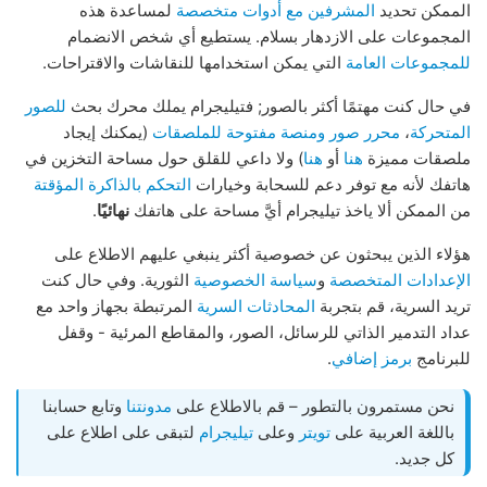
الممكن تحديد
المشرفين مع أدوات متخصصة
لمساعدة هذه
المجموعات على الازدهار بسلام. يستطيع أي شخص الانضمام
للمجموعات العامة
التي يمكن استخدامها للنقاشات والاقتراحات.
في حال كنت مهتمًا أكثر بالصور; فتيليجرام يملك محرك بحث
للصور
المتحركة
،
محرر صور
ومنصة مفتوحة للملصقات
(يمكنك إيجاد
ملصقات مميزة
هنا
أو
هنا
) ولا داعي للقلق حول مساحة التخزين في
هاتفك لأنه مع توفر دعم للسحابة وخيارات
التحكم بالذاكرة المؤقتة
من الممكن ألا ياخذ تيليجرام أيَّ مساحة على هاتفك
نهائيًا
.
هؤلاء الذين يبحثون عن خصوصية أكثر ينبغي عليهم الاطلاع على
الإعدادات المتخصصة
و
سياسة الخصوصية
الثورية. وفي حال كنت
تريد السرية، قم بتجربة
المحادثات السرية
المرتبطة بجهاز واحد مع
عداد التدمير الذاتي للرسائل، الصور، والمقاطع المرئية - وقفل
للبرنامج
برمز إضافي
.
نحن مستمرون بالتطور – قم بالاطلاع على
مدونتنا
وتابع حسابنا
باللغة العربية على
تويتر
وعلى
تيليجرام
لتبقى على اطلاع على
كل جديد.