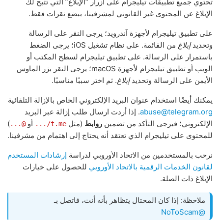
تحتوي جميع تطبيقات تيليجرام على أزرار “الإبلاغ” التي تتيح لك
الإبلاغ عن المحتوى غير القانوني لمشرفينا، ببضع نقرات فقط.
على تطبيق تيليجرام لأجهزة آندرويد؛ يرجى النقر على الرسالة
وتحديد
إبلاغ
من القائمة. على نظام تشغيل iOS؛ يرجى الضغط
باستمرار على الرسالة. على تطبيق تيليجرام لسطح المكتب أو
الويب أو تطبيق تيليجرام لأجهزة macOS؛ يرجى النقر بزر الماوس
الأيمن على الرسالة وتحديد
إبلاغ
. ثم اختر سببًا مناسبًا.
يمكنك أيضًا استخدام عنوان البريد الإلكتروني الخاص بالإزالة التلقائية
abuse@telegram.org
. إذا أردت ارسال طلب إزالة عبر البريد
الإلكتروني؛ فيرجى التأكد من تضمين
روابط
(مثل
أو
)
@...
t.me/...
للمحتوى على تيليجرام الذي تعتقد أنه يحتاج إلى اهتمام من مشرفينا.
نرحب بالمستخدمين من الاتحاد الأوروبي لدراسة
إرشادات المستخدم
لقانون الخدمات الرقمية بالاتحاد الأوروبي
للحصول على خيارات
الإبلاغ ذات الصلة.
ملاحظة: إذا كان المحتال يتظاهر بأنه أنت، فاتصل بـ
@NoToScam