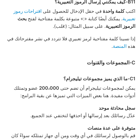
B11-كيف يمكنني إرسال الرموز التعبيرية؟
اكتب
كلمة واحدة
في حقل الإدخال للحصول على
اقتراحات رموز
تعبيرية
. يمكنك أيضًا كتابة «:» متبوعة بكلمة مفتاحية لفتح
بحث
الرموز التعبيرية
. على سبيل المثال: (
:قلب
).
إذا نسينا كلمة مفتاحية لرمز تعبيري فلا تتردد في نشر مقترحاتك في
هذه
المنصة
.
C-المجموعات والقنوات
C1-ما الذي يميز مجموعات تيليجرام؟
يمكن لمجموعات تيليجرام أن تضم حتى
200،000
عضو وتمتلك
أدوات مفيدة. هنا بعض الميزات التي تميزها عن بقية البرامج:
سجل محادثة موحد
عدّل رسائلك بعد إرسالها أو احذفها لتختفي عند الجميع.
متوفرة على عدة منصات
قم بالوصول لرسائلك في أي وقت ومن أي جهاز تمتلكه سواءً كان