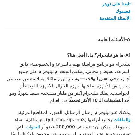
تابعنا على تويتر
فيسبوك
الأسئلة المتقدمة
A-الأسئلة العامة
A1-ما هو تيليجرام؟ ماذا أفعل هنا؟
تيليجرام هو برنامج مراسلة يهتم بالسرعة و الخصوصية، فائق
السرعة، بسيط و مجاني. يمكنك استخدام تيليجرام على جميع
أجهزتك
في نفس الوقت
— وستتزامن رسائلك بسلاسة عبر عدد غير
محدود من الأجهزة بما فيها أجهزة الجوال، الأجهزة اللوحية أو
الحواسيب. يملك تيليجرام أكثر من
مليار
مستخدم نشط شهريًا وهو
أحد
التطبيقات الـ 10 الأكثر تحميلًا
في العالم.
يمكنك عبر تيليجرام إرسال الرسائل، الصور، المقاطع المرئية،
والملفات
بجميع أنواعها (doc، zip، mp3، الخ) مع إمكانية إنشاء
مجموعات يمكن أن تضم حتى
200,000
عضو أو
القنوات
التي
تستطيع عبرها نشر المحتوى إلى جمهورٍ
غير محدود
. بإمكانك أيضًا