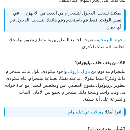
تساعدك على إنجاز المهام عند التنقل.
يمكنك تسجيل الدخول لتيليجرام من العديد من الأجهزة —
في
نفس الوقت
. فقط قم باستخدم رقم هاتفك لتسجيل الدخول في
أي جهاز.
واجهتنا البرمجية
مفتوحة لجميع المطورين وتستطيع تطوير برامجك
الخاصة للمنصات الأخرى.
A6-من يقف خلف تيليجرام؟
تيليجرام مدعوم من
باو ل داروڤ
وأخوه نيكولاي. باول يدعم تيليجرام
ماليًا وفكريًا بينما نيكولاي يدعمه تقنيًا. لصناعة تيليجرام، قام نيكولاي
بتطوير بروتوكول مفتوح المصدر، آمن ومخصص للعمل مع عدة خوادم
في وقت واحد. ونتيجة ذلك، تيليجرام يجمع بين الأمان، الثبات
والسرعة على أية شبكة.
اقرأ أيضًا:
مقالات عن تيليجرام
A7-أين يقع تيليجرام؟