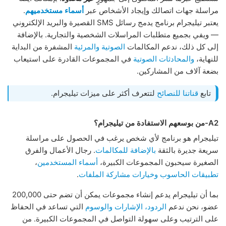
مراسلة جهات اتصالك وإيجاد الأشخاص عبر
أسماء مستخدميهم
.
يعتبر تيليجرام برنامج يدمج رسائل SMS القصيرة والبريد الإلكتروني
— ويفي بجميع متطلبات المراسلات الشخصية والتجارية. بالإضافة
إلى كل ذلك، ندعم المكالمات
الصوتية
والمرئية
المشفرة من البداية
للنهاية،
والمحادثات الصوتية
في المجموعات القادرة على استيعاب
بضعة آلاف من المشاركين.
تابع
قناتنا للنصائح
لتتعرف أكثر على ميزات تيليجرام.
A2-من بوسعهم الاستفادة من تيليجرام؟
تيليجرام هو برنامج لأي شخص يرغب في الحصول على مراسلة
سريعة جديرة بالثقة
بالإضافة للمكالمات
. رجال الأعمال والفرق
الصغيرة سيحبون المجموعات الكبيرة،
أسماء المستخدمين
،
تطبيقات الحاسوب
وخيارات مشاركة الملفات
.
بما أن تيليجرام يدعم إنشاء مجموعات يمكن أن تضم حتى 200,000
عضو، نحن ندعم
الردود، الإشارات والوسوم
التي تساعد في الحفاظ
على الترتيب وعلى سهولة التواصل في المجموعات الكبيرة. من