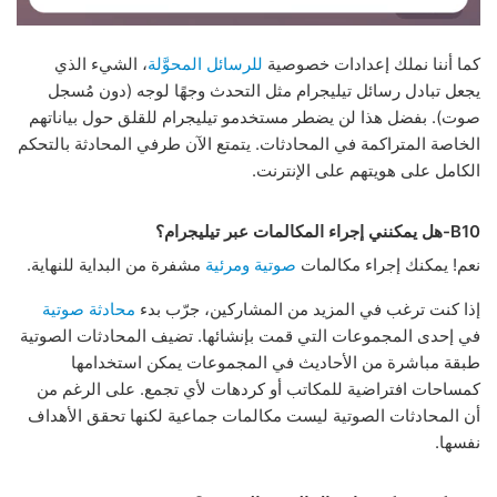
كما أننا نملك إعدادات خصوصية
للرسائل المحوَّلة
، الشيء الذي
يجعل تبادل رسائل تيليجرام مثل التحدث وجهًا لوجه (دون مُسجل
صوت). بفضل هذا لن يضطر مستخدمو تيليجرام للقلق حول بياناتهم
الخاصة المتراكمة في المحادثات. يتمتع الآن طرفي المحادثة بالتحكم
الكامل على هويتهم على الإنترنت.
B10-هل يمكنني إجراء المكالمات عبر تيليجرام؟
نعم! يمكنك إجراء مكالمات
صوتية
ومرئية
مشفرة من البداية للنهاية.
إذا كنت ترغب في المزيد من المشاركين، جرّب بدء
محادثة صوتية
في إحدى المجموعات التي قمت بإنشائها. تضيف المحادثات الصوتية
طبقة مباشرة من الأحاديث في المجموعات يمكن استخدامها
كمساحات افتراضية للمكاتب أو كردهات لأي تجمع. على الرغم من
أن المحادثات الصوتية ليست مكالمات جماعية لكنها تحقق الأهداف
نفسها.