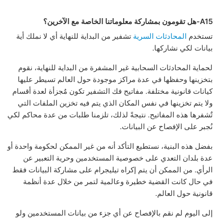
A15-هل تقومون بمشاركة معلوماتنا الخاصة مع الآخرين؟
تستخدم
المحادثات السرية
تشفير من البداية للنهاية أي لا نملك أية
بيانات لكي نشاركها.
لحماية المحادثات السحابية غير المشفرة من البداية للنهاية، نقوم
بتخزينها وحفظها في عدة مراكز موجودة حول العالم تسيطر عليها
كيانات قانونية مختلفة. مفاتيح فك التشفير تكون مٌجزأة لعدة أقسام
ولا يتم تخزينها في نفس المكان الذي يتم فيه تخزين الملفات التي
تٌشفرها هذه المفاتيح. نتيجةً لذلك، تلزمنا طلبات من عدة محاكم لكي
نُجبر على الإفصاح عن البيانات.
بفضل هذه البنية، نستطيع التأكد أنه من غير الممكن لحكومة واحدة أو
عدة بلدان التعدي على خصوصية المستخدمين وحرية التعبير عن
الرأي. من الممكن أن يتم إكراه تيليجرام على مشاركة البيانات فقط
في حال كانت القضية خطيرة وعالمية لتمر من خلال عدة أنظمة
قانونية حول العالم.
إلى اليوم لم نقم بالإفصاح عن أي جزء من بيانات المستخدمين ولو