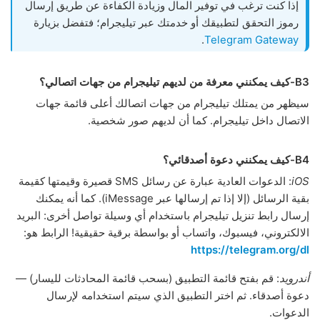
إذا كنت ترغب في توفير المال وزيادة الكفاءة عن طريق إرسال
رموز التحقق لتطبيقك أو خدمتك عبر تيليجرام؛ فتفضل بزيارة
.
Telegram Gateway
B3-كيف يمكنني معرفة من لديهم تيليجرام من جهات اتصالي؟
سيظهر من يمتلك تيليجرام من جهات اتصالك أعلى قائمة جهات
الاتصال داخل تيليجرام. كما أن لديهم صور شخصية.
B4-كيف يمكنني دعوة أصدقائي؟
iOS
: الدعوات العادية عبارة عن رسائل SMS قصيرة وقيمتها كقيمة
بقية الرسائل (إلا إذا تم إرسالها عبر iMessage). كما أنه يمكنك
إرسال رابط تنزيل تيليجرام باستخدام أي وسيلة تواصل أخرى: البريد
الالكتروني، فيسبوك، واتساب أو بواسطة برقية حقيقية! الرابط هو:
https://telegram.org/dl
أندرويد
: قم بفتح قائمة التطبيق (بسحب قائمة المحادثات لليسار) —
دعوة أصدقاء. ثم اختر التطبيق الذي سيتم استخدامه لإرسال
الدعوات.