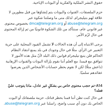
حقوق النشر الملكية والفكرية أو البوتات الإباحية.
حزم الملصقات، القنوات والبوتات يتم إنشاؤها من قبل مطورين لا
علاقة لهم بتيليجرام. لذلك متى ما وصلتنا شكوة عبر
abuse@telegram.org
أو
dmca@telegram.org
بخصوص محتوى
غير قانوني عام، سنتأكد من تلك الشكوة قانونيًا من ثم إزالة المحتوى
في حال لزُم الأمر.
يرجى الانتباه إلى أن هذه الحالات
لا
تشمل القيود المحلية على حرية
التعبير عن الرأي. مثلًا في حال وجودك في بلد يمنع انتقاد النظام
الحاكم فلن يتبع تيليجرام قوانين ذلك البلد لأنّ مثل هذه الأمور لا
تتوافق مع قيمنا. مع العلم أننا نقوم بإزالة البوتات والقنوات الإرهابية
(داعش مثلًا) لكن لا نقوم بحظر حسابات الأشخاص الذين يعرضوا
عقائدهم سلميًا.
A14-تم حجب محتوى خاص بي بشكلٍ غير عادل، ماذا يتوجب عليّ
فعله؟
في حال كنت تظن أننا قمنا بحظر قناتك، حزمة ملصقاتك أو البوت
الخاص بك دون أي سبب واضح، راسلنا عبر
abuse@telegram.org
.