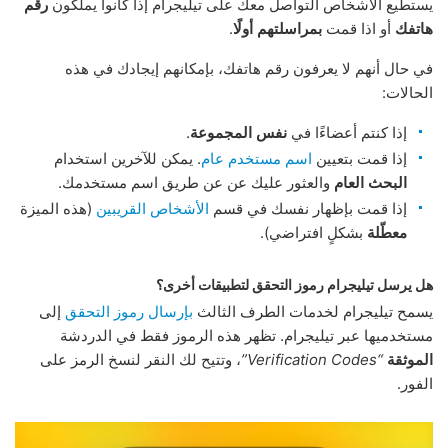
يستطيع الأشخاص التواصل معك على تيليجرام إذا كانوا يملكون
رقم
هاتفك
أو اذا قمت
بمراسلتهم أولًا
.
في حال أنهم لا يعرفون رقم هاتفك، بإمكانهم إيجادك في هذه
الحالات:
إذا كنتم أعضاءًا في
نفس المجموعة
.
إذا قمت بتعيين
اسم مستخدم عام
. يمكن للآخرين استخدام
البحث العام
والعثور عليك عن عن طريق اسم مستخدمك.
إذا قمت بإظهار نفسك في قسم
الأشخاص القريبين
(هذه الميزة
معطّلة
بشكلٍ افتراضي).
هل يرسل تيليجرام رموز التحقق لتطبيقات أخرى؟
يسمح تيليجرام لخدمات الطرف الثالث
بإرسال رموز التحقق
إلى
مستخدميها عبر تيليجرام. تظهر هذه الرموز فقط في الدردشة
الموثقة
“Verification Codes”
، وتتيح لك النقر لنسخ الرمز على
الفور.