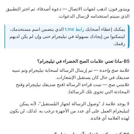
ويندوز فون
: اذهب لجهات الاتصال — دعوة أصدقاء. ثم اختر التطبيق
الذي سيتم استخدامه لإرسال الدعوات.
يمكنك إعطاء أصحابك
رابط t.me
الذي يتضمن اسم مستخدمك،
ليتمكنوا من إيجادك بسهولة في تيليجرام حتى وإن لم يكن لديهم
رقمك.
B5-ماذا تعني علامات الصح الخضراء في تيليجرام؟
علامة صح واحدة
— تم إرسال الرسالة لسحابة تيليجرام وتم تنبيه
صديقك في حال كان يستقبل الإشعارات.
علامتي صح
— تمت قراءة الرسالة (فتح صديقك تيليجرام وفتح
المحادثة التي تحوي تلك الرسالة).
لا يوجد علامة لـ “وصول الرسالة لجهاز المُستقبل”، لأنه يمكن
لتيليجرام العمل على أي عدد من الأجهزة ترغب به. لذلك، لن يكون
لهذه العلامة أي فائدة.