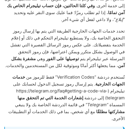
إلى خدمة أخرى.
وفي كلتا الحالتين، فإن حساب تيليجرام الخاص بك
آمن تمامًا
، إذا لم تطلب رمزًا؛ فما عليك سوى النقر عليه وتحديد
“إبلاغ”
، ولا داعي لفعل أي شيء آخر.
تحدد خدمات الجهات الخارجية الطريقة التي يتم بها إرسال رموز
التحقق الخاصة بك، ولا يستطيع تيليجرام التحكم في ذلك أو إعلام
الخدمة بتفضيلاتك. على عكس رموز الرسائل القصيرة التي تفشل
في الوصول بشكل متكرر ويمكن اعتراضها، فإن رموز التحقق
المرسلة عبر تيليجرام يتم
توصيلها على الفور
وهي
مشفرة بشكل
آمن
، مما يجعلها أكثر أمانًا وموثوقية لكل من المستخدمين والخدمات.
تُستخدم دردشة “Verification Codes” فقط للرموز من
خدمات
الجهات الخارجية
. يتم إرسال رموز تسجيل الدخول لحسابك على
تيليجرام (https://telegram.org/faq#getting-a-code-via-
telegram) إلى دردشة
إشعارات الخدمة التي تم التحقق منها
المسماة
“Telegram”
في قائمة الدردشة الخاصة بك ولا ينبغي
مشاركتها مطلقًا
مع أي شخص، بما في ذلك الخدمات أو التطبيقات
الأخرى.