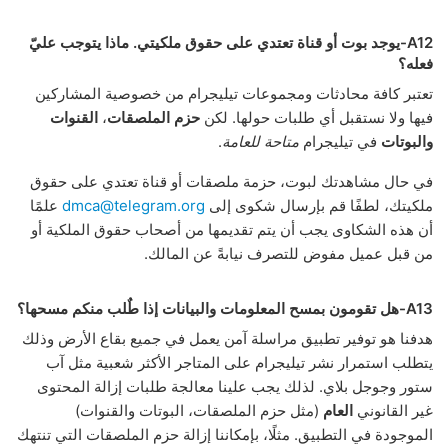
A12-يوجد بوت أو قناة تعتدي على حقوق ملكيتي. ماذا يتوجب عليّ
فعله؟
تعتبر كافة محادثات ومجموعات تيليجرام من خصوصية المشاركين
فيها ولا نستقبل أي طلبات حولها. لكن
حزم الملصقات
،
القنوات
والبوتات
في تيليجرام
متاحة للعامة
.
في حال مشاهدتك لبوت، حزمة ملصقات أو قناة تعتدي على حقوق
ملكيتك، لطفًا قم بإرسال شكوى إلى
dmca@telegram.org
علمًا
أن هذه الشكاوى يجب أن يتم تقديمها من أصحاب حقوق الملكية أو
من قبل عميل مفوض للتصرف نيابةً عن المالك.
A13-هل تقومون بمسح المعلومات والبيانات إذا طٌلب منكم مسحها؟
هدفنا هو توفير تطبيق مراسلة آمن يعمل في جميع بقاع الأرض وذلك
يتطلب استمرار نشر تيليجرام على المتاجر الأكثر شعبية مثل آب
ستور وجوجل بلاي. لذلك يجب علينا معالجة طلبات إزالة المحتوى
غير القانوني
العام
(مثل حزم الملصقات، البوتات والقنوات)
الموجودة في التطبيق. مثلًا، بإمكاننا إزالة حزم الملصقات التي تنتهك