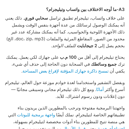
A3-ما أوجه الاختلاف بين واتساب وتيليجرام؟
على خلاف واتساب، تيليجرام تطبيق تراسل
سحابي فوري
. ذلك يعني
أنه يمكنك الوصول لرسائلك من عدة أجهزة بنفس الوقت ويشمل
ذلك الأجهزة اللوحية والحواسيب. كما أنه يمكنك مشاركة عدد غير
محدود من الصور، المقاطع المرئية والملفات (doc، zip، mp3، الخ)
بحجم يصل إلى
2 جيجابايت
للملف الواحد
.
يحتاج تيليجرام إلى أقل من
100 م.ب
على جهازك لكي يعمل. يمكنك
ترك
جميع وسائطك
في السحابة دون الحاجة إلى حذف أي شيء،
يكفي أن
تمسح ذاكرة جهازك المؤقتة لإفراغ بعض المساحة
.
وبفضل التشفير واستخدامنا لعدة خوادم موزعة حول العالم، تيليجرام
أسرع وأكثر
أمانًا
. ومع كل ذلك تيليجرام مجاني وسيبقى مجانيًا —
دون إعلانات ودون رسوم اشتراك، للأبد.
واجهتنا البرمجية مفتوحة ونرحب بالمطورين الذين يريدون بناء
تطبيقاتهم الخاصة لتيليجرام. نملك أيضًا
واجهة برمجية للبوتات
التي
هي منصة تتيح للمطورين بناء أدوات مخصصة لتيليجرام بسهولة،
احتواء أي خدمة
وحتى
قبول الأموال
من المستخدمين من حول