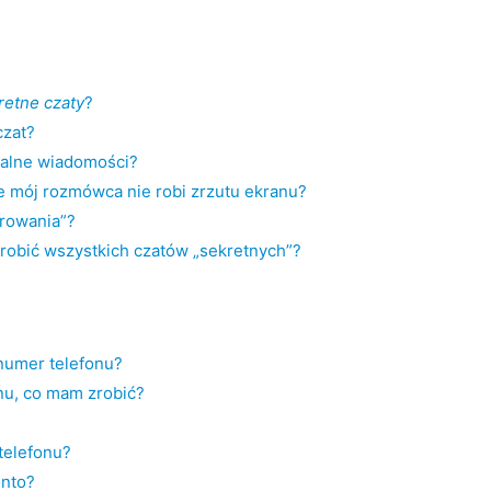
retne czaty
?
czat?
zalne wiadomości?
 mój rozmówca nie robi zrzutu ekranu?
frowania”?
zrobić wszystkich czatów „sekretnych”?
numer telefonu?
u, co mam zrobić?
telefonu?
nto?