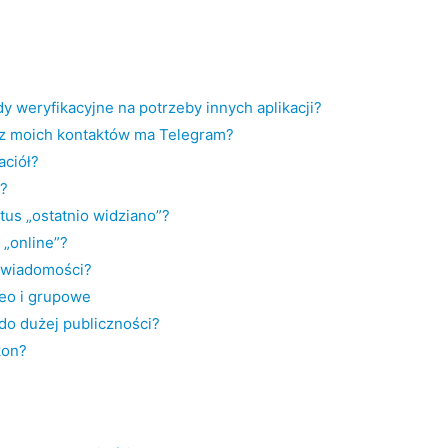
?
 weryfikacyjne na potrzeby innych aplikacji?
 z moich kontaktów ma Telegram?
aciół?
”?
tus „ostatnio widziano”?
„online”?
 wiadomości?
eo i grupowe
o dużej publiczności?
kon?