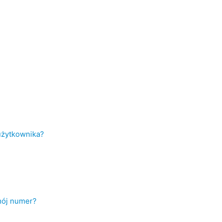
użytkownika?
mój numer?