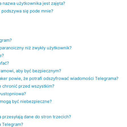
a nazwa użytkownika jest zajęta?
oś podszywa się pode mnie?
egram?
j paranoiczny niż zwykły użytkownik?
e?
fać?
ramowi, aby być bezpiecznym?
 haker powie, że potrafi odszyfrować wiadomości Telegrama?
 chronić przed wszystkim?
dwustopniowa?
t mogą być niebezpieczne?
 przesyłają dane do stron trzecich?
a Telegram?