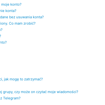
nę moje konto?
nie konta?
dane bez usuwania konta?
ziony. Co mam zrobić?
u?
?
nto?
i, jak mogę to zatrzymać?
ej grupy, czy może on czytać moje wiadomości?
ez Telegram?