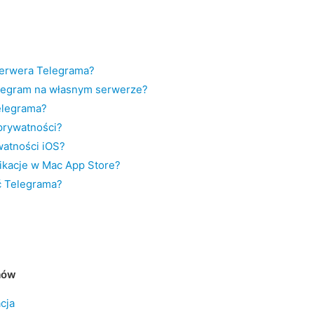
erwera Telegrama?
legram na własnym serwerze?
elegrama?
 prywatności?
watności iOS?
ikacje w Mac App Store?
ć Telegrama?
mów
cja