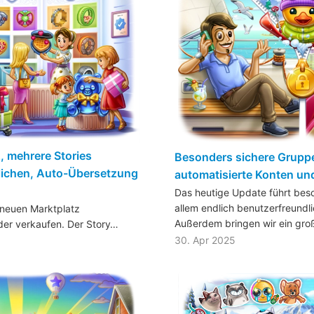
 mehrere Stories
Besonders sichere Grupp
tlichen, Auto-Übersetzung
automatisierte Konten un
Das heutige Update führt bes
allem endlich benutzerfreundl
m neuen Marktplatz
Außerdem bringen wir ein gr
er verkaufen. Der Story…
30. Apr 2025