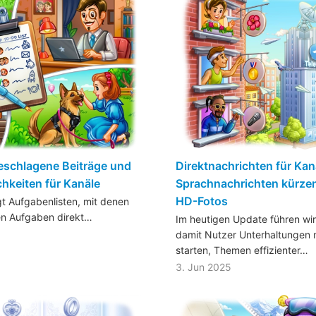
eschlagene Beiträge und
Direktnachrichten für Kan
hkeiten für Kanäle
Sprachnachrichten kürze
HD-Fotos
t Aufgabenlisten, mit denen
en Aufgaben direkt…
Im heutigen Update führen wir
damit Nutzer Unterhaltungen m
starten, Themen effizienter…
3. Jun 2025