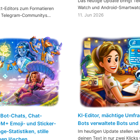
Das heutige Update bringt Te
Watch und Android-Smartwatc
xt-Editors zum Formatieren
11. Jun 2026
t, Telegram-Communitys…
KI-Editor, mächtige Umfra
-Bot-Chats, Chat-
Bots verwaltete Bots und
M+ Emoji- und Sticker-
ge-Statistiken, stille
Im heutigen Update stellen wir 
deinen Text in nur zwei Klicks
nen löschen