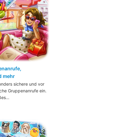
enanrufe,
d mehr
onders sichere und vor
iche Gruppenanrufe ein.
oßes…