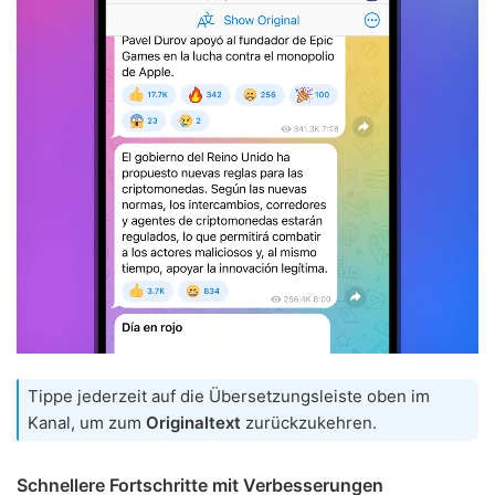
Tippe jederzeit auf die Übersetzungsleiste oben im
Kanal, um zum
Originaltext
zurückzukehren.
Schnellere Fortschritte mit Verbesserungen