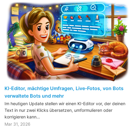
KI-Editor, mächtige Umfragen, Live-Fotos, von Bots
verwaltete Bots und mehr
Im heutigen Update stellen wir einen KI-Editor vor, der deinen
Text in nur zwei Klicks übersetzen, umformulieren oder
korrigieren kann…
Mar 31, 2026