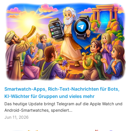
Smartwatch-Apps, Rich-Text-Nachrichten für Bots,
KI-Wächter für Gruppen und vieles mehr
Das heutige Update bringt Telegram auf die Apple Watch und
Android-Smartwatches, spendiert…
Jun 11, 2026