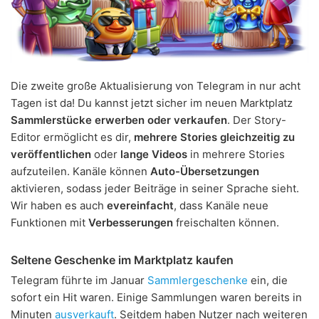
Die zweite große Aktualisierung von Telegram in nur acht
Tagen ist da! Du kannst jetzt sicher im neuen Marktplatz
Sammlerstücke erwerben oder verkaufen
. Der Story-
Editor ermöglicht es dir,
mehrere Stories gleichzeitig zu
veröffentlichen
oder
lange Videos
in mehrere Stories
aufzuteilen. Kanäle können
Auto-Übersetzungen
aktivieren, sodass jeder Beiträge in seiner Sprache sieht.
Wir haben es auch
evereinfacht
, dass Kanäle neue
Funktionen mit
Verbesserungen
freischalten können.
Seltene Geschenke im Marktplatz kaufen
Telegram führte im Januar
Sammlergeschenke
ein, die
sofort ein Hit waren. Einige Sammlungen waren bereits in
Minuten
ausverkauft
. Seitdem haben Nutzer nach weiteren