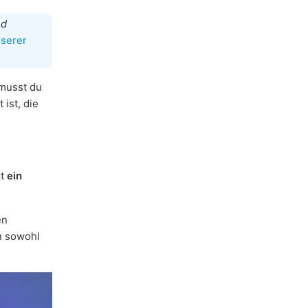
nd
nserer
 musst du
 ist, die
zt
ein
en
n sowohl