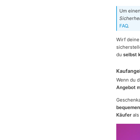
Um einen
Sicherhe
FAQ
.
Wirf deine
sicherstel
du
selbst 
Kaufange
Wenn du d
Angebot 
Geschenka
bequemen
Käufer
als