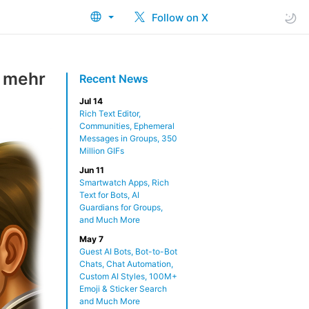
Follow on X
d mehr
Recent News
Jul 14
Rich Text Editor,
Communities, Ephemeral
Messages in Groups, 350
Million GIFs
Jun 11
Smartwatch Apps, Rich
Text for Bots, AI
Guardians for Groups,
and Much More
May 7
Guest AI Bots, Bot-to-Bot
Chats, Chat Automation,
Custom AI Styles, 100M+
Emoji & Sticker Search
and Much More