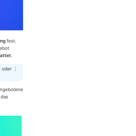
ung
fest.
gebot
attet
.
⋯ oder ⋮
angebotene
 das