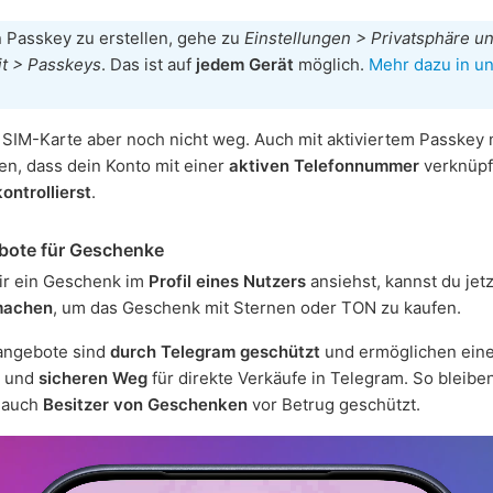
 Passkey zu erstellen, gehe zu
Einstellungen > Privatsphäre u
it > Passkeys
. Das ist auf
jedem Gerät
möglich.
Mehr dazu in u
 SIM-Karte aber noch nicht weg. Auch mit aktiviertem Passkey
len, dass dein Konto mit einer
aktiven Telefonnummer
verknüpft
kontrollierst
.
bote für Geschenke
ir ein Geschenk im
Profil eines Nutzers
ansiehst, kannst du jet
machen
, um das Geschenk mit Sternen oder TON zu kaufen.
ngebote sind
durch Telegram geschützt
und ermöglichen ein
und
sicheren Weg
für direkte Verkäufe in Telegram. So bleibe
 auch
Besitzer von Geschenken
vor Betrug geschützt.