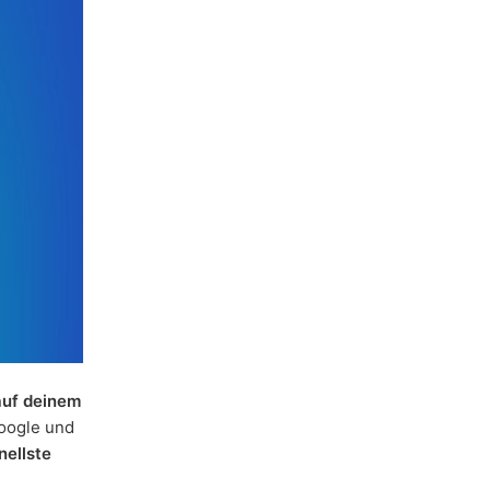
auf deinem
oogle und
nellste