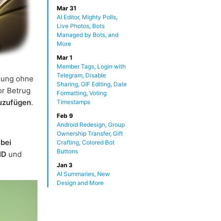
Mar 31
AI Editor, Mighty Polls,
Live Photos, Bots
Managed by Bots, and
More
Mar 1
Member Tags, Login with
Telegram, Disable
dung ohne
Sharing, GIF Editing, Date
or Betrug
Formatting, Voting
zuzufügen
.
Timestamps
Feb 9
Android Redesign, Group
Ownership Transfer, Gift
 bei
Crafting, Colored Bot
Buttons
ID
und
Jan 3
AI Summaries, New
Design and More