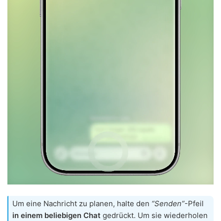
Um eine Nachricht zu planen, halte den
“Senden”
-Pfeil
in einem beliebigen Chat
gedrückt. Um sie wiederholen