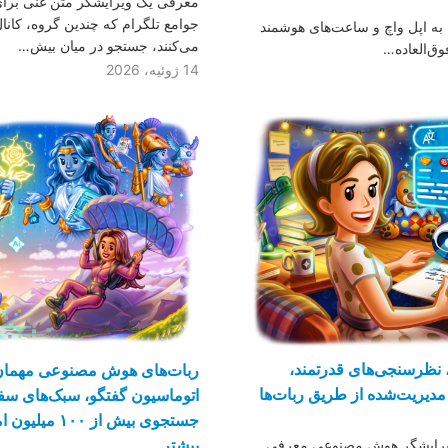
معرفی یک ویرایشگر متن غنی برای ق
جوامع تلگرام که چندین گروه، کانا
 به اپل واچ و ساعت‌های هوشمند
می‌کنند، جستجو در میان بیش…
وق‌العاده…
14 ژوئیه، 2026
نظرسنجی‌های قدرتمند،
ربات‌های هوش مصنوعی مهمان، 
مدیریت‌شده از طریق ربات‌ها
اتوماسیون گفتگو، سبک‌های 
جستجوی بیش از 
بیشتر
 ویرایشگر هوش مصنوعی معرفی