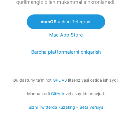
qurilmangiz bilan mukammal sinxronlanadi.
macOS
uchun Telegram
Mac App Store
Barcha platformalarni chiqarish
Bu dasturiy taʼminot
GPL v3
litsenziyasi ostida ishlaydi.
Manba kodi
GitHub
veb-saytida mavjud.
Bizni Twitterda kuzating
–
Beta versiya