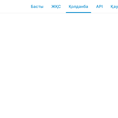
Басты
ЖҚС
Қолданба
API
Қау