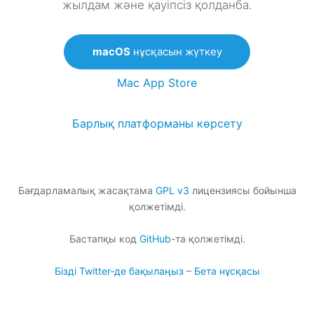
жылдам және қауіпсіз қолданба.
macOS
нұсқасын жүткеу
Mac App Store
Барлық платформаны көрсету
Бағдарламалық жасақтама
GPL v3
лицензиясы бойынша
қолжетімді.
Бастапқы код
GitHub
-та қолжетімді.
Бізді Twitter-де бақылаңыз
–
Бета нұсқасы