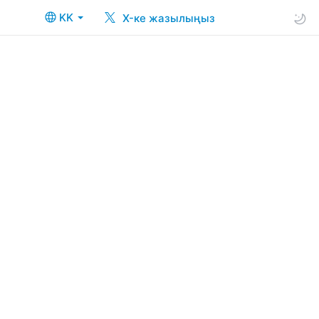
KK
X-ке жазылыңыз