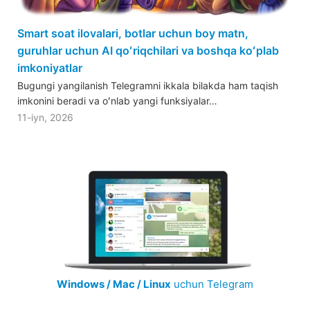
Smart soat ilovalari, botlar uchun boy matn,
guruhlar uchun AI qoʻriqchilari va boshqa koʻplab
imkoniyatlar
Bugungi yangilanish Telegramni ikkala bilakda ham taqish
imkonini beradi va oʻnlab yangi funksiyalar…
11-iyn, 2026
Windows / Mac / Linux
uchun Telegram