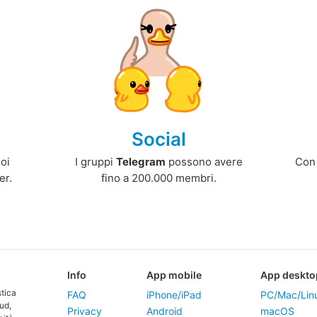
Social
uoi
I gruppi
Telegram
possono avere
Co
er.
fino a 200.000 membri.
Info
App mobile
App deskto
tica
FAQ
iPhone/iPad
PC/Mac/Lin
ud,
Privacy
Android
macOS