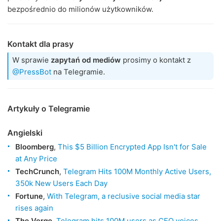
bezpośrednio do milionów użytkowników.
Kontakt dla prasy
W sprawie
zapytań od mediów
prosimy o kontakt z
@PressBot
na Telegramie.
Artykuły o Telegramie
Angielski
Bloomberg
,
This $5 Billion Encrypted App Isn't for Sale
at Any Price
TechCrunch
,
Telegram Hits 100M Monthly Active Users,
350k New Users Each Day
Fortune
,
With Telegram, a reclusive social media star
rises again
The Verge
,
Telegram hits 100M users as CEO voices