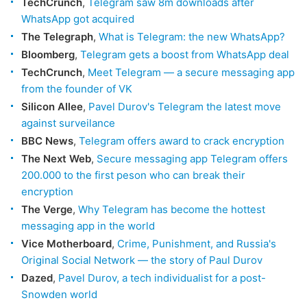
TechCrunch
,
Telegram saw 8m downloads after
WhatsApp got acquired
The Telegraph
,
What is Telegram: the new WhatsApp?
Bloomberg
,
Telegram gets a boost from WhatsApp deal
TechCrunch
,
Meet Telegram — a secure messaging app
from the founder of VK
Silicon Allee
,
Pavel Durov's Telegram the latest move
against surveilance
BBC News
,
Telegram offers award to crack encryption
The Next Web
,
Secure messaging app Telegram offers
200.000 to the first peson who can break their
encryption
The Verge
,
Why Telegram has become the hottest
messaging app in the world
Vice Motherboard
,
Crime, Punishment, and Russia's
Original Social Network — the story of Paul Durov
Dazed
,
Pavel Durov, a tech individualist for a post-
Snowden world