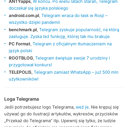
ANTYapps
,
W końcu. Po wielu latach starań, Telegram
doczekał się języka polskiego
android.com.pl
,
Telegram wraca do łask w Rosji –
wszystko dzięki pandemii
benchmark.pl
,
Telegram zyskuje popularność, na którą
zasługuje. Zyska też funkcję, której tak mu brakuje
PC Format
,
Telegram z oficjalnym tłumaczeniem na
język polski
ROOTBLOG
,
Telegram świętuje swoje 7 urodziny i
przygotował konkurs!
TELEPOLIS
,
Telegram zamiast WhatsApp – już 500 mln
użytkowników!
Loga Telegrama
Jeśli potrzebujesz logo Telegrama,
weź je
. Nie krępuj się
używać go do ilustracji artykułów, wykresów, przycisków
„Przekaż do Telegrama” itp. Upewnij się tylko, że ludzie