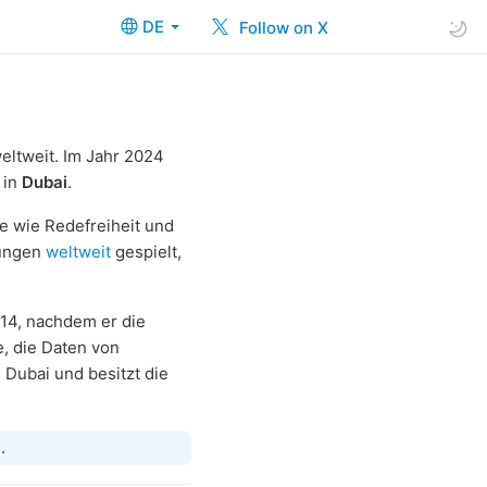
DE
Follow on X
eltweit. Im Jahr 2024
 in
Dubai
.
e wie Redefreiheit und
gungen
weltweit
gespielt,
014, nachdem er die
e, die Daten von
 Dubai und besitzt die
e
.