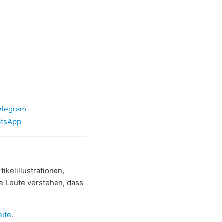
Telegram
hatsApp
ikelillustrationen,
ie Leute verstehen, dass
eite
.