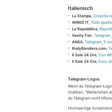
Italienisch
La Stampa
,
Crescita r
WIRED IT
,
Tutto quell
La Repubblica
,
Repubbl
Vanity Fair
,
Telegram, 
ANSA
,
Telegram, 5 co
RudyBandiera.com
,
Te
Il Sole 24 Ore
,
Con Wha
Il Sole 24 Ore
,
Ecco ch
Telegram-Logos
Wenn du Telegram-Logos
Grafiken, “Weiterleiten 
du Telegram nicht offiziell
Hochwertige Screenshots