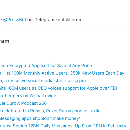
te
@PressBot
bei Telegram kontaktieren.
gram
llion Encrypted App Isn't for Sale at Any Price
 Hits 100M Monthly Active Users, 350k New Users Each Day
, a reclusive social media star rises again
its 100M users as CEO voices support for Apple over FBI
o-Keepers by Yasha Levine
vel Durov: Podcast 256
 celebrated in Russia, Pavel Durov chooses exile
'Messaging apps shouldn't make money'
 Now Seeing 12BN Daily Messages, Up From 1BN In February