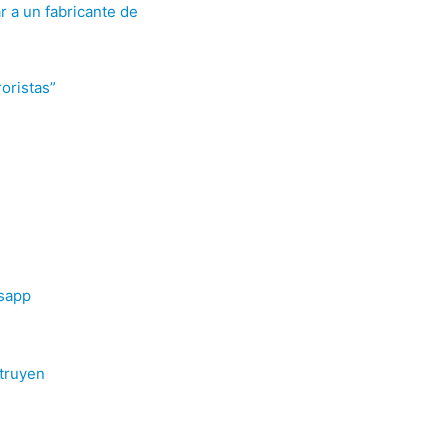
r a un fabricante de
roristas”
tsapp
truyen