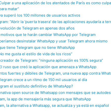
Culpar a una aplicación de los atentados de París es como culpa
para matar”
a superó los 100 millones de usuarios activos
ram: “Abrir la 'puerta trasera' de las aplicaciones ayudaría a ter
evolución de Telegram en apenas dos años
 motivos que te harán cambiar WhatsApp por Telegram
beríamos desinstalar WhatsApp y usar Telegram ahora mismo
que tiene Telegram que no tiene WhatsApp
No me gusta el estilo de vida de los ricos”
 creador de Telegram: “ninguna aplicación es 100% segura”
El ruso que creó la aplicación que amenaza a WhatsApp
ntos fuertes y débiles de Telegram, una nueva app contra Wha
egram crece a un ritmo de 150 mil usuarios al día
gram el sustituto definitivo de WhatsApp?
ernativa open source de Whatsapp con mensajes que se autodes
am, la app de mensajería más segura que WhatsApp
m, la alternativa a Whatsapp, se actualiza y ya está en español