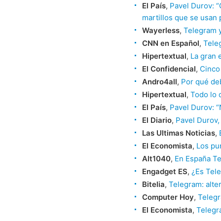
El País
,
Pavel Durov: “
martillos que se usan 
Wayerless
,
Telegram y
CNN en Español
,
Teleg
Hipertextual
,
La gran 
El Confidencial
,
Cinco
Andro4all
,
Por qué de
Hipertextual
,
Todo lo 
El País
,
Pavel Durov: “
El Diario
,
Pavel Durov,
Las Ultimas Noticias
,
El Economista
,
Los pu
Alt1040
,
En España Tel
Engadget ES
,
¿Es Tele
Bitelia
,
Telegram: alt
Computer Hoy
,
Telegr
El Economista
,
Telegra