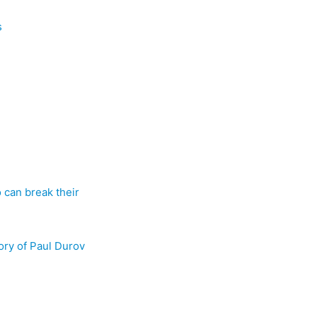
s
 can break their
ory of Paul Durov