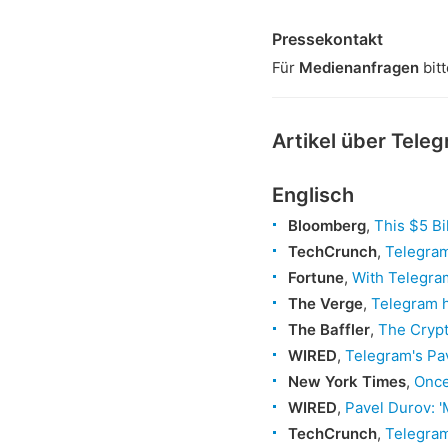
Pressekontakt
Für
Medienanfragen
bit
Artikel über Tele
Englisch
Bloomberg
,
This $5 Bi
TechCrunch
,
Telegram
Fortune
,
With Telegram
The Verge
,
Telegram h
The Baffler
,
The Crypt
WIRED
,
Telegram's Pa
New York Times
,
Once
WIRED
,
Pavel Durov: 
TechCrunch
,
Telegram