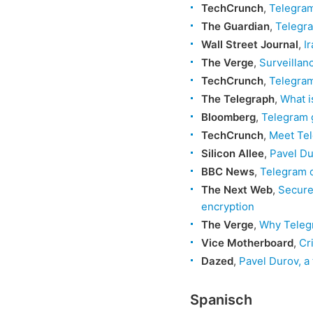
TechCrunch
,
Telegram
The Guardian
,
Telegra
Wall Street Journal
,
I
The Verge
,
Surveillan
TechCrunch
,
Telegram
The Telegraph
,
What i
Bloomberg
,
Telegram 
TechCrunch
,
Meet Tel
Silicon Allee
,
Pavel Du
BBC News
,
Telegram o
The Next Web
,
Secure
encryption
The Verge
,
Why Telegr
Vice Motherboard
,
Cr
Dazed
,
Pavel Durov, a
Spanisch