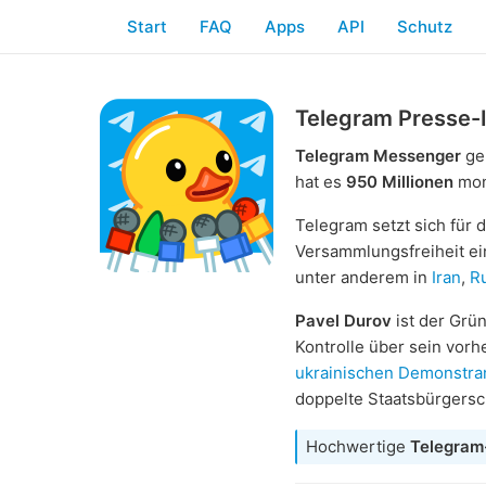
Start
FAQ
Apps
API
Schutz
Telegram Presse-
Telegram Messenger
ge
hat es
950 Millionen
mona
Telegram setzt sich für
Versammlungsfreiheit e
unter anderem in
Iran
,
R
Pavel Durov
ist der Grü
Kontrolle über sein vorh
ukrainischen Demonstra
doppelte Staatsbürgersc
Hochwertige
Telegram