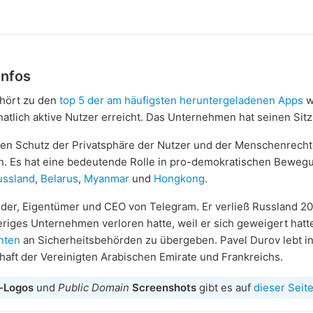
Infos
hört zu den
top 5 der am häufigsten heruntergeladenen Apps
w
tlich aktive Nutzer erreicht. Das Unternehmen hat seinen Sitz
 den Schutz der Privatsphäre der Nutzer und der Menschenrecht
in. Es hat eine bedeutende Rolle in pro-demokratischen Bewe
ussland
,
Belarus
,
Myanmar
und
Hongkong
.
nder, Eigentümer und CEO von Telegram. Er verließ Russland 2
eriges Unternehmen verloren hatte, weil er sich geweigert hatt
nten
an Sicherheitsbehörden zu übergeben. Pavel Durov lebt in
haft der Vereinigten Arabischen Emirate und Frankreichs.
-Logos
und
Public Domain
Screenshots
gibt es auf
dieser Seit