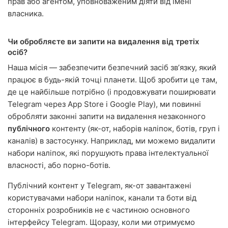
прав або агентом, уповноваженим діяти від імені
власника.
Чи обробляєте ви запити на видалення від третіх
осіб?
Наша місія — забезпечити безпечний засіб звʼязку, який
працює в будь-якій точці планети. Щоб зробити це там,
де це найбільше потрібно (і продовжувати поширювати
Telegram через App Store і Google Play), ми повинні
обробляти законні запити на видалення незаконного
публічного
контенту (як-от, наборів наліпок, ботів, груп і
каналів) в застосунку. Наприклад, ми можемо видалити
набори наліпок, які порушують права інтелектуальної
власності, або порно-ботів.
Публічний контент у Telegram, як-от завантажені
користувачами набори наліпок, канали та боти від
сторонніх розробників не є частиною основного
інтерфейсу Telegram. Щоразу, коли ми отримуємо