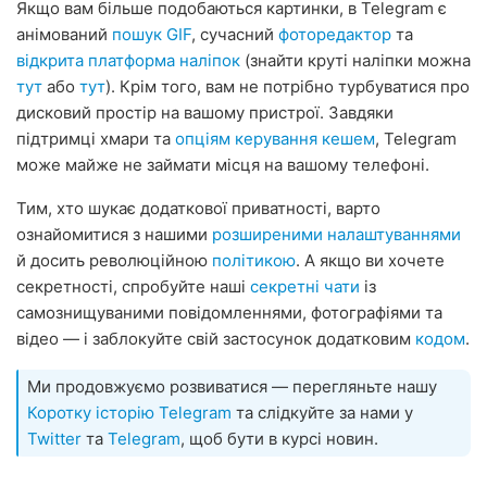
Якщо вам більше подобаються картинки, в Telegram є
анімований
пошук GIF
, сучасний
фоторедактор
та
відкрита платформа наліпок
(знайти круті наліпки можна
тут
або
тут
). Крім того, вам не потрібно турбуватися про
дисковий простір на вашому пристрої. Завдяки
підтримці хмари та
опціям керування кешем
, Telegram
може майже не займати місця на вашому телефоні.
Тим, хто шукає додаткової приватності, варто
ознайомитися з нашими
розширеними налаштуваннями
й досить революційною
політикою
. А якщо ви хочете
секретності, спробуйте наші
секретні чати
із
самознищуваними повідомленнями, фотографіями та
відео — і заблокуйте свій застосунок додатковим
кодом
.
Ми продовжуємо розвиватися — перегляньте нашу
Коротку історію Telegram
та слідкуйте за нами у
Twitter
та
Telegram
, щоб бути в курсі новин.