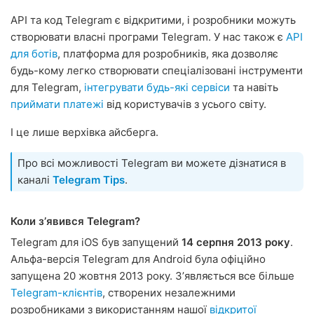
API та код Telegram є відкритими, і розробники можуть
створювати власні програми Telegram. У нас також є
API
для ботів
, платформа для розробників, яка дозволяє
будь-кому легко створювати спеціалізовані інструменти
для Telegram,
інтегрувати будь-які сервіси
та навіть
приймати платежі
від користувачів з усього світу.
І це лише верхівка айсберга.
Про всі можливості Telegram ви можете дізнатися в
каналі
Telegram Tips
.
Коли зʼявився Telegram?
Telegram для iOS був запущений
14 серпня 2013 року
.
Альфа-версія Telegram для Android була офіційно
запущена 20 жовтня 2013 року. Зʼявляється все більше
Telegram-клієнтів
, створених незалежними
розробниками з використанням нашої
відкритої