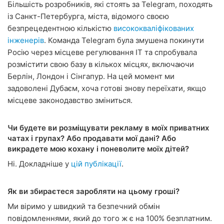
Більшість розробників, які стоять за Telegram, походять
із Санкт-Петербурга, міста, відомого своєю
безпрецедентною кількістю
висококваліфікованих
інженерів
. Команда Telegram була змушена покинути
Росію через місцеве регулювання ІТ та спробувала
розмістити свою базу в кількох місцях, включаючи
Берлін, Лондон і Сінгапур. На цей момент ми
задоволені Дубаєм, хоча готові знову переїхати, якщо
місцеве законодавство зміниться.
Чи будете ви розміщувати рекламу в моїх приватних
чатах і групах? Або продавати мої дані? Або
викрадете мою кохану і поневолите моїх дітей?
Ні. Докладніше у
цій публікації
.
Як ви збираєтеся заробляти на цьому гроші?
Ми віримо у швидкий та безпечний обмін
повідомленнями, який до того ж є на 100% безплатним.