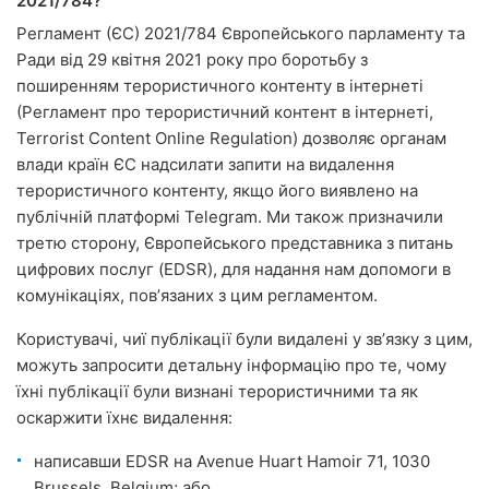
2021/784?
Регламент (ЄС) 2021/784 Європейського парламенту та
Ради від 29 квітня 2021 року про боротьбу з
поширенням терористичного контенту в інтернеті
(Регламент про терористичний контент в інтернеті,
Terrorist Content Online Regulation) дозволяє органам
влади країн ЄС надсилати запити на видалення
терористичного контенту, якщо його виявлено на
публічній платформі Telegram. Ми також призначили
третю сторону, Європейського представника з питань
цифрових послуг (EDSR), для надання нам допомоги в
комунікаціях, повʼязаних з цим регламентом.
Користувачі, чиї публікації були видалені у звʼязку з цим,
можуть запросити детальну інформацію про те, чому
їхні публікації були визнані терористичними та як
оскаржити їхнє видалення:
написавши EDSR на Avenue Huart Hamoir 71, 1030
Brussels, Belgium; або