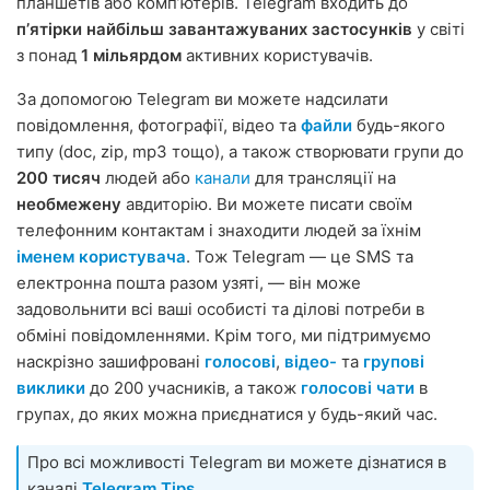
планшетів або компʼютерів. Telegram входить до
пʼятірки найбільш завантажуваних застосунків
у світі
з понад
1 мільярдом
активних користувачів.
За допомогою Telegram ви можете надсилати
повідомлення, фотографії, відео та
файли
будь-якого
типу (doc, zip, mp3 тощо), а також створювати групи до
200 тисяч
людей або
канали
для трансляції на
необмежену
авдиторію. Ви можете писати своїм
телефонним контактам і знаходити людей за їхнім
іменем користувача
. Тож Telegram — це SMS та
електронна пошта разом узяті, — він може
задовольнити всі ваші особисті та ділові потреби в
обміні повідомленнями. Крім того, ми підтримуємо
наскрізно зашифровані
голосові
,
відео-
та
групові
виклики
до 200 учасників, а також
голосові чати
в
групах, до яких можна приєднатися у будь-який час.
Про всі можливості Telegram ви можете дізнатися в
каналі
Telegram Tips
.