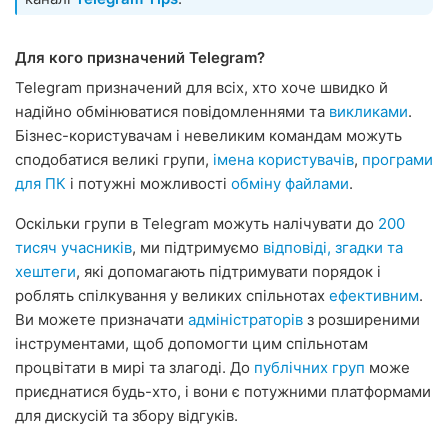
Для кого призначений Telegram?
Telegram призначений для всіх, хто хоче швидко й
надійно обмінюватися повідомленнями та
викликами
.
Бізнес-користувачам і невеликим командам можуть
сподобатися великі групи,
імена користувачів
,
програми
для ПК
і потужні можливості
обміну файлами
.
Оскільки групи в Telegram можуть налічувати до
200
тисяч учасників
, ми підтримуємо
відповіді, згадки та
хештеги
, які допомагають підтримувати порядок і
роблять спілкування у великих спільнотах
ефективним
.
Ви можете призначати
адміністраторів
з розширеними
інструментами, щоб допомогти цим спільнотам
процвітати в мирі та злагоді. До
публічних груп
може
приєднатися будь-хто, і вони є потужними платформами
для дискусій та збору відгуків.