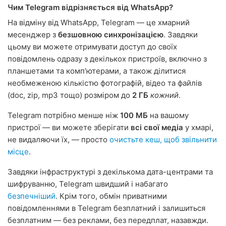
Чим Telegram відрізняється від WhatsApp?
На відміну від WhatsApp, Telegram — це хмарний
месенджер з
безшовною синхронізацією
. Завдяки
цьому ви можете отримувати доступ до своїх
повідомлень одразу з декількох пристроїв, включно з
планшетами та компʼютерами, а також ділитися
необмеженою кількістю фотографій, відео та файлів
(doc, zip, mp3 тощо) розміром до
2 ГБ
кожний
.
Telegram потрібно менше ніж
100 МБ
на вашому
пристрої — ви можете зберігати
всі свої медіа
у хмарі,
не видаляючи їх, — просто
очистьте кеш, щоб звільнити
місце
.
Завдяки інфраструктурі з декількома дата-центрами та
шифруванню, Telegram швидший і набагато
безпечніший
. Крім того, обмін приватними
повідомленнями в Telegram безплатний і залишиться
безплатним — без реклами, без передплат, назавжди.