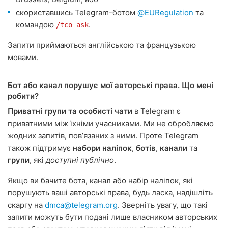
скориставшись Telegram-ботом
@EURegulation
та
командою
.
/tco_ask
Запити приймаються англійською та французькою
мовами.
Бот або канал порушує мої авторські права. Що мені
робити?
Приватні групи та особисті чати
в Telegram є
приватними між їхніми учасниками. Ми не обробляємо
жодних запитів, повʼязаних з ними. Проте Telegram
також підтримує
набори наліпок
,
ботів
,
канали
та
групи
, які
доступні публічно
.
Якщо ви бачите бота, канал або набір наліпок, які
порушують ваші авторські права, будь ласка, надішліть
скаргу на
dmca@telegram.org
. Зверніть увагу, що такі
запити можуть бути подані лише власником авторських