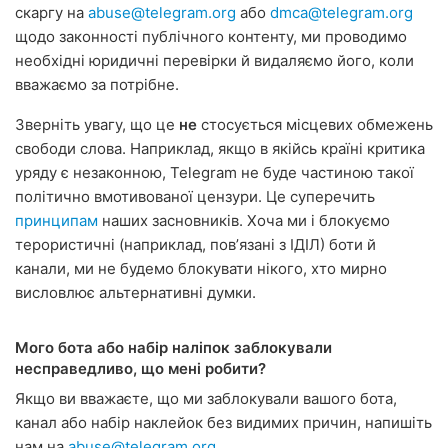
скаргу на
abuse@telegram.org
або
dmca@telegram.org
щодо законності публічного контенту, ми проводимо
необхідні юридичні перевірки й видаляємо його, коли
вважаємо за потрібне.
Зверніть увагу, що це
не
стосується місцевих обмежень
свободи слова. Наприклад, якщо в якійсь країні критика
уряду є незаконною, Telegram не буде частиною такої
політично вмотивованої цензури. Це суперечить
принципам
наших засновників. Хоча ми і блокуємо
терористичні (наприклад, повʼязані з ІДІЛ) боти й
канали, ми не будемо блокувати нікого, хто мирно
висловлює альтернативні думки.
Мого бота або набір наліпок заблокували
несправедливо, що мені робити?
Якщо ви вважаєте, що ми заблокували вашого бота,
канал або набір наклейок без видимих причин, напишіть
нам на
abuse@telegram.org
.