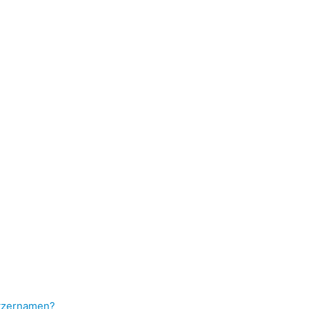
utzernamen?