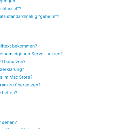
igungen
Schlüssel”?
hats standardmäßig “geheim”?
elltext bekommen?
meinem eigenen Server nutzen?
PI benutzen?
tzerklärung?
s im Mac Store?
gram zu übersetzen?
e helfen?
r sehen?