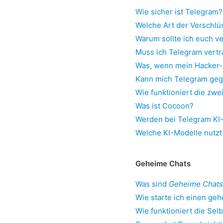
Wie sicher ist Telegram?
Welche Art der Verschlü
Warum sollte ich euch v
Muss ich Telegram vertra
Was, wenn mein Hacker-F
Kann mich Telegram geg
Wie funktioniert die zwe
Was ist Cocoon?
Werden bei Telegram KI-
Welche KI-Modelle nutz
Geheime Chats
Was sind
Geheime Chats
Wie starte ich einen ge
Wie funktioniert die Sel