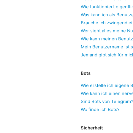
Wie funktioniert eigentli
Was kann ich als Benutz
Brauche ich zwingend e
Wer sieht alles meine 
Wie kann meinen Benut
Mein Benutzername ist s
Jemand gibt sich für mi
Bots
Wie erstelle ich eigene 
Wie kann ich einen nerv
Sind Bots von Telegram
Wo finde ich Bots?
Sicherheit