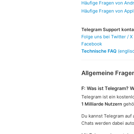
Häufige Fragen von Andr
Häufige Fragen von App
Telegram Support konta
Folge uns bei Twitter / X
Facebook
Technische FAQ
(englis
Allgemeine Frage
F: Was ist Telegram? 
Telegram ist ein kostenl
1 Milliarde Nutzern
gehör
Du kannst Telegram auf a
Chats werden dabei auto