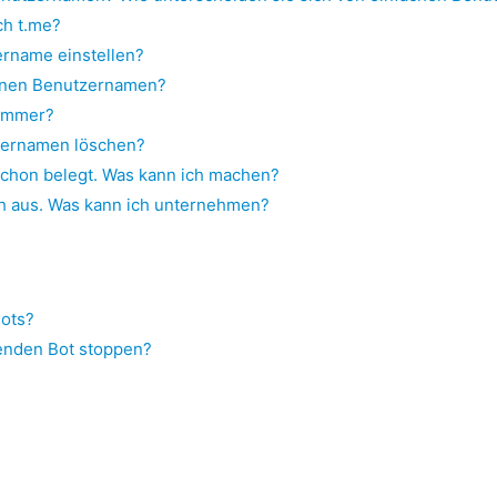
ch t.me?
ername einstellen?
inen Benutzernamen?
Nummer?
zernamen löschen?
chon belegt. Was kann ich machen?
ch aus. Was kann ich unternehmen?
Bots?
enden Bot stoppen?
?