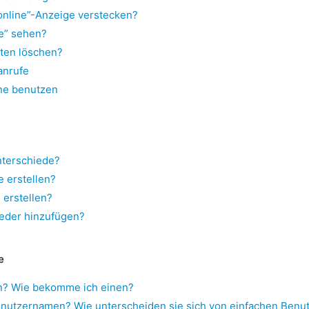
 online”-Anzeige verstecken?
ne” sehen?
ten löschen?
anrufe
ne benutzen
nterschiede?
e erstellen?
 erstellen?
ieder hinzufügen?
e
n? Wie bekomme ich einen?
nutzernamen? Wie unterscheiden sie sich von einfachen Ben