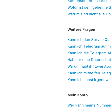
Screenshot Benachricht
Wofür ist der “geheime 
Warum sind nicht alle C
Weitere Fragen
Kann ich den Server-Qu
Kann ich Telegram auf 
Kann ich die Telegram A
Habt ihr eine Datenschu
Warum habt ihr zwei App
Kann ich mithelfen Tele
Kann ich sonst irgendwi
Mein Konto
Wer kann meine Numme