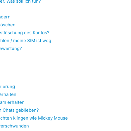
r. Was soll ich tun?
m
ndern
löschen
lbstlöschung des Kontos?
len / meine SIM ist weg
bewertung?
rierung
erhalten
am erhalten
 Chats geblieben?
ichten klingen wie Mickey Mouse
 verschwunden