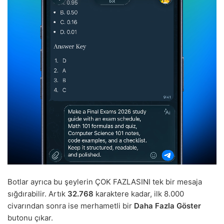
Botlar ayrıca bu şeylerin ÇOK FAZLASINI tek bir mesaja
sığdırabilir. Artık
32.768
karaktere kadar, ilk 8.000
civarından sonra ise merhametli bir
Daha Fazla Göster
butonu çıkar.