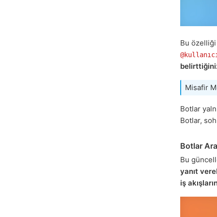
Bu özelliğ
@kullanıc
belirttiğin
Misafir M
Botlar yal
Botlar, so
Botlar Ara
Bu güncelle
yanıt vere
iş akışları