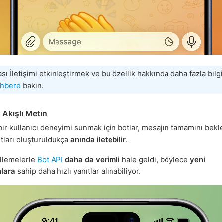
ası İletişimi etkinleştirmek ve bu özellik hakkında daha fazla bil
ehbere
bakın.
n Akışlı Metin
 bir kullanıcı deneyimi sunmak için botlar, mesajın tamamını bek
ıtları oluşturuldukça
anında iletebilir
.
llemelerle
Bot API
daha da verimli
hale geldi, böylece
yeni
lara
sahip daha hızlı yanıtlar alınabiliyor.