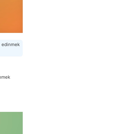
gi edinmek
lemek