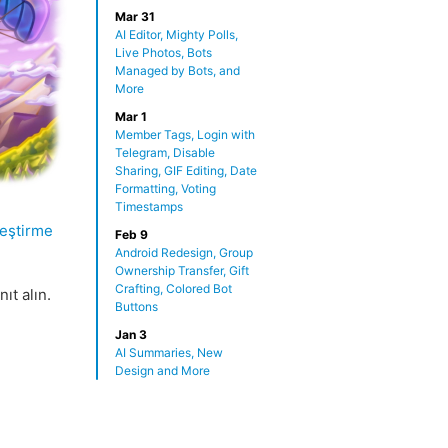
Mar 31
AI Editor, Mighty Polls,
Live Photos, Bots
Managed by Bots, and
More
Mar 1
Member Tags, Login with
Telegram, Disable
Sharing, GIF Editing, Date
Formatting, Voting
Timestamps
leştirme
Feb 9
Android Redesign, Group
Ownership Transfer, Gift
Crafting, Colored Bot
ıt alın.
Buttons
Jan 3
AI Summaries, New
Design and More