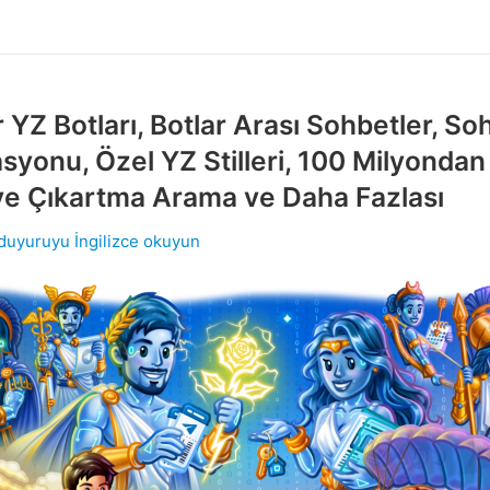
r YZ Botları, Botlar Arası Sohbetler, So
yonu, Özel YZ Stilleri, 100 Milyondan
ve Çıkartma Arama ve Daha Fazlası
 duyuruyu İngilizce okuyun