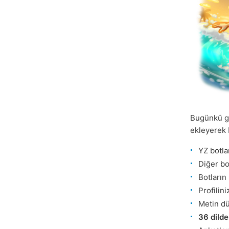
Bugünkü g
ekleyerek 
YZ botl
Diğer bo
Botların
Profilin
Metin dü
36 dilde