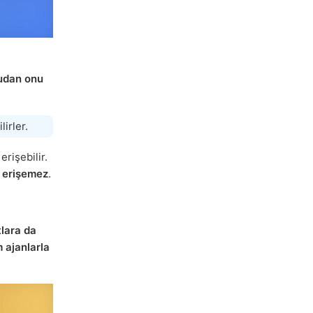
udan onu
lirler.
erişebilir.
a erişemez
.
tlara da
 ajanlarla