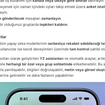
de oy kullanımı için
kanala veya ülkeye göre sınırlar
belirleyin.
seçenek için zaman içindeki oyları takip etmek üzere
anket istat
eyin.
e gönderilecek
mesajları
zamanlayın
.
ör olduğunuz gruplarda
tepkileri kaldırın
.
tlar
tüm yapay zeka modellerinin
serbestçe rekabet edebileceği
te
kullanıcılar ise kendi deneyimleri üzerinde
tam kontrol
sahibi ol
tları olarak geliştirilen
YZ asistanları
ve otomatik araçlar, artı
bile
herhangi bir özel veya grup sohbetinde
etiketlenebilir. Bu
la yanıtlayabilir, bilgileri doğrulayabilir,
metin veya görsel oluştu
erine getirebilir ve daha fazlasını yapabilirler.