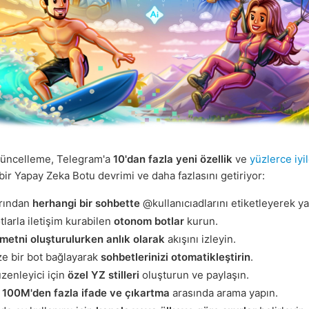
üncelleme, Telegram'a
10'dan fazla yeni özellik
ve
yüzlerce iyi
bir Yapay Zeka Botu devrimi ve daha fazlasını getiriyor:
arından
herhangi bir sohbette
@kullanıcıadlarını etiketleyerek yan
tlarla iletişim kurabilen
otonom botlar
kurun.
metni oluşturulurken anlık olarak
akışını izleyin.
ize bir bot bağlayarak
sohbetlerinizi otomatikleştirin
.
zenleyici için
özel YZ stilleri
oluşturun ve paylaşın.
100M'den fazla ifade ve çıkartma
arasında arama yapın.