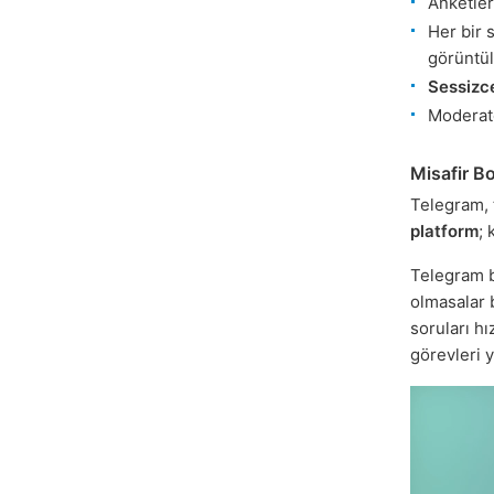
Anketler
Her bir 
görüntül
Sessizc
Moderat
Misafir Bo
Telegram, 
platform
; 
Telegram bo
olmasalar 
soruları hız
görevleri y