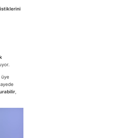
istiklerini
k
uyor.
k üye
 sayede
rabilir
,