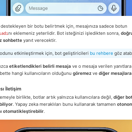
i destekleyen bir botu belirtmek için, mesajınıza sadece botun
nı eklemeniz yeterlidir. Bot isteğinizi işledikten sonra,
doğr
ıadı
iz sohbette
yanıt verecektir.
odunu etkinleştirmek için, bot geliştiricileri
bu rehbere
göz atabi
nızca
etiketlendikleri belirli mesaja
ve o mesaja verilen yanıtlara 
hbette hangi kullanıcıların olduğunu
göremez
ve
diğer mesajlar
sı İletişim
meyle birlikte, botlar artık yalnızca kullanıcılara değil,
diğer bo
biliyor
. Yapay zeka meraklıları bunu kullanarak tamamen
otonom
nı otomatikleştirebilir
.