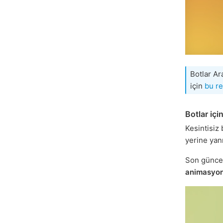
Botlar Ar
için
bu r
Botlar içi
Kesintisiz
yerine yan
Son günce
animasyon