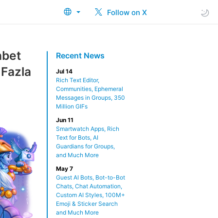
Follow on X
hbet
Recent News
 Fazla
Jul 14
Rich Text Editor,
Communities, Ephemeral
Messages in Groups, 350
Million GIFs
Jun 11
Smartwatch Apps, Rich
Text for Bots, AI
Guardians for Groups,
and Much More
May 7
Guest AI Bots, Bot-to-Bot
Chats, Chat Automation,
Custom AI Styles, 100M+
Emoji & Sticker Search
and Much More