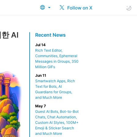
Follow on X
한 AI
Recent News
Jul 14
Rich Text Editor,
Communities, Ephemeral
Messages in Groups, 350
Million GIFs
Jun 11
Smartwatch Apps, Rich
Text for Bots, AI
Guardians for Groups,
and Much More
May 7
Guest AI Bots, Bot-to-Bot
Chats, Chat Automation,
Custom AI Styles, 100M+
Emoji & Sticker Search
and Much More