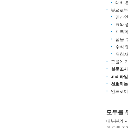
대화 
봇으로
인라인
표와 
제목과
접을 
수식 
위첨자
그룹에 
설문조사
.md 파일
선호하는
안드로
모두를 위
대부분의 사
의 모든 조