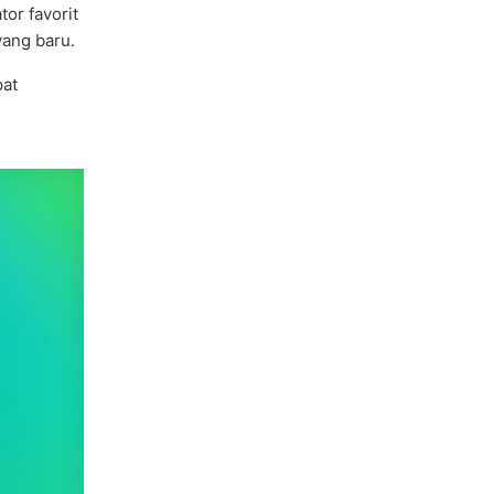
or favorit
ang baru.
pat