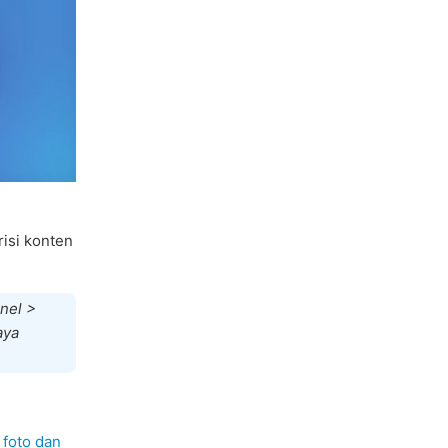
isi konten
nel >
aya
g
foto dan