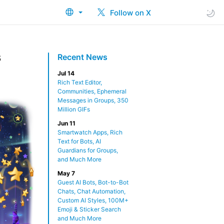
Follow on X
s
Recent News
Jul 14
Rich Text Editor,
Communities, Ephemeral
Messages in Groups, 350
Million GIFs
Jun 11
Smartwatch Apps, Rich
Text for Bots, AI
Guardians for Groups,
and Much More
May 7
Guest AI Bots, Bot-to-Bot
Chats, Chat Automation,
Custom AI Styles, 100M+
Emoji & Sticker Search
and Much More