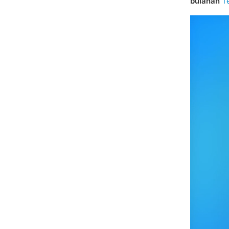
bulanan
T