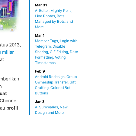
Mar 31
AI Editor, Mighty Polls,
Live Photos, Bots
Managed by Bots, and
More
Mar 1
Member Tags, Login with
stus 2013,
Telegram, Disable
 miliar
Sharing, GIF Editing, Date
Formatting, Voting
at
Timestamps
Feb 9
Android Redesign, Group
emberikan
Ownership Transfer, Gift
n
Crafting, Colored Bot
uat
Buttons
 Channel
Jan 3
AI Summaries, New
tau
profil
Design and More