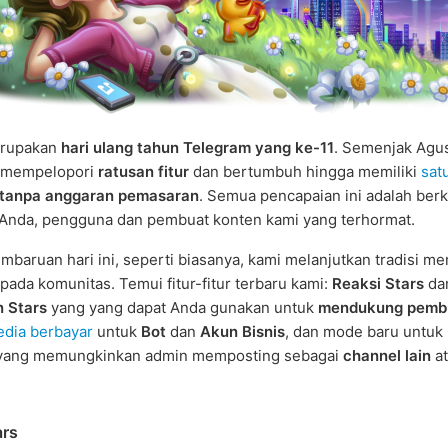
merupakan
hari ulang tahun Telegram yang ke-11
. Semenjak Agu
h mempelopori
ratusan fitur
dan bertumbuh hingga memiliki
satu
tanpa anggaran pemasaran
. Semua pencapaian ini adalah berk
Anda, pengguna dan pembuat konten kami yang terhormat.
baruan hari ini, seperti biasanya, kami melanjutkan tradisi m
pada komunitas. Temui fitur-fitur terbaru kami:
Reaksi Stars
da
 Stars
yang yang dapat Anda gunakan untuk
mendukung pemb
dia berbayar
untuk
Bot
dan
Akun Bisnis
, dan mode baru untuk
yang memungkinkan admin memposting sebagai
channel lain
a
ars