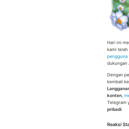
Hari ini 
kami tela
pengguna
dukungan 
Dengan pem
kembali ke
Langganan
konten
,
me
Telegram 
pribadi
.
Reaksi St