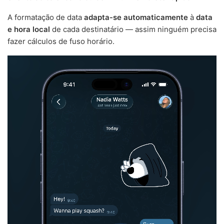
A formatação de data
adapta-se automaticamente
à
data
e hora local
de cada destinatário — assim ninguém precisa
fazer cálculos de fuso horário.