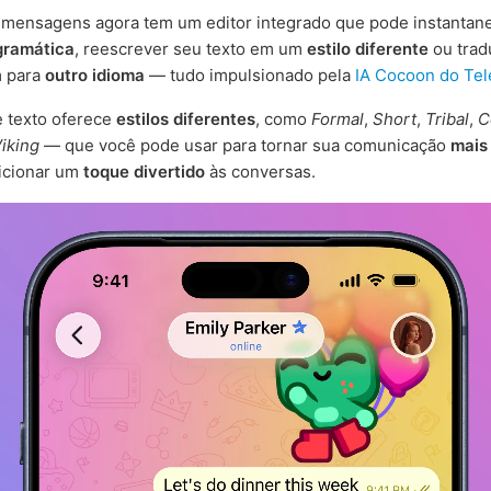
e mensagens agora tem um editor integrado que pode instanta
 gramática
, reescrever seu texto em um
estilo diferente
ou trad
 para
outro idioma
— tudo impulsionado pela
IA Cocoon do Te
e texto oferece
estilos diferentes
, como
Formal
,
Short
,
Tribal
,
C
iking
— que você pode usar para tornar sua comunicação
mais 
icionar um
toque divertido
às conversas.