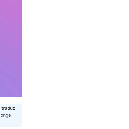
o
traduz
 monge