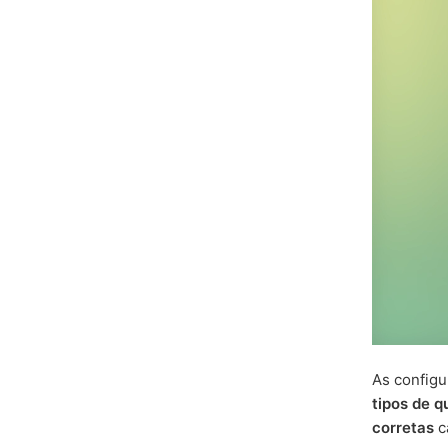
As config
tipos de q
corretas
c