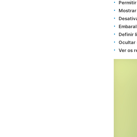
Permiti
Mostrar
Desativ
Embaral
Definir 
Ocultar 
Ver os 