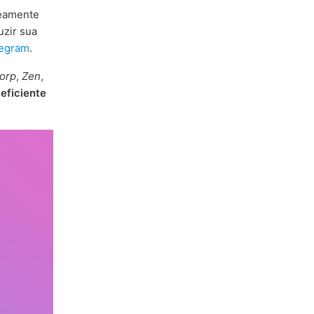
neamente
uzir sua
legram
.
orp
,
Zen
,
eficiente