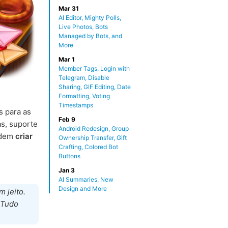
Mar 31
AI Editor, Mighty Polls,
Live Photos, Bots
Managed by Bots, and
More
Mar 1
Member Tags, Login with
Telegram, Disable
Sharing, GIF Editing, Date
Formatting, Voting
Timestamps
s para as
Feb 9
s, suporte
Android Redesign, Group
odem
criar
Ownership Transfer, Gift
Crafting, Colored Bot
Buttons
Jan 3
AI Summaries, New
Design and More
 jeito.
 Tudo