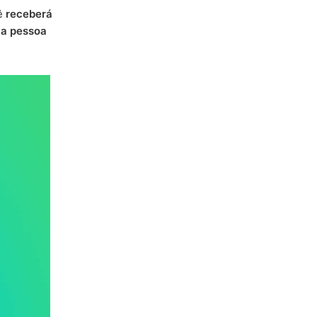
ê
receberá
 a pessoa