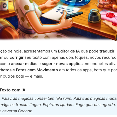
zação de hoje, apresentamos um
Editor de IA
que pode
traduzir
,
ar
ou
corrigir
seu texto com apenas dois toques, novos recurso
 como
anexar mídias
e
sugerir novas opções
em enquetes ativa
Photos e Fotos com Movimento
em todos os apps, bots que p
r
outros bots — e mais.
 Texto com IA
:
Palavras mágicas consertam fala ruim. Palavras mágicas mudam
mágicas trocam língua. Espíritos ajudam. Fogo guarda segredo.
a caverna Cocoon.