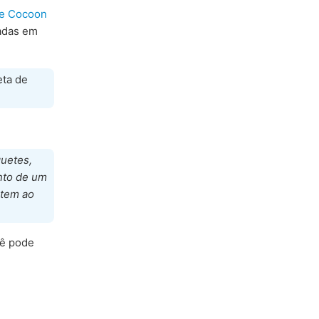
e Cocoon
sadas em
eta de
quetes,
nto de um
ntem ao
cê pode