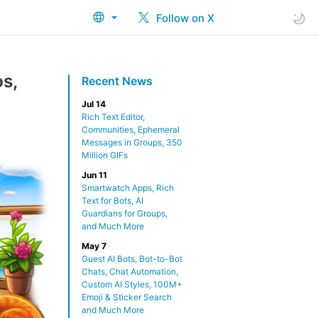
Follow on X
os,
Recent News
Jul 14
Rich Text Editor,
Communities, Ephemeral
Messages in Groups, 350
Million GIFs
Jun 11
Smartwatch Apps, Rich
Text for Bots, AI
Guardians for Groups,
and Much More
May 7
Guest AI Bots, Bot-to-Bot
Chats, Chat Automation,
Custom AI Styles, 100M+
Emoji & Sticker Search
and Much More