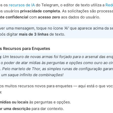
os os
recursos de IA
do Telegram, o editor de texto utiliza a
Red
os usuários
privacidade completa
. As solicitações são proces
te confidencial
com
acesso zero
aos dados do usuário.
ver uma mensagem, toque no ícone
'Ai'
que aparece acima da s
ós digitar
mais de 3 linhas
de texto.
s Recursos para Enquetes
g:
Um tesouro de novas armas foi forjado para o arsenal das en
o o poder de atar mídias às perguntas e opções como ouro ao ci
. Pelo martelo de Thor, as simples runas de configuração gara
o um saque infinito de combinações!
os muitos recursos novos para enquetes — aqui está o que vo
a:
ídias ou locais
às perguntas e opções.
ar uma descrição
para dar contexto.