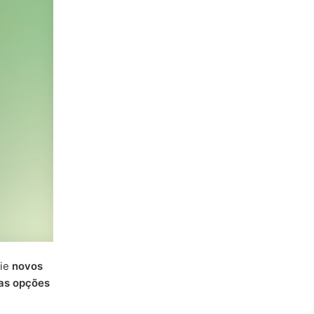
rie
novos
las opções