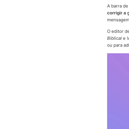
A barra d
corrigir a
mensagem
O editor d
Biblical
e
V
ou para ad