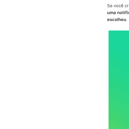
Se você c
uma notif
escolheu
.