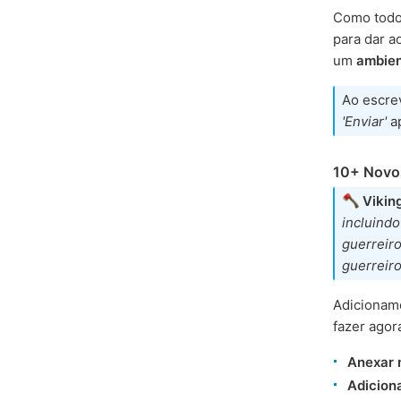
Como tod
para dar a
um
ambien
Ao escre
'Enviar'
ap
10+ Novo
Vikin
incluind
guerreiro
guerreir
Adicionam
fazer agor
Anexar m
Adicion