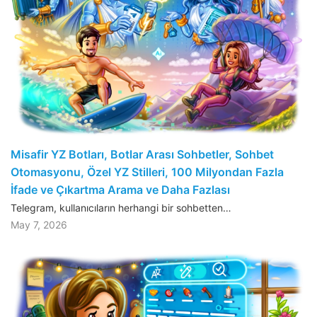
Misafir YZ Botları, Botlar Arası Sohbetler, Sohbet
Otomasyonu, Özel YZ Stilleri, 100 Milyondan Fazla
İfade ve Çıkartma Arama ve Daha Fazlası
Telegram, kullanıcıların herhangi bir sohbetten…
May 7, 2026