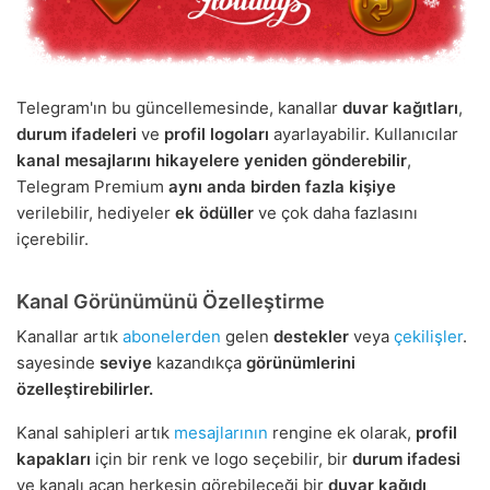
Telegram'ın bu güncellemesinde, kanallar
duvar kağıtları
,
durum ifadeleri
ve
profil logoları
ayarlayabilir. Kullanıcılar
kanal mesajlarını hikayelere yeniden gönderebilir
,
Telegram Premium
aynı anda birden fazla kişiye
verilebilir, hediyeler
ek ödüller
ve çok daha fazlasını
içerebilir.
Kanal Görünümünü Özelleştirme
Kanallar artık
abonelerden
gelen
destekler
veya
çekilişler
.
sayesinde
seviye
kazandıkça
görünümlerini
özelleştirebilirler.
Kanal sahipleri artık
mesajlarının
rengine ek olarak,
profil
kapakları
için bir renk ve logo seçebilir, bir
durum ifadesi
ve kanalı açan herkesin görebileceği bir
duvar kağıdı