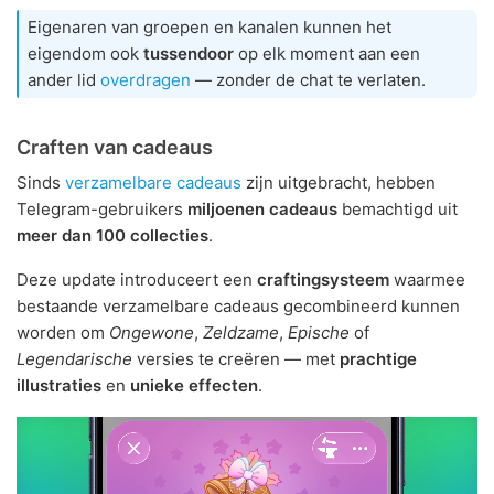
Eigenaren van groepen en kanalen kunnen het
eigendom ook
tussendoor
op elk moment aan een
ander lid
overdragen
— zonder de chat te verlaten.
Craften van cadeaus
Sinds
verzamelbare cadeaus
zijn uitgebracht, hebben
Telegram-gebruikers
miljoenen cadeaus
bemachtigd uit
meer dan 100 collecties
.
Deze update introduceert een
craftingsysteem
waarmee
bestaande verzamelbare cadeaus gecombineerd kunnen
worden om
Ongewone
,
Zeldzame
,
Epische
of
Legendarische
versies te creëren — met
prachtige
illustraties
en
unieke effecten
.