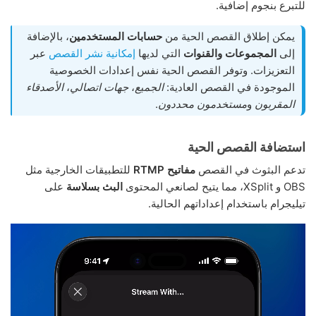
للتبرع بنجوم إضافية.
يمكن إطلاق القصص الحية من
حسابات المستخدمين
، بالإضافة
إلى
المجموعات والقنوات
التي لديها
إمكانية نشر القصص
عبر
التعزيزات. وتوفر القصص الحية نفس إعدادات الخصوصية
الموجودة في القصص العادية:
الجميع
،
جهات اتصالي
،
الأصدقاء
المقربون
و
مستخدمون محددون
.
استضافة القصص الحية
تدعم البثوث في القصص
مفاتيح RTMP
للتطبيقات الخارجية مثل
OBS و XSplit، مما يتيح لصانعي المحتوى
البث بسلاسة
على
تيليجرام باستخدام إعداداتهم الحالية.