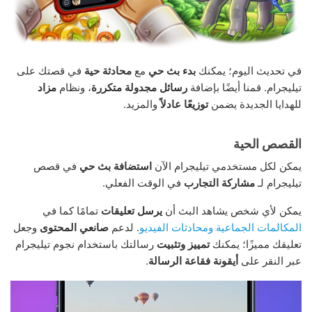
في تحديث اليوم؛ يمكنك
بدء بث حي
مع
محادثة حية
في قصتك على
تيليجرام. قمنا أيضًا بإضافة
رسائل مجدولة متكررة
، ونظام
مزاد
للهدايا الجديدة يضمن
توزيعًا عادلاً
والمزيد.
القصص الحية
يمكن لكل مستخدمي تيليجرام الآن
استضافة بث حي
في قصص
تيليجرام لـ
مشاركة التجارب
في الوقت الفعلي.
يمكن لأي شخص يشاهد البث أن
يرسل تعليقات
تمامًا كما في
المكالمات الجماعية ومحادثات الفيديو
. لدعم
صانعي المحتوى
وجعل
تعليقك مميزًا؛ يمكنك
تمييز وتثبيت
رسالتك باستخدام نجوم تيليجرام
عبر النقر على
أيقونة فقاعة الرسالة
.