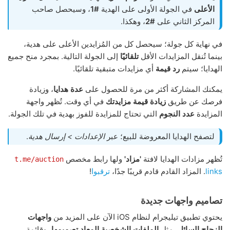
الأعلى
في الجولة الأولى على الهدية
#1
، وسيحصل صاحب
المركز الثاني على
#2
، وهكذا.
في نهاية كل جولة؛ سيحصل كل من المُزايدين الأعلى على هدية،
بينما تُنقل المزايدات الأقل
تلقائيًا
إلى الجولة التالية. بمجرد منح جميع
الهدايا؛ سيتم
رد قيمة
أي مزايدات متبقية تلقائيًا.
يمكنك المشاركة أكثر من مرة للحصول على
عدة هدايا
، وزيادة
فرصك عن طريق
زيادة قيمة مزايدتك
في أي وقت. تُظهر واجهة
المزايدة
عدد النجوم
التي تحتاج للمزايدة للفوز بهدية في تلك الجولة.
لتصفح الهدايا المعروضة للبيع؛ عبر
الإعدادات > إرسال هدية
.
تُظهر مزادات الهدايا لافتة
'مزاد'
ولها رابط مخصص
t.me/auction
links
. المزاد القادم قادم قريبًا جدًا،
ترقبوا
!
تصاميم واجهات جديدة
يحتوي تطبيق تيليجرام لنظام iOS الآن على المزيد من
واجهات
الزجاج السائل
، مثل
الملفات الشخصية المعاد تصميمها
، وقائمة