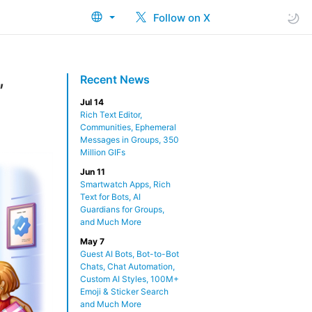
Follow on X
,
Recent News
Jul 14
Rich Text Editor,
Communities, Ephemeral
Messages in Groups, 350
Million GIFs
Jun 11
Smartwatch Apps, Rich
Text for Bots, AI
Guardians for Groups,
and Much More
May 7
Guest AI Bots, Bot-to-Bot
Chats, Chat Automation,
Custom AI Styles, 100M+
Emoji & Sticker Search
and Much More