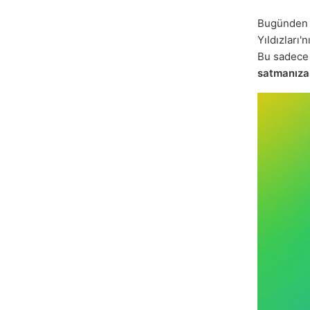
Bugünden i
Yıldızları'
Bu sadec
satmanıza