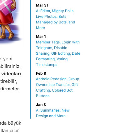
Mar 31
AI Editor, Mighty Polls,
Live Photos, Bots
Managed by Bots, and
More
Mar 1
Member Tags, Login with
Telegram, Disable
Sharing, GIF Editing, Date
k yeni
Formatting, Voting
Timestamps
bilirsiniz.
 videoları
Feb 9
Android Redesign, Group
irebilir,
Ownership Transfer, Gift
dirmeler
Crafting, Colored Bot
Buttons
Jan 3
AI Summaries, New
Design and More
ında büyük
lanıcılar