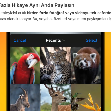
Fazla Hikaye Aynı Anda Paylaşın
enleyicisi artık
birden fazla fotoğraf veya videoyu tek seferde
ıza
olanak tanıyor Bu, seyahat özetleri veya mem paylaşımları i
.