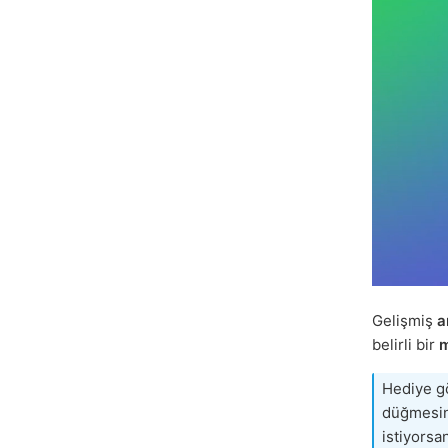
Gelişmiş
a
belirli bir
m
Hediye gö
düğmesi
istiyorsa