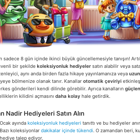
n sadece 8 gün içinde ikinci büyük güncellemesiyle tanışın! Artı
venli bir şekilde
koleksiyonluk hediyeler
satın alabilir veya sata
enleyici, aynı anda birden fazla hikaye yayınlamanıza veya
uzun
ayeye bölmenize olanak tanır. Kanallar
otomatik çeviriyi
etkinleşt
kes gönderileri kendi dilinde görebilir. Ayrıca kanalların
güçlen
elliklerin kilidini açmasını
daha kolay
hale getirdik.
n Nadir Hediyeleri Satın Alın
 Ocak ayında
koleksiyonluk hediyeleri
tanıttı ve bu hediyeler an
 Bazı koleksiyonlar
dakikalar içinde tükendi
. O zamandan beri, kul
hediye talep ediyor.