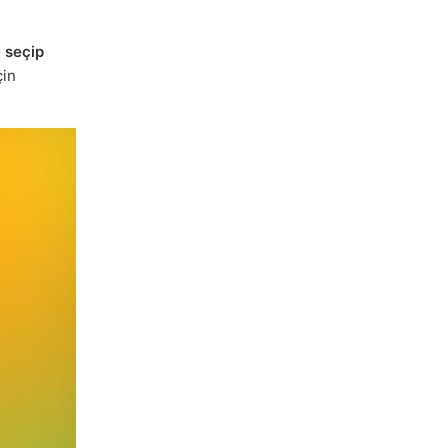
 seçip
çin