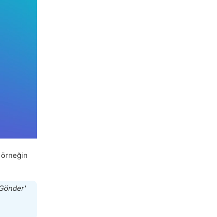
; örneğin
 Gönder'