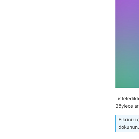
Listeledik
Böylece ark
Fikrinizi 
dokunun.