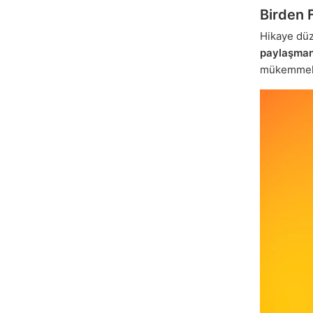
Birden 
Hikaye düz
paylaşman
mükemmel