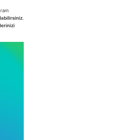
gram
abilirsiniz
.
erinizi