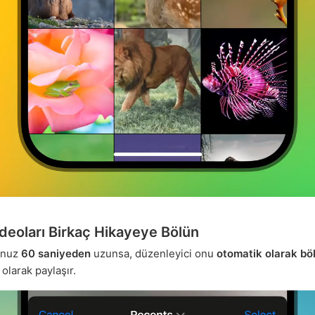
deoları Birkaç Hikayeye Bölün
onuz
60 saniyeden
uzunsa, düzenleyici onu
otomatik olarak bö
 olarak paylaşır.