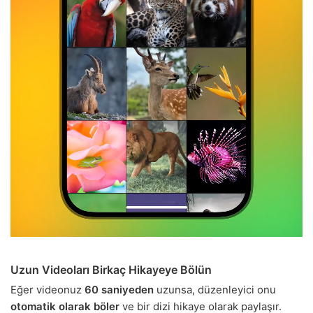
Uzun Videoları Birkaç Hikayeye Bölün
Eğer videonuz
60 saniyeden
uzunsa, düzenleyici onu
otomatik olarak böler
ve bir dizi hikaye olarak paylaşır.