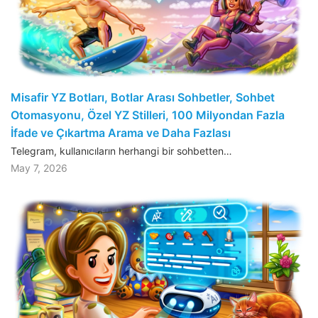
Misafir YZ Botları, Botlar Arası Sohbetler, Sohbet
Otomasyonu, Özel YZ Stilleri, 100 Milyondan Fazla
İfade ve Çıkartma Arama ve Daha Fazlası
Telegram, kullanıcıların herhangi bir sohbetten…
May 7, 2026