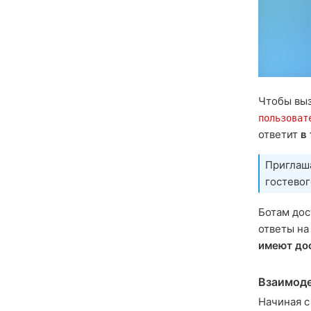
Чтобы выз
пользоват
ответит
в
Приглаш
гостевог
Ботам до
ответы на
имеют до
Взаимод
Начиная с