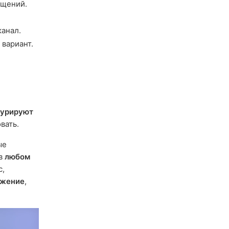
бщений.
канал.
вариант.
курируют
вать.
ые
 в
любом
с,
ажение
,