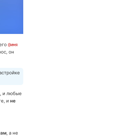
 его
@имя
ос, он
астройке
, и любые
те, и
не
там
, а не