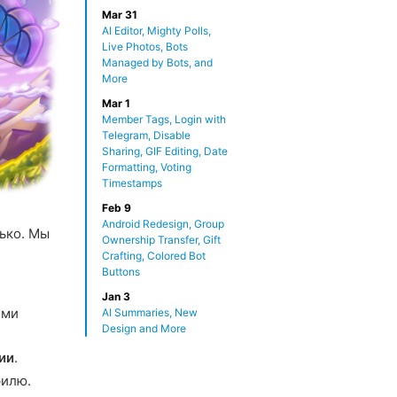
Mar 31
AI Editor, Mighty Polls,
Live Photos, Bots
Managed by Bots, and
More
Mar 1
Member Tags, Login with
Telegram, Disable
Sharing, GIF Editing, Date
Formatting, Voting
Timestamps
Feb 9
Android Redesign, Group
ько. Мы
Ownership Transfer, Gift
Crafting, Colored Bot
Buttons
Jan 3
ими
AI Summaries, New
Design and More
ии
.
филю.