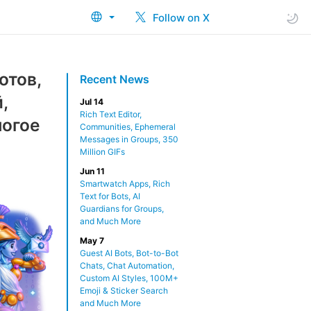
Follow on X
отов,
Recent News
,
Jul 14
Rich Text Editor,
ногое
Communities, Ephemeral
Messages in Groups, 350
Million GIFs
Jun 11
Smartwatch Apps, Rich
Text for Bots, AI
Guardians for Groups,
and Much More
May 7
Guest AI Bots, Bot-to-Bot
Chats, Chat Automation,
Custom AI Styles, 100M+
Emoji & Sticker Search
and Much More