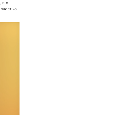
, кто
олностью