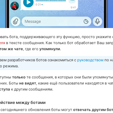
вать бота, поддерживающего эту функцию, просто укажите
в тексте сообщения. Как только бот обработает Ваш запр
еля
 том же чате
, где его
упомянули
.
аем разработчиков ботов ознакомиться с
руководством
по н
о режима.
ступны
только
те сообщения, в которых они были упомянуты
 них. Боты
не видят
, какие ещё пользователи находятся в ча
ступа
к другим сообщениям.
ействие между ботами
 сегодняшнего обновления боты могут
отвечать другим бо