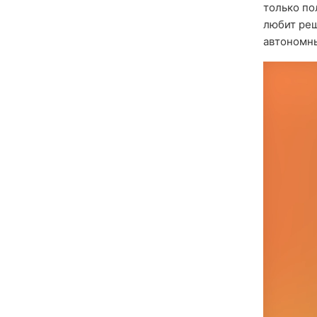
только по
любит реш
автономны