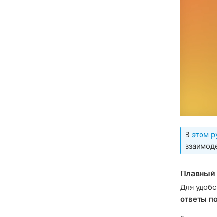
В
этом р
взаимод
Плавный 
Для удобс
ответы п