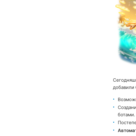
Сегодняшн
добавили
Возможн
Создан
ботами.
Постепе
Автома