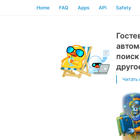
Home
FAQ
Apps
API
Safety
Госте
автом
поиск
друго
Читать 