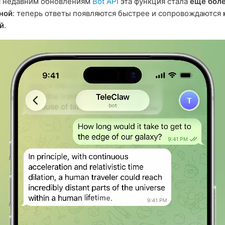
я недавним обновлениям
Bot API
эта функция стала
ещё бол
ной
: теперь ответы появляются быстрее и сопровождаются
й
.