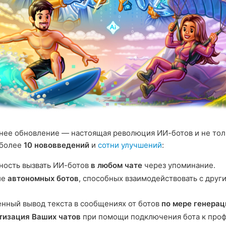
ее обновление — настоящая революция ИИ-ботов и не тол
 более
10 нововведений
и
сотни улучшений
:
ость вызвать ИИ-ботов
в любом чате
через упоминание.
ие
автономных ботов
, способных взаимодействовать с друг
нный вывод текста в сообщениях от ботов
по мере генерац
тизация Ваших чатов
при помощи подключения бота к про