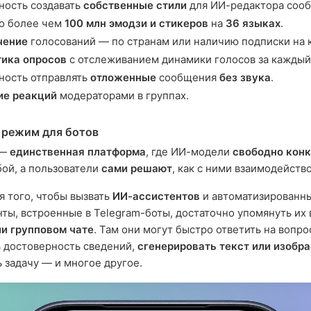
ость создавать
собственные стили
для ИИ-редактора соо
о более чем
100 млн эмодзи и стикеров
на
36 языках
.
чение
голосований — по странам или наличию подписки на 
тика опросов
с отслеживанием динамики голосов за каждый 
ность отправлять
отложенные
сообщения
без звука
.
ие реакций
модераторами в группах.
 режим для ботов
 —
единственная платформа
, где ИИ-модели
свободно кон
ой, а пользователи
сами решают
, как с ними взаимодейство
я того, чтобы вызвать
ИИ-ассистентов
и автоматизированн
ты, встроенные в Telegram-боты, достаточно упомянуть их
и групповом чате
. Там они могут быстро ответить на вопро
 достоверность сведений,
сгенерировать текст или изобр
 задачу — и многое другое.