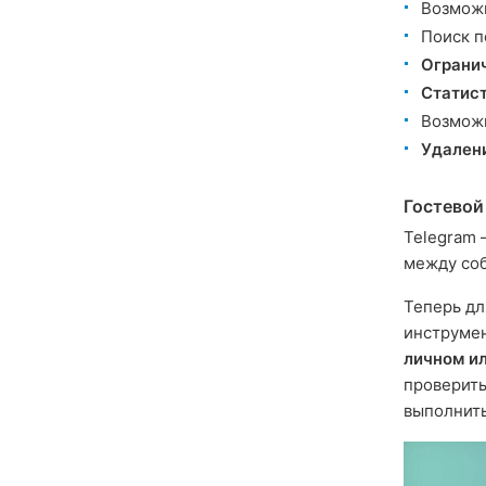
Возможн
Поиск п
Ограни
Статис
Возмож
Удален
Гостевой
Telegram
между соб
Теперь дл
инструмен
личном ил
проверить
выполнить