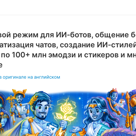
вой режим для ИИ-ботов, общение б
атизация чатов, создание ИИ-стилей
 по 100+ млн эмодзи и стикеров и м
е
в оригинале на английском