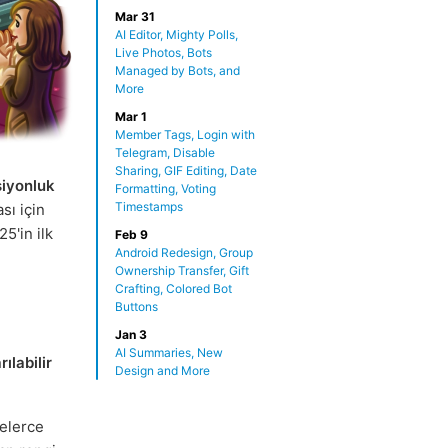
Mar 31
AI Editor, Mighty Polls,
Live Photos, Bots
Managed by Bots, and
More
Mar 1
Member Tags, Login with
Telegram, Disable
Sharing, GIF Editing, Date
siyonluk
Formatting, Voting
Timestamps
ı için
5'in ilk
Feb 9
Android Redesign, Group
Ownership Transfer, Gift
Crafting, Colored Bot
Buttons
Jan 3
AI Summaries, New
rılabilir
Design and More
nelerce