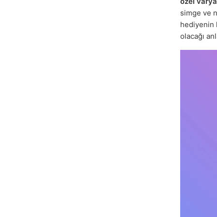
özel vary
simge ve n
hediyenin
olacağı anl