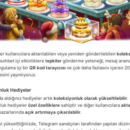
er kullanıcılara aktarılabilen veya yeniden gönderilebilen
kolek
 sohbet içi etkinliklere
tepkiler
gönderme yeteneği, mesaj aramas
ygulama içi bir
QR kod tarayıcısı
ve çok daha fazlasını içeren 202
sini yayınlıyoruz.
nluk Hediyeler
a aldığınız hediyeler artık
koleksiyonluk olarak yükseltilebilir
.
luk hediyeler
özel özelliklere
sahiptir ve diğer kullanıcılara
akta
pazarlarında
açık artırmaya çıkarılabilir
.
yi yükselttiğinizde, Telegram sanatçıları tarafından yapılan düzi