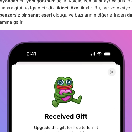
asyondan
bir
yeni görünüm
açılır. Koleksiyonluklar ayrıca arka pl
umara gibi rastgele bir dizi
ikincil özellik
alır. Bu, her koleksiyo
benzersiz bir sanat eseri
olduğu ve bazılarının diğerlerinden
da
amına gelir.