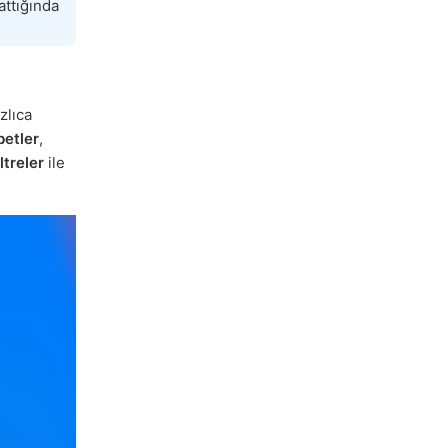
attığında
zlıca
betler
,
ltreler
ile