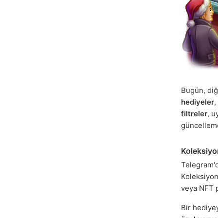
Bugün, diğ
hediyeler
,
filtreler
, u
güncelleme
Koleksiyo
Telegram'd
Koleksiyon
veya NFT 
Bir hediye