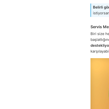
Belirli g
istiyorsa
Servis Mes
Biri size 
başlattığı
destekliyo
karşılayabil