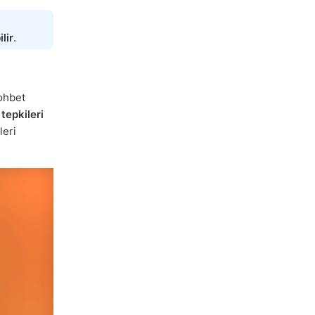
lir
.
sohbet
k
tepkileri
leri