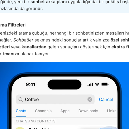
iğinde, yeni bir
sohbet arka planı
uyguladığında, bir
çekiliş
başl
azlasında da görünür.
a Filtreleri
tenizdeki arama çubuğu, herhangi bir sohbetinizden mesajları hı
sağlar.
Sohbetler
sekmesindeki sonuçlar artık yalnızca
özel soh
tleri
veya
kanallardan
gelen sonuçları göstermek için
ekstra fi
raltmanıza
olanak tanıyor.