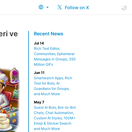
Follow on X
eri ve
Recent News
Jul 14
Rich Text Editor,
Communities, Ephemeral
Messages in Groups, 350
Million GIFs
Jun 11
Smartwatch Apps, Rich
Text for Bots, AI
Guardians for Groups,
and Much More
May 7
Guest AI Bots, Bot-to-Bot
Chats, Chat Automation,
Custom AI Styles, 100M+
Emoji & Sticker Search
and Much More