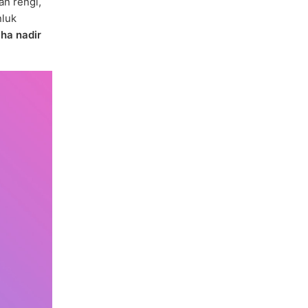
an rengi,
nluk
ha nadir