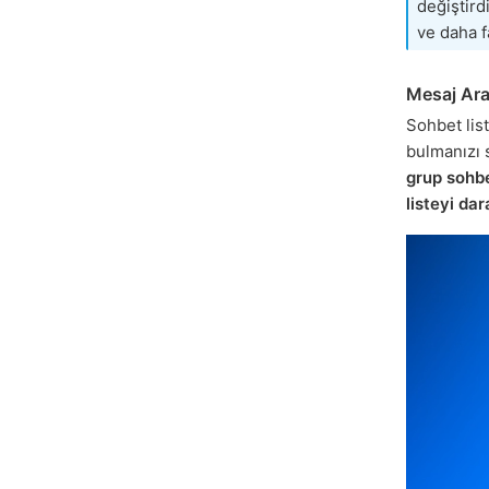
değiştird
ve daha f
Mesaj Aram
Sohbet lis
bulmanızı 
grup sohbe
listeyi da