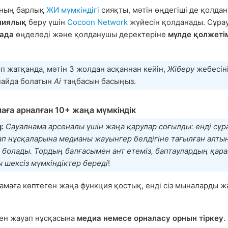
-ның барлық
ЖИ мүмкіндігі
сияқты, мәтін өңдегіші де қолда
пиялық
беру үшін
Cocoon Network
жүйесін қолданады. Сұра
тада
өңделеді және қолданушы деректеріне
мүлде қолжеті
п жатқанда, мәтін 3 жолдан асқаннан кейін,
Жіберу
жебесін
пайда болатын
Ai
таңбасын басыңыз.
аға арналған 10+ жаңа мүмкіндік
g:
Сауалнама арсеналы үшін жаңа қарулар соғылды: енді сұр
п нұсқаларына медианы жауынгер белдігіне тағылған алтын
 болады. Тордың балғасымен ант етеміз, баптаулардың қар
 шексіз мүмкіндіктер береді
!
намаға көптеген жаңа функция қостық, енді сіз мыналарды ж
ен жауап нұсқасына
медиа немесе орналасу орнын тіркеу
.