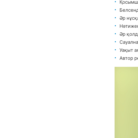
Қосымша
Белсенд
Әр нұс
Нәтижен
Әр қол
Сауалн
Уақыт 
Автор р