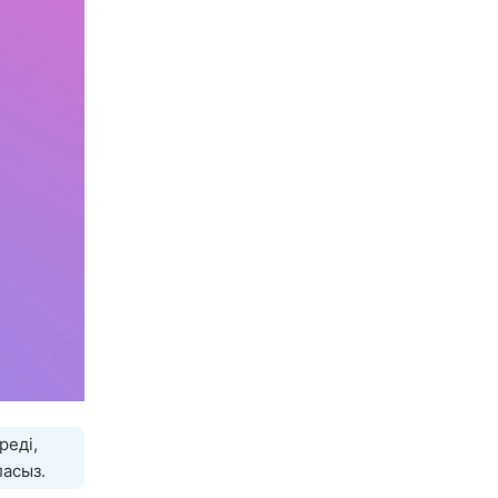
реді,
ласыз.