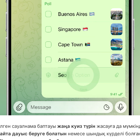
лген сауалнама баптауы
жаңа куиз түрін
жасауға да мүмкінд
айта дауыс беруге болатын
немесе шындық күрделі болға