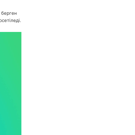
 берген
сетіледі.