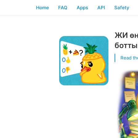
Home
FAQ
Apps
API
Safety
ЖИ өң
ботты
Read th