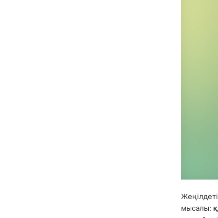
Жеңілдеті
мысалы:
қ