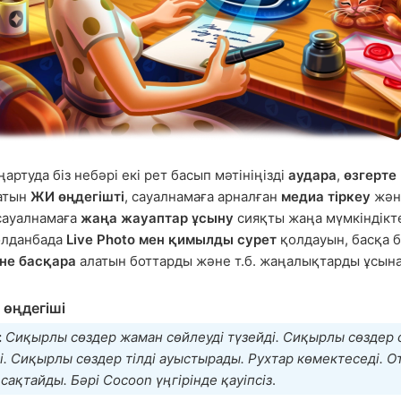
ңартуда біз небәрі екі рет басып мәтініңізді
аудара
,
өзгерте
атын
ЖИ өңдегішті
, сауалнамаға арналған
медиа тіркеу
жән
сауалнамаға
жаңа жауаптар ұсыну
сияқты жаңа мүмкіндікте
олданбада
Live Photo мен қимылды сурет
қолдауын, басқа 
не басқара
алатын боттарды және т.б. жаңалықтарды ұсын
 өңдегіші
:
Сиқырлы сөздер жаман сөйлеуді түзейді. Сиқырлы сөздер 
і. Сиқырлы сөздер тілді ауыстырады. Рухтар көмектеседі. О
сақтайды. Бәрі Cocoon үңгірінде қауіпсіз
.