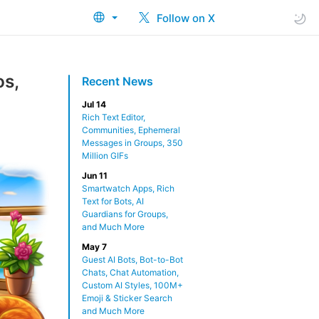
Follow on X
os,
Recent News
Jul 14
Rich Text Editor,
Communities, Ephemeral
Messages in Groups, 350
Million GIFs
Jun 11
Smartwatch Apps, Rich
Text for Bots, AI
Guardians for Groups,
and Much More
May 7
Guest AI Bots, Bot-to-Bot
Chats, Chat Automation,
Custom AI Styles, 100M+
Emoji & Sticker Search
and Much More