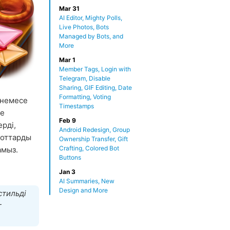
Mar 31
AI Editor, Mighty Polls,
Live Photos, Bots
Managed by Bots, and
More
Mar 1
Member Tags, Login with
Telegram, Disable
Sharing, GIF Editing, Date
Formatting, Voting
немесе
Timestamps
е
Feb 9
рді,
Android Redesign, Group
боттарды
Ownership Transfer, Gift
Crafting, Colored Bot
амыз.
Buttons
Jan 3
AI Summaries, New
Design and More
стильді
т