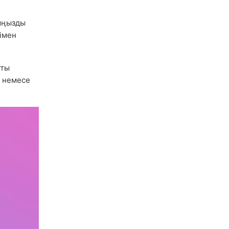
ыңызды
імен
ты
немесе