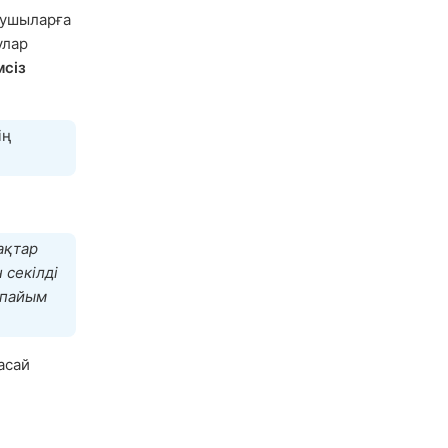
нушыларға
улар
мсіз
ің
ақтар
 секілді
апайым
асай