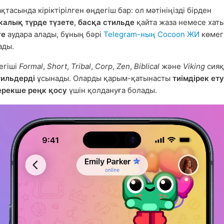
ақтасында кіріктірілген өңдегіш бар: ол мәтініңізді бірден
калық түрде түзете
,
басқа стильде
қайта жаза немесе хат
ге
аудара алады, бұның бәрі
Telegram-ның Cocoon ЖИ
көмег
ады.
егіші
Formal
,
Short
,
Tribal
,
Corp
,
Zen
,
Biblical
және
Viking
сияқ
тильдерді
ұсынады. Оларды қарым-қатынасты
тиімдірек ету
ерекше реңк қосу
үшін қолдануға болады.