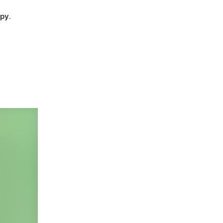
еру
.