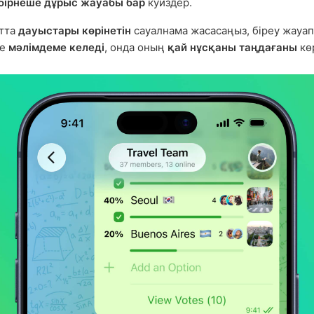
бірнеше дұрыс жауабы бар
куиздер.
атта
дауыстары көрінетін
сауалнама жасасаңыз, біреу жауап
ге
мәлімдеме келеді
, онда оның
қай нұсқаны таңдағаны
көр