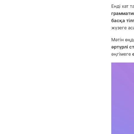
Енді хат т
граммати
басқа тіл
жүзеге ас
Мәтін өңд
әртүрлі с
әңгімеге