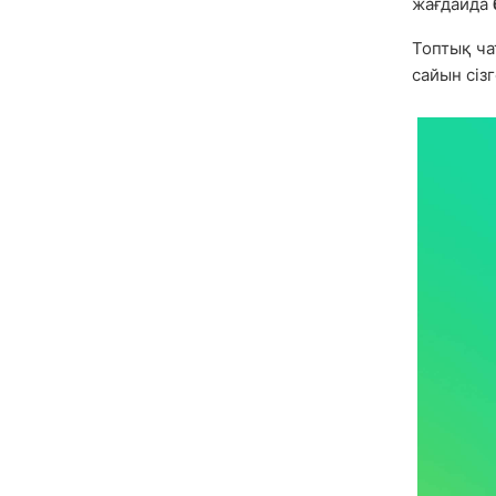
жағдайда
Топтық ч
сайын сіз