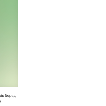
ік береді,
н