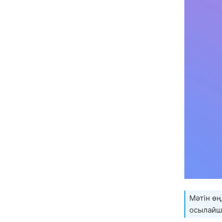
Мәтін өң
осылайша