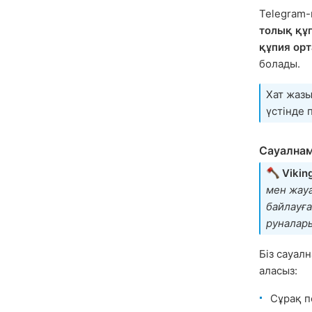
Telegram
толық құ
құпия ор
болады.
Хат жазы
үстінде 
Сауалнам
Vikin
мен жауа
байлауға
руналары
Біз сауал
аласыз:
Сұрақ п