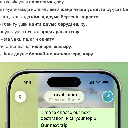
 түсінік үшін
сипаттама қосу
.
і сауалнамада қолданушыға
жаңа нұсқа ұсынуға рұқсат б
қаның жанында
кімнің дауыс бергенін көрсету
.
і бекіту үшін
қайта дауыс беруді өшіру
.
данушы үшін
нұсқаларды араластыру
.
амаға
уақыт шегін орнату
.
аяқталғанша
нәтижелерді жасыру
.
етінде
дауыс бермей-ақ нәтижелерді көру
.