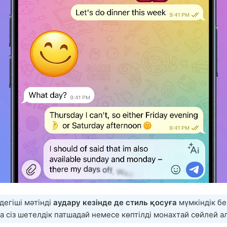
дегіші мәтінді
аудару кезінде де стиль қосуға
мүмкіндік бе
 сіз шетелдік патшадай немесе көптілді монахтай сөйлей а