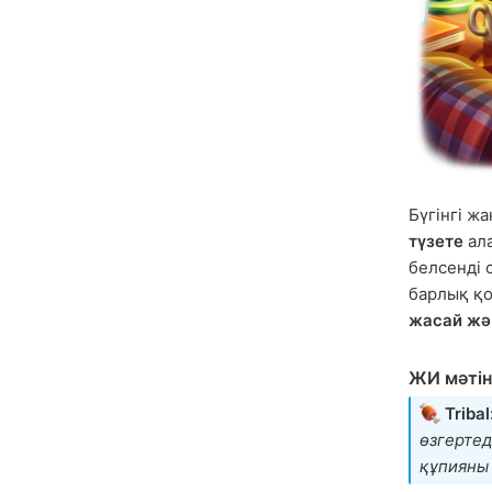
Бүгінгі жа
түзете
ал
белсенді 
барлық қ
жасай жә
ЖИ мәтін
Tribal
өзгертед
құпияны 