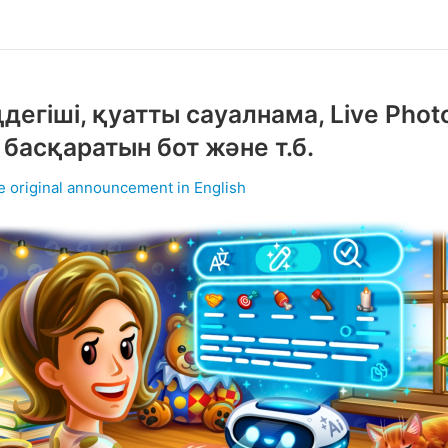
дегіші, қуатты сауалнама, Live Phot
 басқаратын бот және т.б.
e original announcement in English