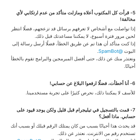
5- قرأت كل المكتوب أعلاه ومازلت متأكد من عدم ارتكابي لأي
مخالفة!
إذا تواصلت مع أشخاص لا تعرفهم برسائل قد تزعجهم، فضلًا انتظر
لحين مرور فترة أسبوع، لا يمكننا مساعدتك قبل ذلك.
إذا كنت متأكد أن هذا تم عن طريق الخطأ، فضلًا أرسل رسالة إلى
البوت
@SpamBot
.
ونعتذر منك عن ذلك، حتى أفضل المبرمجين والبرامج تقوم بالخطأ
أحيانًا.
6- أنا أخطأت، فضلًا ارفعوا البلاغ عن حسابي!
للأسف لا يمكننا ذلك، نحرص كثيرًا على تجربة مستخدمينا.
7- قمت بالتسجيل في تيليجرام قبل قليل ولكن يوجد قيود على
حسابي. ماذا أفعل؟
قد يحدث هذا أحيانًا بسبب من كان يمتلك الرقم قبلك أو بسبب أنك
تستخدم رقم من الانترنت. نعتذر عن ذلك.