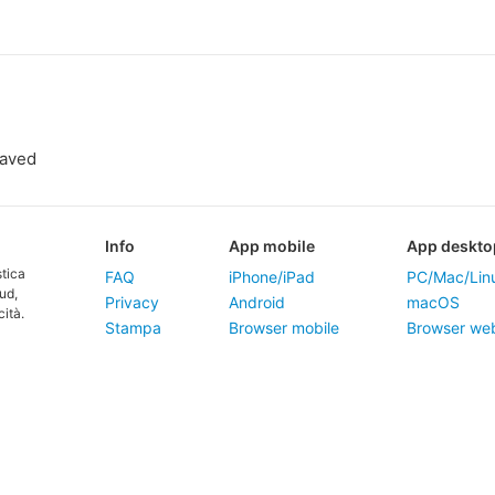
saved
Info
App mobile
App deskto
tica
FAQ
iPhone/iPad
PC/Mac/Lin
ud,
Privacy
Android
macOS
ità.
Stampa
Browser mobile
Browser we