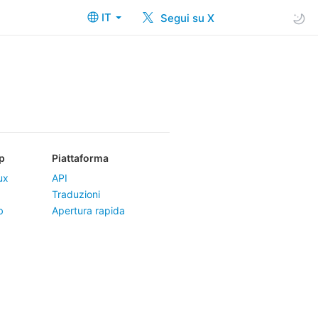
IT
Segui su X
p
Piattaforma
ux
API
Traduzioni
b
Apertura rapida