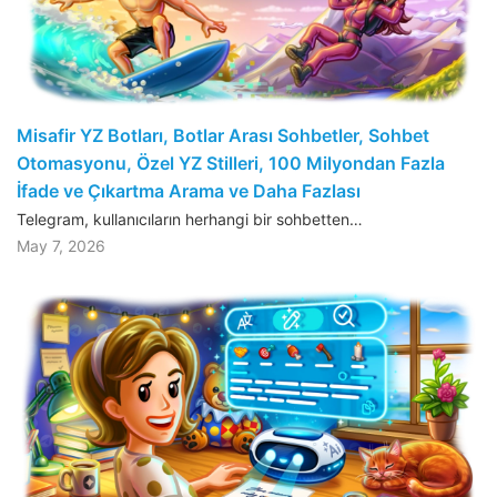
Misafir YZ Botları, Botlar Arası Sohbetler, Sohbet
Otomasyonu, Özel YZ Stilleri, 100 Milyondan Fazla
İfade ve Çıkartma Arama ve Daha Fazlası
Telegram, kullanıcıların herhangi bir sohbetten…
May 7, 2026