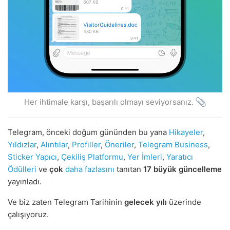
Her ihtimale karşı, başarılı olmayı seviyorsanız.
Telegram, önceki doğum gününden bu yana
Hikayeler
,
Yıldızlar
,
Alıntılar
,
Profiller
,
Öneriler
,
Telegram Business
,
Sticker Yapıcı
,
Çekiliş Platformu
,
Yer İmleri
,
Yaratıcı
Ödülleri
ve
çok
daha fazlasını
tanıtan
17 büyük güncelleme
yayınladı.
Ve biz zaten Telegram Tarihinin
gelecek yılı
üzerinde
çalışıyoruz.