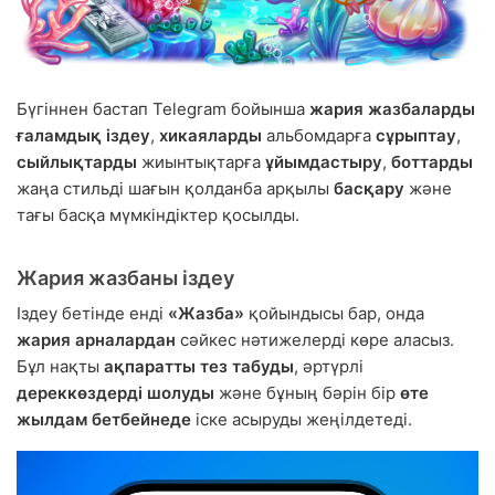
Бүгіннен бастап Telegram бойынша
жария жазбаларды
ғаламдық іздеу
,
хикаяларды
альбомдарға
сұрыптау
,
сыйлықтарды
жиынтықтарға
ұйымдастыру
,
боттарды
жаңа стильді шағын қолданба арқылы
басқару
және
тағы басқа мүмкіндіктер қосылды.
Жария жазбаны іздеу
Іздеу бетінде енді
«Жазба»
қойындысы бар, онда
жария арналардан
сәйкес нәтижелерді көре аласыз.
Бұл нақты
ақпаратты тез табуды
, әртүрлі
дереккөздерді шолуды
және бұның бәрін бір
өте
жылдам бетбейнеде
іске асыруды жеңілдетеді.