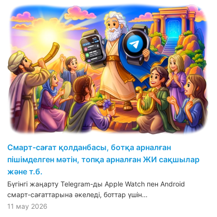
Смарт-сағат қолданбасы, ботқа арналған
пішімделген мәтін, топқа арналған ЖИ сақшылар
және т.б.
Бүгінгі жаңарту Telegram-ды Apple Watch пен Android
смарт-сағаттарына әкеледі, боттар үшін…
11 мау 2026