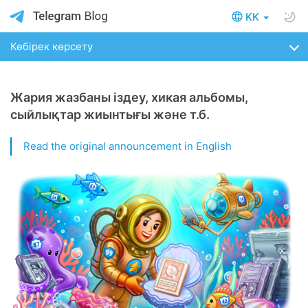
KK
Көбірек көрсету
Жария жазбаны іздеу, хикая альбомы,
сыйлықтар жиынтығы және т.б.
Read the original announcement in English