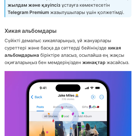
жылдам және қауіпсіз
ұстауға көмектесетін
Telegram Premium
жазылушылары үшін қолжетімді.
Хикая альбомдары
Сүйікті демалыс хикаяларыңыз, үй жануарлары
суреттері және басқа да сәттерді бейініңізде
хикая
альбомдарына
біріктіре аласыз, осылайша ең жақсы
оқиғаларыңыз бен мемдеріңізден
жинақтар
жасайсыз.