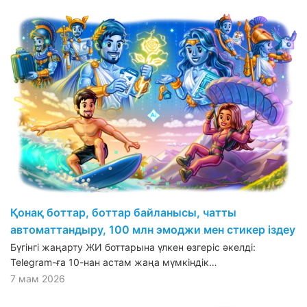
Қонақ боттар, боттар байланысы, чатты
автоматтандыру, 100 млн эмоджи мен стикер іздеу
Бүгінгі жаңарту ЖИ боттарына үлкен өзгеріс әкелді:
Telegram-ға 10-нан астам жаңа мүмкіндік…
7 мам 2026