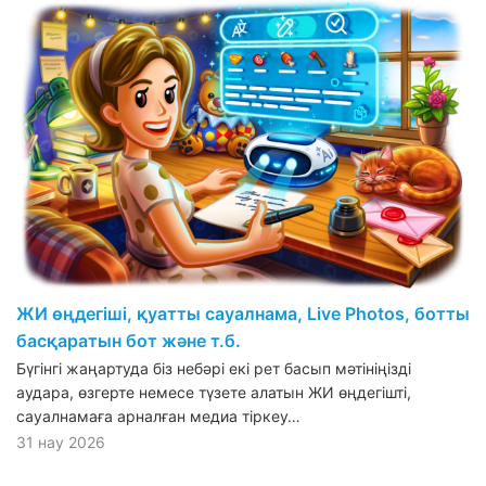
ЖИ өңдегіші, қуатты сауалнама, Live Photos, ботты
басқаратын бот және т.б.
Бүгінгі жаңартуда біз небәрі екі рет басып мәтініңізді
аудара, өзгерте немесе түзете алатын ЖИ өңдегішті,
сауалнамаға арналған медиа тіркеу…
31 нау 2026