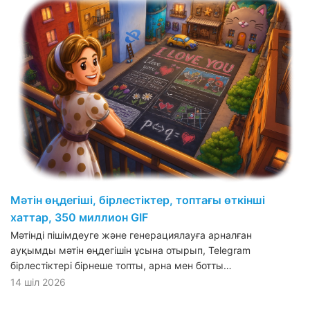
Мәтін өңдегіші, бірлестіктер, топтағы өткінші
хаттар, 350 миллион GIF
Мәтінді пішімдеуге және генерациялауға арналған
ауқымды мәтін өңдегішін ұсына отырып, Telegram
бірлестіктері бірнеше топты, арна мен ботты…
14 шіл 2026