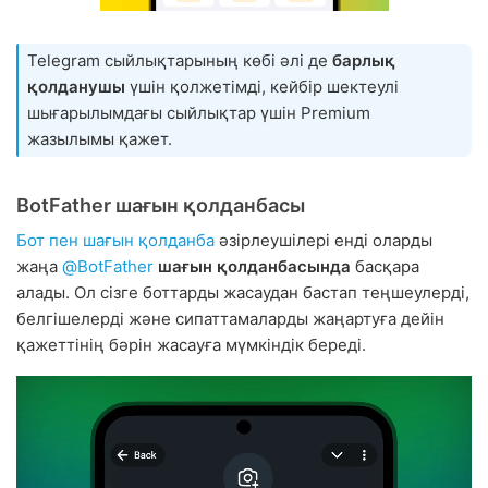
Telegram сыйлықтарының көбі әлі де
барлық
қолданушы
үшін қолжетімді, кейбір шектеулі
шығарылымдағы сыйлықтар үшін Premium
жазылымы қажет.
BotFather шағын қолданбасы
Бот пен шағын қолданба
әзірлеушілері енді оларды
жаңа
@BotFather
шағын қолданбасында
басқара
алады. Ол сізге боттарды жасаудан бастап теңшеулерді,
белгішелерді және сипаттамаларды жаңартуға дейін
қажеттінің бәрін жасауға мүмкіндік береді.