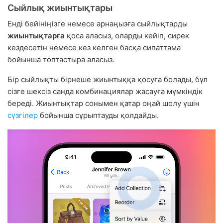
Сыйлық жиынтықтары
Енді бейініңізге немесе арнаңызға сыйлықтарды
жиынтықтарға
қоса аласыз, оларды кейіп, сирек
кездесетін немесе кез келген басқа сипаттама
бойынша топтастыра аласыз.
Бір сыйлықты бірнеше жиынтыққа қосуға болады, бұл
сізге шексіз санда комбинациялар жасауға мүмкіндік
береді. Жиынтықтар сонымен қатар оңай шолу үшін
сүзгілер
бойынша сұрыптауды қолдайды.