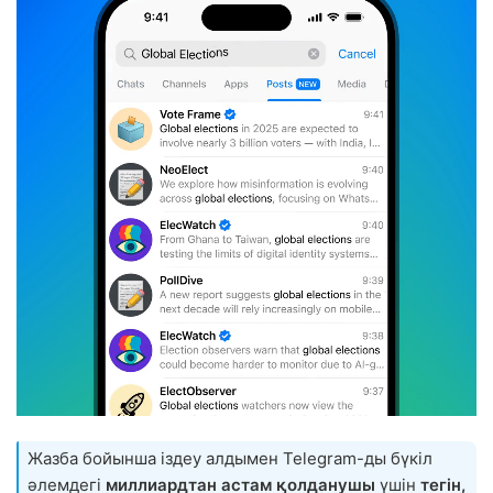
Жазба бойынша іздеу алдымен Telegram-ды бүкіл
әлемдегі
миллиардтан астам қолданушы
үшін
тегін,