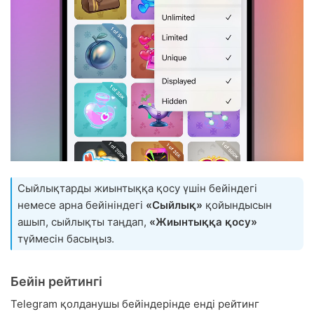
Сыйлықтарды жиынтыққа қосу үшін бейіндегі
немесе арна бейініндегі
«Сыйлық»
қойындысын
ашып, сыйлықты таңдап,
«Жиынтыққа қосу»
түймесін басыңыз.
Бейін рейтингі
Telegram қолданушы бейіндерінде енді рейтинг