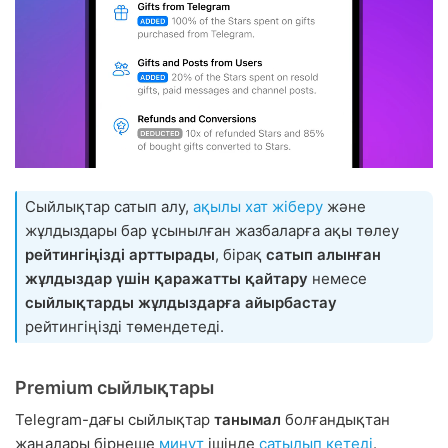
Сыйлықтар сатып алу,
ақылы хат жіберу
және
жұлдыздары бар ұсынылған жазбаларға ақы төлеу
рейтингіңізді арттырады
, бірақ
сатып алынған
жұлдыздар үшін қаражатты қайтару
немесе
сыйлықтарды жұлдыздарға айырбастау
рейтингіңізді төмендетеді.
Premium сыйлықтары
Telegram-дағы сыйлықтар
танымал
болғандықтан
жаңалары бірнеше
минут
ішінде
сатылып
кетеді
.