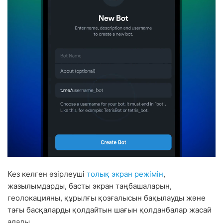
Кез келген әзірлеуші
толық экран режімін
,
жазылымдарды, басты экран таңбашаларын,
геолокацияны, құрылғы қозғалысын бақылауды және
тағы басқаларды қолдайтын шағын қолданбалар жасай
алады.