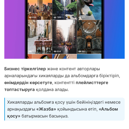
Бизнес тіркелгілер
және контент авторлары
арналарындағы хикаяларды да альбомдарға біріктіріп,
өнімдердін көрсетуге
, контентті
плейлисттерге
топтастыруға
қолдана алады.
Хикаяларды альбомға қосу үшін бейініңіздегі немесе
арнаңыздағы
«Жазба»
қойындысына өтіп,
«Альбом
қосу»
батырмасын басыңыз.