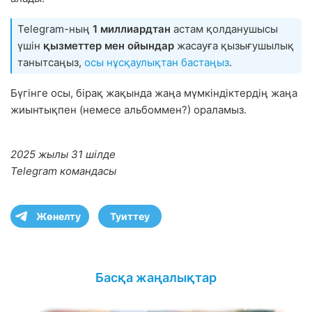
Telegram-ның
1 миллиардтан
астам қолданушысы
үшін
қызметтер мен ойындар
жасауға қызығушылық
танытсаңыз,
осы нұсқаулықтан бастаңыз
.
Бүгінге осы, бірақ жақында жаңа мүмкіндіктердің жаңа
жиынтықпен (немесе альбоммен?) ораламыз.
2025 жылы 31 шілде
Telegram командасы
Жөнелту
Туиттеу
Басқа жаңалықтар