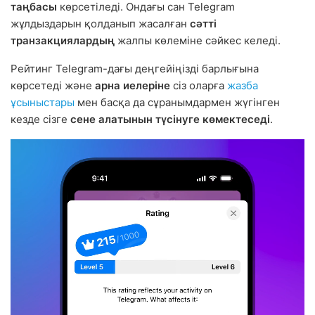
таңбасы
көрсетіледі. Ондағы сан Telegram
жұлдыздарын қолданып жасалған
сәтті
транзакциялардың
жалпы көлеміне сәйкес келеді.
Рейтинг Telegram-дағы деңгейіңізді барлығына
көрсетеді және
арна иелеріне
сіз оларға
жазба
ұсыныстары
мен басқа да сұранымдармен жүгінген
кезде сізге
сене алатынын түсінуге көмектеседі
.