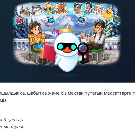
ашылдыққа, шабытқа және сіз мақтан тұтатын мақсаттарға 
міз.
ы 3 қаңтар
командасы