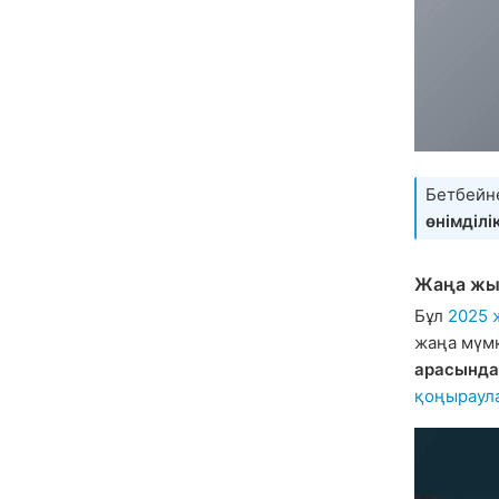
Бетбейн
өнімділі
Жаңа жы
Бұл
2025 
жаңа мүмк
арасында
қоңыраул