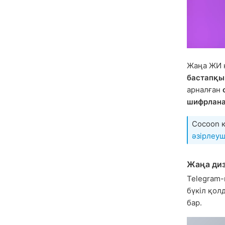
Жаңа ЖИ 
бастапқы 
арналған
шифрлан
Cocoon к
әзірлеуш
Жаңа ди
Telegram-
бүкіл қол
бар.