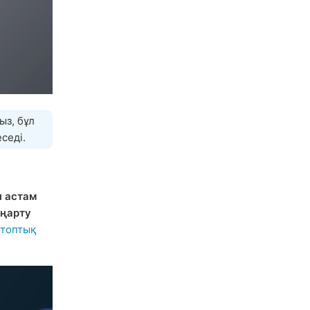
ыз, бұл
седі.
н астам
аңарту
 топтық