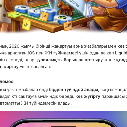
ның 2026 жылғы бірінші жаңартуы арна жазбалары мен
көз 
на арналған iOS пен ЖИ түйіндемесі үшін одан да көп
Liqui
сін
әкеледі, олар
құпиялықты барынша арттыру
және
қол
н қорғау
үшін жасалған.
демесі
ғы ұзын жазбалар енді
бірден түйіндей алады
, соңғы жаңа
мділікті сақтауға мүмкіндік береді.
Көз жүгірту
парақшасы 
втоматты ЖИ түйіндемесін алады.