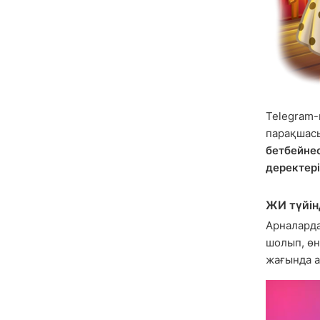
Telegram-
парақшасы
бетбейне
деректері
ЖИ түйін
Арналарда
шолып, өні
жағында а