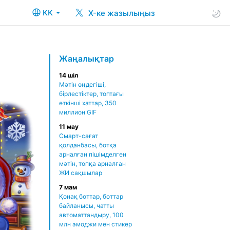
KK
X-ке жазылыңыз
Жаңалықтар
14 шіл
Мәтін өңдегіші,
бірлестіктер, топтағы
өткінші хаттар, 350
миллион GIF
11 мау
Смарт-сағат
қолданбасы, ботқа
арналған пішімделген
мәтін, топқа арналған
ЖИ сақшылар
7 мам
Қонақ боттар, боттар
байланысы, чатты
автоматтандыру, 100
млн эмоджи мен стикер