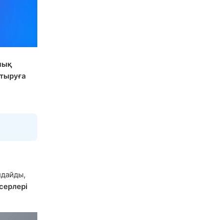
шық
тыруға
лдайды,
серлері