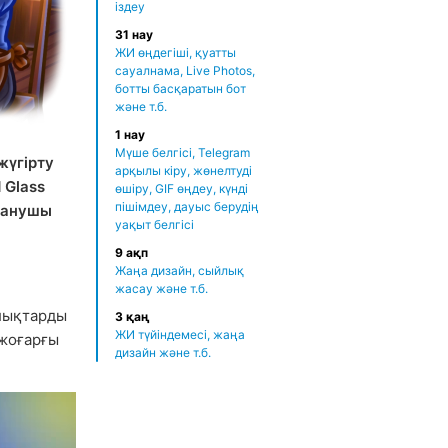
іздеу
31 нау
ЖИ өңдегіші, қуатты
сауалнама, Live Photos,
ботты басқаратын бот
және т.б.
1 нау
Мүше белгісі, Telegram
жүгірту
арқылы кіру, жөнелтуді
d Glass
өшіру, GIF өңдеу, күнді
пішімдеу, дауыс берудің
данушы
уақыт белгісі
9 ақп
Жаңа дизайн, сыйлық
жасау және т.б.
лықтарды
3 қаң
ЖИ түйіндемесі, жаңа
жоғарғы
дизайн және т.б.