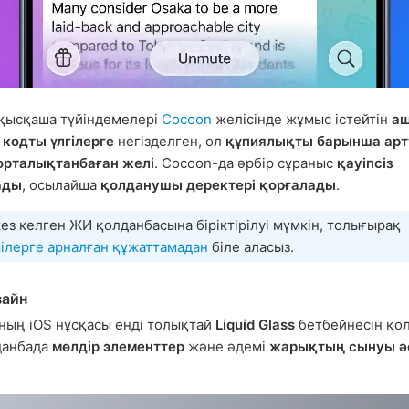
қысқаша түйіндемелері
Cocoon
желісінде жұмыс істейтін
а
кодты үлгілерге
негізделген, ол
құпиялықты барынша арт
орталықтанбаған желі
. Cocoon-да әрбір сұраныс
қауіпсіз
ады
, осылайша
қолданушы деректері қорғалады
.
ез келген ЖИ қолданбасына біріктірілуі мүмкін, толығырақ
ілерге арналған құжаттамадан
біле аласыз.
зайн
ның iOS нұсқасы енді толықтай
Liquid Glass
бетбейнесін қо
данбада
мөлдір элементтер
және әдемі
жарықтың сынуы ә