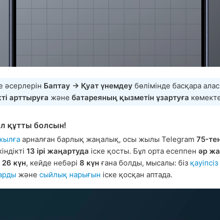
е әсерлерін
Баптау → Қуат үнемдеу
бөлімінде басқара алас
кті арттыруға
және
батареяның қызметін ұзартуға
көмекте
л құтты болсын!
жылға
арналған барлық жаңалық, осы жылы Telegram
75-те
індікті
13 ірі жаңартуда
іске қосты. Бұл орта есеппен
әр ж
 26 күн
, кейде небәрі
8 күн
ғана болды, мысалы: біз
қауіпсіз
арды
және
сыйлық нарығын
іске қосқан аптада.