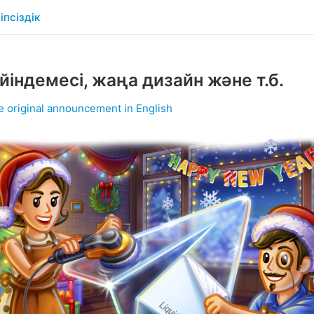
іпсіздік
йіндемесі, жаңа дизайн және т.б.
e original announcement in English