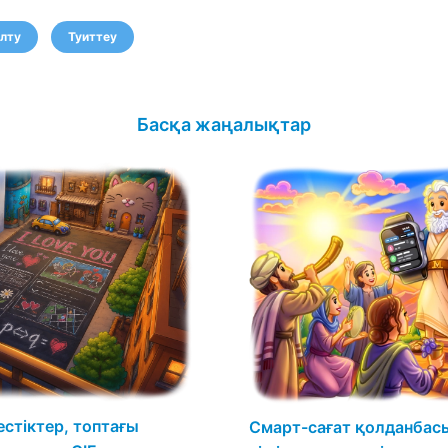
лту
Туиттеу
Басқа жаңалықтар
естіктер, топтағы
Смарт-сағат қолданбасы