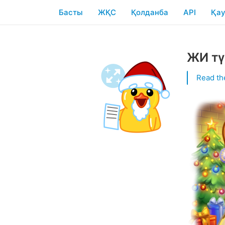
Басты
ЖҚС
Қолданба
API
Қау
ЖИ тү
Read th