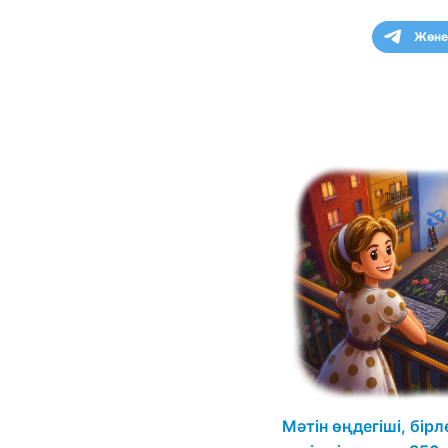
Жөне
Мәтін өңдегіші, бірл