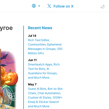
Follow on X
угое
Recent News
Jul 14
Rich Text Editor,
Communities, Ephemeral
Messages in Groups, 350
Million GIFs
Jun 11
Smartwatch Apps, Rich
Text for Bots, AI
Guardians for Groups,
and Much More
May 7
Guest AI Bots, Bot-to-Bot
Chats, Chat Automation,
Custom AI Styles, 100M+
Emoji & Sticker Search
and Much More