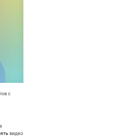
лов с
в
рять
видео