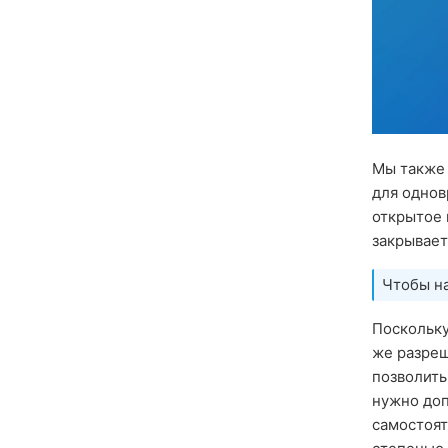
Мы также
для однов
открытое
закрывает
Чтобы на
Поскольку
же разреш
позволить
нужно доп
самостоя