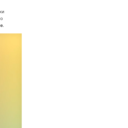
ки
го
ве
.