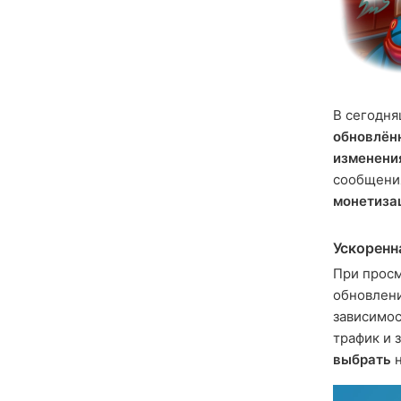
В сегодн
обновлён
изменени
сообщени
монетиза
Ускоренн
При просм
обновлен
зависимос
трафик и 
выбрать
н