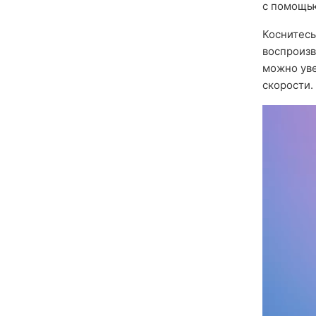
с помощью
Коснитесь
воспроиз
можно ув
скорости.