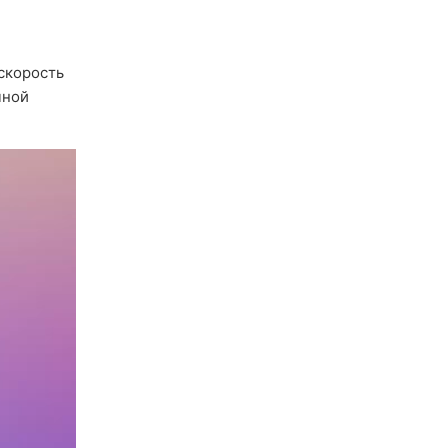
 скорость
чной