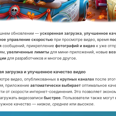
яшнем обновлении —
ускоренная загрузка
,
улучшенное кач
ное управление скоростью
при просмотре видео, время
по
я
сообщений, прикрепление
фотографий и видео
к уже отп
ям,
увеличенные лимиты
для мини-приложений, новые
во
ции
для разработчиков и многое другое.
ая загрузка и улучшенное качество видео
отре видео, опубликованных в
крупных каналах
после этог
ия, приложение
автоматически выбирает
оптимальное каче
ти от скорости интернет-соединения. Это позволяет эконо
загружать видеозаписи
быстрее
. Пользователи также могут
ужное качество —
низкое
,
среднее
или
высокое
.