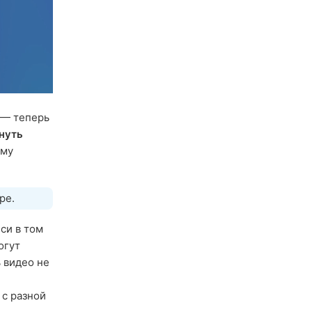
 — теперь
нуть
ему
ре.
си в том
огут
ь видео не
 с разной