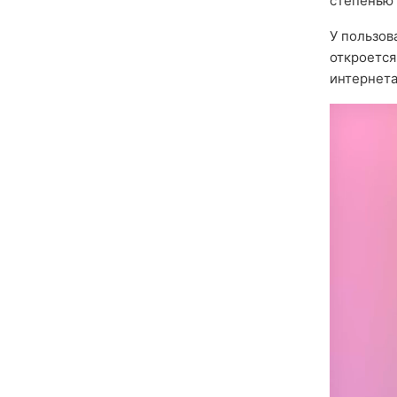
степенью 
У пользов
откроется
интернета