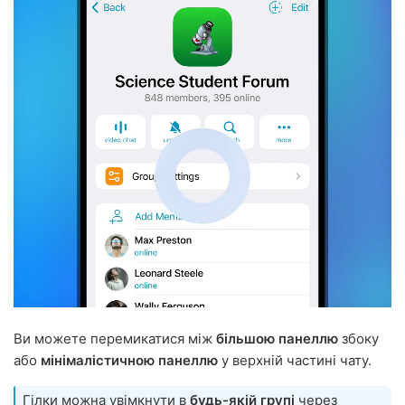
Ви можете перемикатися між
більшою панеллю
збоку
або
мінімалістичною панеллю
у верхній частині чату.
Гілки можна увімкнути в
будь-якій групі
через