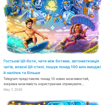
Гостьові ШІ-боти, чати між ботами, автоматизація
чатів, власні ШІ-стилі, пошук понад 100 млн емоджі
й наліпок та більше
Telegram представляє понад 10 нових можливостей,
зокрема можливість користувачам отримувати…
May 7, 2026