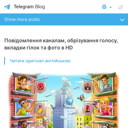
Show more posts
Повідомлення каналам, обрізування голосу,
вкладки гілок та фото в HD
Читати оригінал англійською