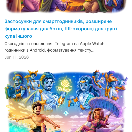
Застосунки для смартгодинників, розширене
форматування для ботів, ШІ-охоронці для груп і
купа іншого
Сьогоднішнє оновлення: Telegram на Apple Watch і
годинники з Android, форматування тексту…
Jun 11, 2026