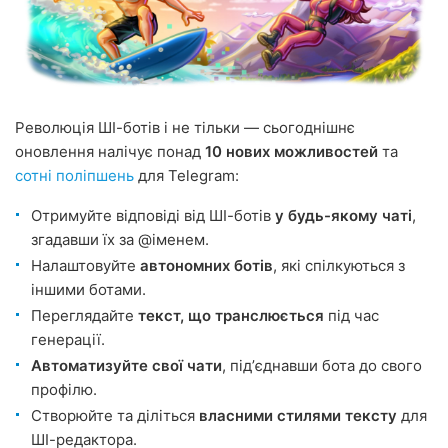
Революція ШІ-ботів і не тільки — сьогоднішнє
оновлення налічує понад
10 нових можливостей
та
сотні поліпшень
для Telegram:
Отримуйте відповіді від ШІ-ботів
у будь-якому чаті
,
згадавши їх за @іменем.
Налаштовуйте
автономних ботів
, які спілкуються з
іншими ботами.
Переглядайте
текст, що транслюється
під час
генерації.
Автоматизуйте свої чати
, підʼєднавши бота до свого
профілю.
Створюйте та діліться
власними стилями тексту
для
ШІ-редактора.