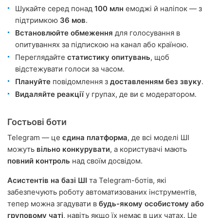
Шукайте серед понад
100 млн
емоджі й наліпок — з
підтримкою
36 мов
.
Встановлюйте обмеження
для голосування в
опитуваннях за підпискою на канал або країною.
Переглядайте
статистику опитувань
, щоб
відстежувати голоси за часом.
Плануйте
повідомлення з
доставленням без звуку
.
Видаляйте реакції
у групах, де ви є модератором.
Гостьові боти
Telegram — це
єдина платформа
, де всі моделі ШІ
можуть
вільно конкурувати
, а користувачі мають
повний контроль
над своїм досвідом.
Асистентів на базі ШІ
та Telegram-ботів, які
забезпечують роботу автоматизованих інструментів,
тепер можна згадувати в
будь-якому особистому або
груповому чаті
, навіть якщо їх немає в цих чатах. Це