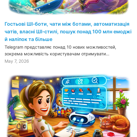
Гостьові ШІ-боти, чати між ботами, автоматизація
чатів, власні ШІ-стилі, пошук понад 100 млн емоджі
й наліпок та більше
Telegram представляє понад 10 нових можливостей,
зокрема можливість користувачам отримувати…
May 7, 2026