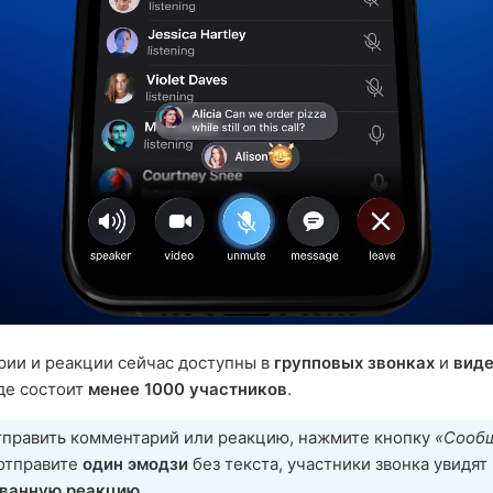
ии и реакции сейчас доступны в
групповых звонках
и
виде
где состоит
менее 1000 участников
.
тправить комментарий или реакцию, нажмите кнопку
«Сооб
 отправите
один эмодзи
без текста, участники звонка увидят
ванную реакцию
.