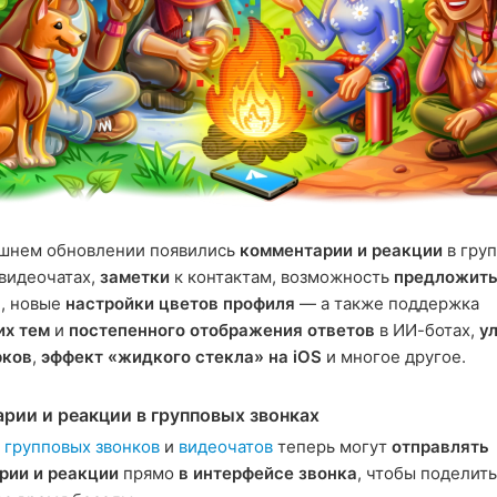
яшнем обновлении появились
комментарии и реакции
в гру
 видеочатах,
заметки
к контактам, возможность
предложить
я
, новые
настройки цветов профиля
— а также поддержка
их тем
и
постепенного отображения ответов
в ИИ-ботах,
у
рков
,
эффект «жидкого стекла» на iOS
и многое другое.
рии и реакции в групповых звонках
и
групповых звонков
и
видеочатов
теперь могут
отправлять
рии и реакции
прямо
в интерфейсе звонка
, чтобы поделит