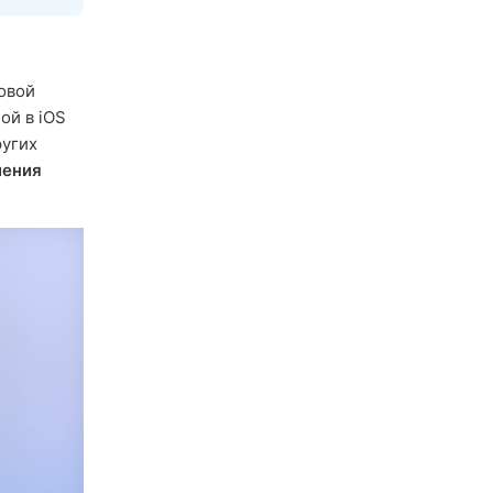
овой
ой в iOS
ругих
ления