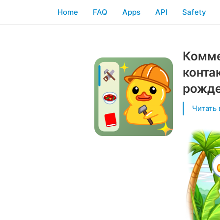
Home
FAQ
Apps
API
Safety
Комме
конта
рожде
Читать 