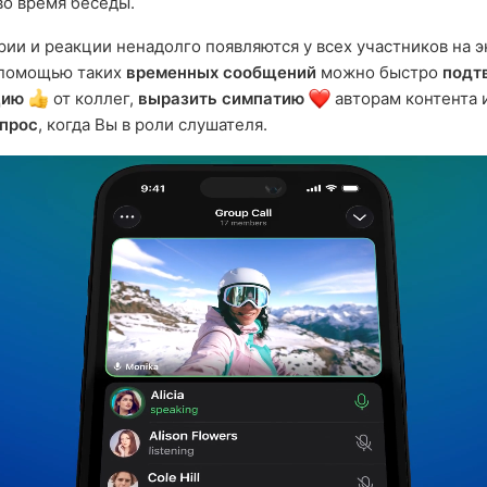
о время беседы.
ии и реакции ненадолго появляются у всех участников на э
 помощью таких
временных сообщений
можно быстро
подт
цию
от коллег,
выразить симпатию
авторам контента 
опрос
, когда Вы в роли слушателя.