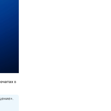
очатах
в
щение»
.