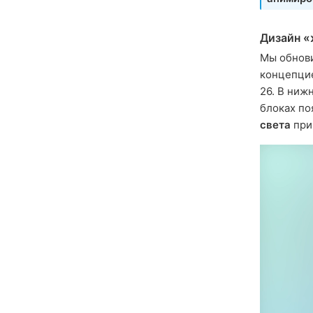
Дизайн «
Мы обнови
концепцие
26. В ниж
блоках п
света
при