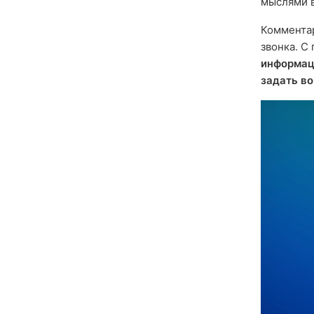
мыслями в
Комментар
звонка. С
информа
задать в