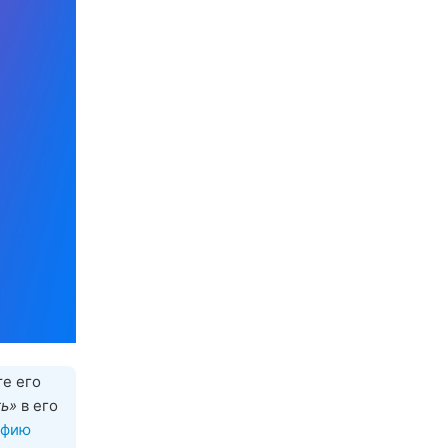
те его
ь»
в его
афию