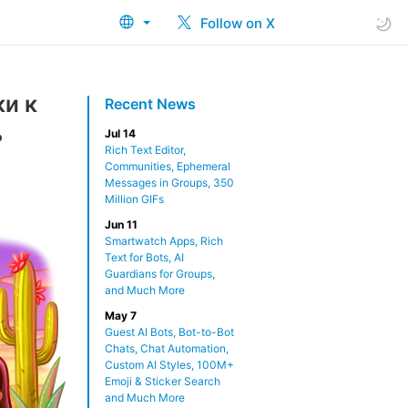
Follow on X
ки к
Recent News
ь
Jul 14
Rich Text Editor,
Communities, Ephemeral
Messages in Groups, 350
Million GIFs
Jun 11
Smartwatch Apps, Rich
Text for Bots, AI
Guardians for Groups,
and Much More
May 7
Guest AI Bots, Bot-to-Bot
Chats, Chat Automation,
Custom AI Styles, 100M+
Emoji & Sticker Search
and Much More