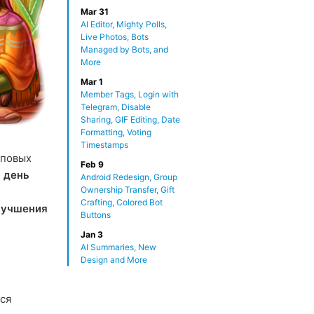
Mar 31
AI Editor, Mighty Polls,
Live Photos, Bots
Managed by Bots, and
More
Mar 1
Member Tags, Login with
Telegram, Disable
Sharing, GIF Editing, Date
Formatting, Voting
Timestamps
пповых
Feb 9
 день
Android Redesign, Group
Ownership Transfer, Gift
Crafting, Colored Bot
лучшения
Buttons
Jan 3
AI Summaries, New
Design and More
ься