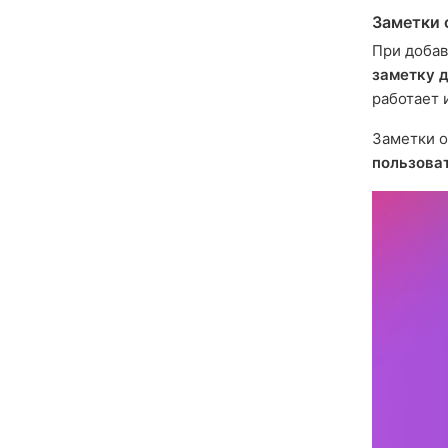
Заметки 
При доба
заметку д
работает 
Заметки о
пользова