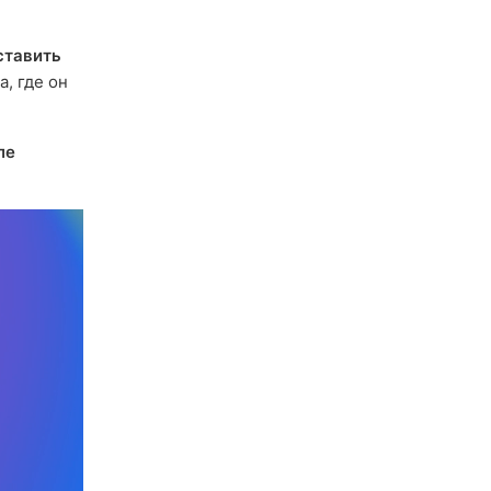
ставить
, где он
ле