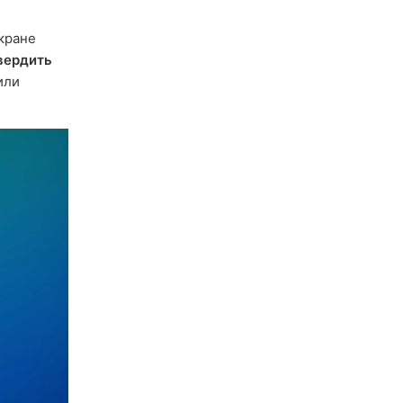
кране
вердить
или