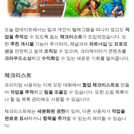
오늘 업데이트에서는 팀과 개인이 텔레그램을 떠나지 않고도
작
업을 추적
할 수 있도록 돕는
체크리스트
가 도입되었습니다. 또
한
추천 게시물
기능이 추가되어, 채널과의
파트너십
및
프로모
션
을 안전하고 쉽게
조직
할 수 있으며, 크리에이터가 콘텐츠를
크라우드소싱
하고
수익화
할 수 있는 새로운 기회를 열어줍니다.
체크리스트
프리미엄 사용자는 이제 모든 대화에서
협업 체크리스트
를 만들
어
작업을 추적
하고
팀을 조율
할 수 있습니다. 또한 쇼핑 목록이
나 할 일 목록 관리에도 사용할 수 있습니다.
체크리스트에는
세분화된 권한
이 있어, 다른 사용자가
작업을
완료로 표시
하거나
항목을 추가
할 수 있는지 제어할 수 있습니
다.