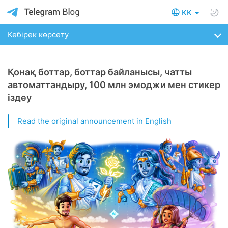
KK
Көбірек көрсету
Қонақ боттар, боттар байланысы, чатты
автоматтандыру, 100 млн эмоджи мен стикер
іздеу
Read the original announcement in English