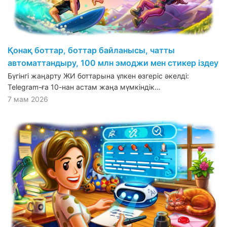
Қонақ боттар, боттар байланысы, чатты
автоматтандыру, 100 млн эмоджи мен стикер іздеу
Бүгінгі жаңарту ЖИ боттарына үлкен өзгеріс әкелді:
Telegram-ға 10-нан астам жаңа мүмкіндік…
7 мам 2026