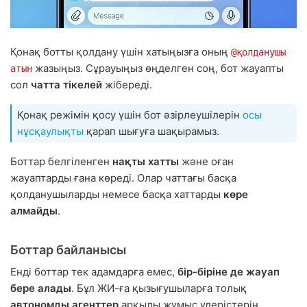
Қонақ ботты қолдану үшін хатыңызға оның
@қолданушы
жазыңыз. Сұрауыңыз өңделген соң, бот жауапты
атын
сол
чатта тікелей
жібереді.
Қонақ режімін қосу үшін бот әзірлеушілерін
осы
нұсқаулықты
қарап шығуға шақырамыз.
Боттар белгіленген
нақты хатты
және оған
жауаптарды ғана көреді. Олар чаттағы басқа
қолданушыларды немесе басқа хаттарды
көре
алмайды
.
Боттар байланысы
Енді боттар тек адамдарға емес,
бір-біріне де жауап
бере алады
. Бұл ЖИ-ға қызығушыларға толық
автономды агенттер
арқылы жұмыс үдерістерін