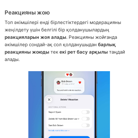
Реакцияны жою
Топ әкімшілері енді бірлестіктердегі модерацияны
жеңілдету үшін белгілі бір қолданушылардың
реакцияларын жоя алады
. Реакцияны жойғанда
әкімшілер сондай-ақ сол қолданушыдан
барлық
реакцияны жоюды
тек
екі рет басу арқылы
таңдай
алады.