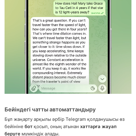
Бейіндегі чатты автоматтандыру
Бұл жаңарту арқылы әрбір Telegram қолданушысы өз
бейініне
бот
қосып, оның атынан
хаттарға жауап
беруге
мүмкіндік алады.