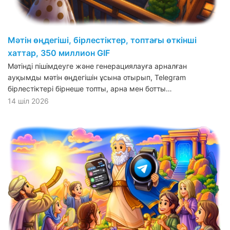
Мәтін өңдегіші, бірлестіктер, топтағы өткінші
хаттар, 350 миллион GIF
Мәтінді пішімдеуге және генерациялауға арналған
ауқымды мәтін өңдегішін ұсына отырып, Telegram
бірлестіктері бірнеше топты, арна мен ботты…
14 шіл 2026