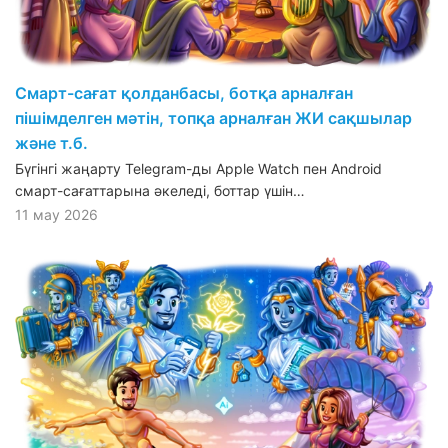
Смарт-сағат қолданбасы, ботқа арналған
пішімделген мәтін, топқа арналған ЖИ сақшылар
және т.б.
Бүгінгі жаңарту Telegram-ды Apple Watch пен Android
смарт-сағаттарына әкеледі, боттар үшін…
11 мау 2026