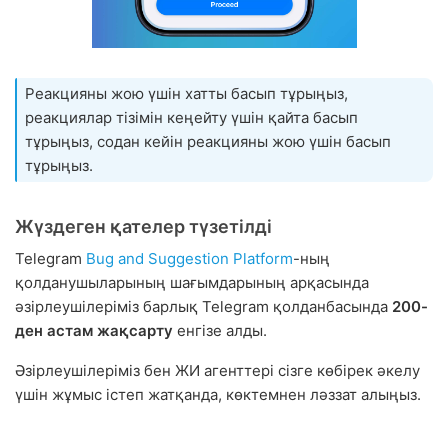
Реакцияны жою үшін хатты басып тұрыңыз,
реакциялар тізімін кеңейту үшін қайта басып
тұрыңыз, содан кейін реакцияны жою үшін басып
тұрыңыз.
Жүздеген қателер түзетілді
Telegram
Bug and Suggestion Platform
-ның
қолданушыларының шағымдарының арқасында
әзірлеушілеріміз барлық Telegram қолданбасында
200-
ден астам жақсарту
енгізе алды.
Әзірлеушілеріміз бен ЖИ агенттері сізге көбірек әкелу
үшін жұмыс істеп жатқанда, көктемнен ләззат алыңыз.