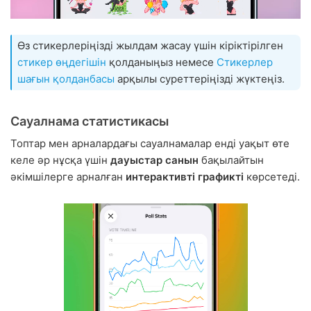
Өз стикерлеріңізді жылдам жасау үшін кіріктірілген
стикер өңдегішін
қолданыңыз немесе
Стикерлер
шағын қолданбасы
арқылы суреттеріңізді жүктеңіз.
Сауалнама статистикасы
Топтар мен арналардағы сауалнамалар енді уақыт өте
келе әр нұсқа үшін
дауыстар санын
бақылайтын
әкімшілерге арналған
интерактивті графикті
көрсетеді.