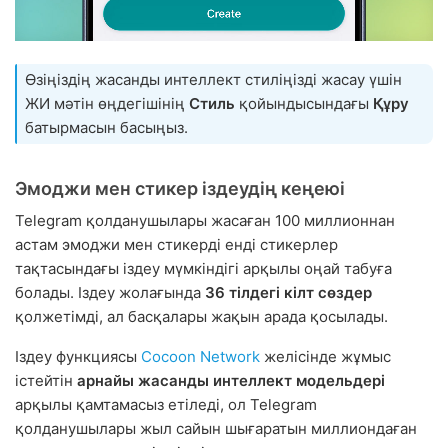
Өзіңіздің жасанды интеллект стиліңізді жасау үшін
ЖИ мәтін өңдегішінің
Стиль
қойындысындағы
Құру
батырмасын басыңыз.
Эмоджи мен стикер іздеудің кеңеюі
Telegram қолданушылары жасаған 100 миллионнан
астам эмоджи мен стикерді енді стикерлер
тақтасындағы іздеу мүмкіндігі арқылы оңай табуға
болады. Іздеу жолағында
36 тілдегі кілт сөздер
қолжетімді, ал басқалары жақын арада қосылады.
Іздеу функциясы
Cocoon Network
желісінде жұмыс
істейтін
арнайы жасанды интеллект модельдері
арқылы қамтамасыз етіледі, ол Telegram
қолданушылары жыл сайын шығаратын миллиондаған