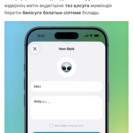
өздерінің мәтін өңдегішіне
тез қосуға
мүмкіндік
беретін
бөлісуге болатын сілтеме
болады.