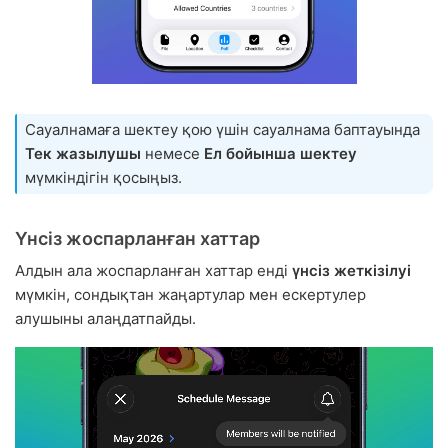
Сауалнамаға шектеу қою үшін сауалнама баптауында
Тек жазылушы
немесе
Ел бойынша шектеу
мүмкіндігін қосыңыз.
Үнсіз жоспарланған хаттар
Алдын ала жоспарланған хаттар енді
үнсіз жеткізілуі
мүмкін, сондықтан жаңартулар мен ескертулер
алушыны алаңдатпайды.