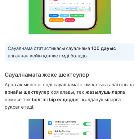
Сауалнама статистикасы сауалнама
100 дауыс
алғаннан кейін қолжетімді болады.
Сауалнамаға жеке шектеулер
Арна әкімшілері енді сауалнамаға кім қатыса алатынына
арнайы шектеулер
қоя алады, тек
жазылушыларға
немесе тек
белгілі бір елдердегі
қолданушыларға
рұқсат етеді.