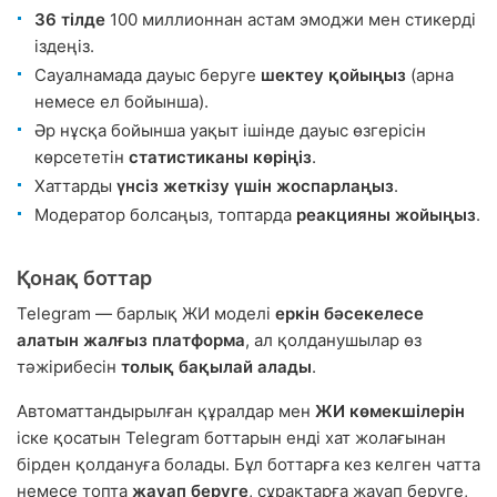
36 тілде
100 миллионнан астам эмоджи мен стикерді
іздеңіз.
Сауалнамада дауыс беруге
шектеу қойыңыз
(арна
немесе ел бойынша).
Әр нұсқа бойынша уақыт ішінде дауыс өзгерісін
көрсететін
статистиканы көріңіз
.
Хаттарды
үнсіз жеткізу үшін жоспарлаңыз
.
Модератор болсаңыз, топтарда
реакцияны жойыңыз
.
Қонақ боттар
Telegram — барлық ЖИ моделі
еркін бәсекелесе
алатын жалғыз платформа
, ал қолданушылар өз
тәжірибесін
толық бақылай алады
.
Автоматтандырылған құралдар мен
ЖИ көмекшілерін
іске қосатын Telegram боттарын енді хат жолағынан
бірден қолдануға болады. Бұл боттарға кез келген чатта
немесе топта
жауап беруге
, сұрақтарға жауап беруге,