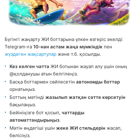
Бүгінгі жаңарту ЖИ боттарына үлкен өзгеріс әкелді:
Telegram-ға
10-нан астам жаңа мүмкіндік
пен
жүздеген жақсартулар
және т.б. қосылды.
Кез келген чатта
ЖИ ботынан жауап алу үшін оның
@қолданушы атын белгілеңіз.
Басқа боттармен сөйлесетін
автономды боттар
орнатыңыз.
Боттың мәтінді
жазылып жатқан сәтте көрсетуін
бақылаңыз.
Бейініңізге бот қосып,
чаттарды
автоматтандырыңыз
.
Мәтін өңдегіші үшін
жеке ЖИ стильдерін
жасап,
бөлісіңіз.