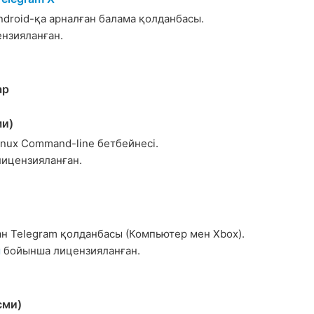
ndroid-қа арналған балама қолданбасы.
нзияланған.
ар
и)
inux Command-line бетбейнесі.
ицензияланған.
н Telegram қолданбасы (Компьютер мен Xbox).
ы
бойынша лицензияланған.
сми)