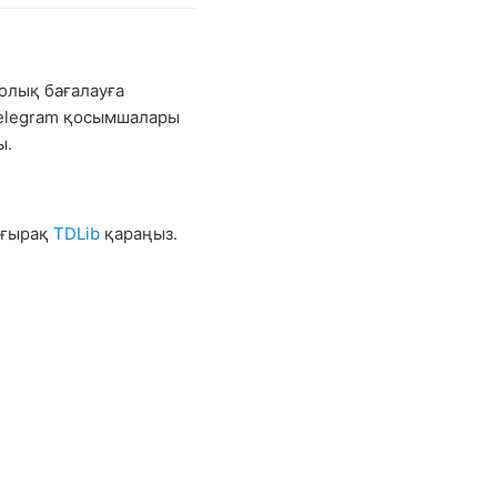
олық бағалауға
 Telegram қосымшалары
ы.
ығырақ
TDLib
қараңыз.