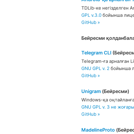
TDLib-ке негізделген A
GPL v.3.0
бойынша лице
GitHub »
Бейресми қолданбал
Telegram CLI
(Бейресм
Telegram-ға арналған L
GNU GPL v. 2
бойынша л
GitHub »
Unigram
(Бейресми)
Windows-қа оңтайланға
GNU GPL v. 3 не жоғар
GitHub »
MadelineProto
(Бейре