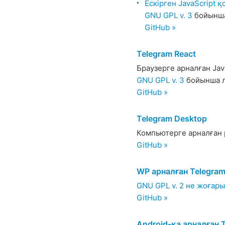
Ескірген JavaScript 
GNU GPL v. 3
бойынша
GitHub »
Telegram React
Браузерге арналған Jav
GNU GPL v. 3
бойынша л
GitHub »
Telegram Desktop
Компьютерге арналған 
GitHub »
WP арналған Telegra
GNU GPL v. 2 не жоғары
GitHub »
Android-қа арналған 