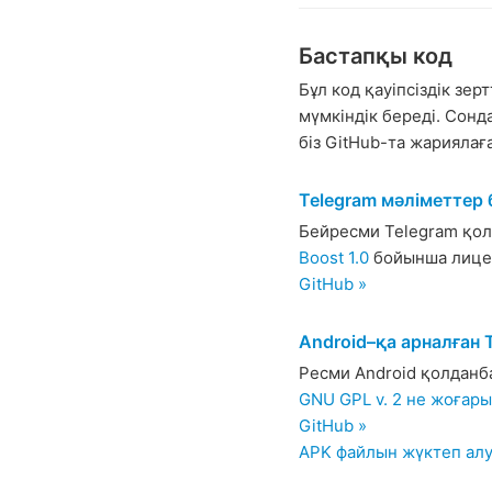
Бастапқы код
Бұл код қауіпсіздік зер
мүмкіндік береді. Сонд
біз GitHub-та жариялағ
Telegram мәліметтер
Бейресми Telegram қо
Boost 1.0
бойынша лице
GitHub »
Android–қа арналған 
Ресми Android қолданб
GNU GPL v. 2 не жоғары
GitHub »
APK файлын жүктеп алу