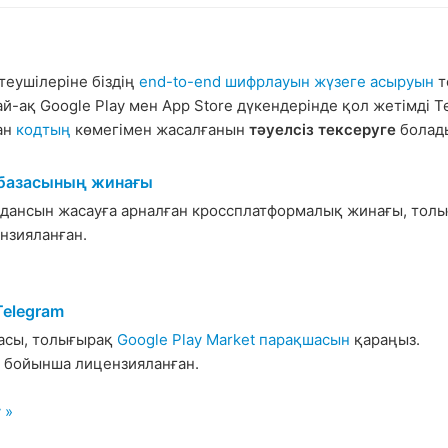
ттеушілеріне біздің
end-to-end шифрлауын жүзеге асыруын
т
ай-ақ Google Play мен App Store дүкендерінде қол жетімді
ан
кодтың
көмегімен жасалғанын
тәуелсіз тексеруге
болад
 базасының жинағы
лдансын жасауға арналған кроссплатформалық жинағы, тол
нзияланған.
Telegram
асы, толығырақ
Google Play Market парақшасын
қараңыз.
бойынша лицензияланған.
 »