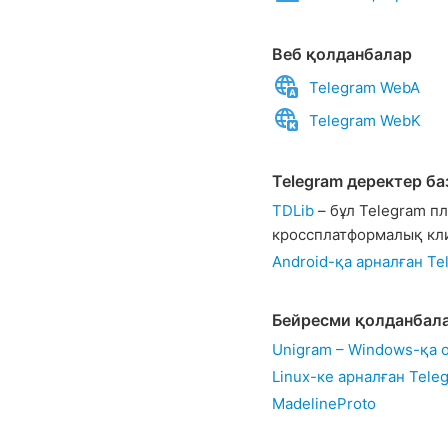
Веб қолданбалар
Telegram WebA
Telegram WebK
Telegram деректер б
TDLib
– бұл Telegram п
кроссплатформалық кли
Android-қа арналған Te
Бейресми қолданбал
Unigram – Windows-қа 
Linux-ке арналған Tele
MadelineProto