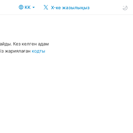
KK
X-ке жазылыңыз
йды. Кез келген адам
біз жариялаған
кодты