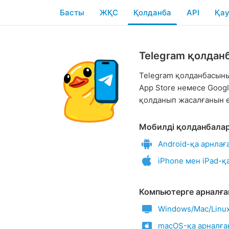
Басты
ЖҚС
Қолданба
API
Қау
Telegram қолдан
Telegram қолданбаcы
App Store немесе Goog
қолданып жасалғанын ө
Мобилді қолданбала
Android-қа арнлағ
iPhone мен iPad-қ
Компьютерге арналға
Windows/Mac/Linux
macOS-қа арналға