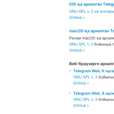
iOS-қа арналған Tele
GNU GPL v. 2 не жоғары
GitHub »
macOS-қа арналған T
Ресми macOS-қа арналғ
GNU GPL v. 2
бойынша л
GitHub »
Веб-браузерге арналғ
Telegram Web, K нұс
GNU GPL v. 3
бойынша
GitHub »
Telegram Web, A нұс
GNU GPL v. 3
бойынша
GitHub »