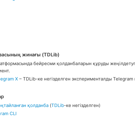
азасының жинағы (TDLib)
латформасында бейресми қолданбаларын құруды жеңілдетуг
ент.
legram X
– TDLib-ке негізделген эксперименталды Telegram
ар
оңтайланған қолданба
(
TDLib
-ке негізделген)
gram CLI