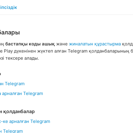
іпсіздік
балары
ның
бастапқы коды ашық
және
жиналатын құрастырма
қолда
le Play дүкенінен жүктеп алған Telegram қолданбаларының 
зі тексере алады.
р
ан Telegram
а арналған Telegram
н қолданбалар
-ке арналған Telegram
н Telegram