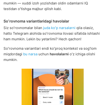
mumkin — xuddi izoh yozishdan oldin odamlarni IQ
testidan oʻtishga majbur qilish kabi.
Soʻrovnoma variantlaridagi havolalar
Siz soʻrovnomalar bilan
juda koʻp narsalarni
qila olasiz,
hatto Telegram alohida soʻrovnoma ilovasi sifatida ishlashi
ham mumkin. Lekin bu yetarlimi? Hech qachon!
Soʻrovnoma variantlari endi koʻproq kontekst va sogʻlom
miqdordagi
bu narsa
uchun
havolalarni
oʻz ichiga olishi
mumkin.