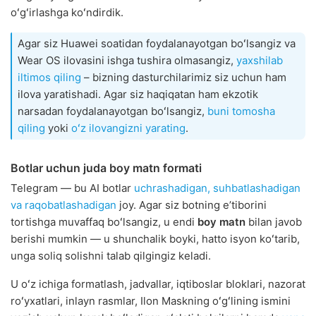
oʻgʻirlashga koʻndirdik.
Agar siz Huawei soatidan foydalanayotgan boʻlsangiz va
Wear OS ilovasini ishga tushira olmasangiz,
yaxshilab
iltimos qiling
– bizning dasturchilarimiz siz uchun ham
ilova yaratishadi. Agar siz haqiqatan ham ekzotik
narsadan foydalanayotgan boʻlsangiz,
buni tomosha
qiling
yoki
oʻz ilovangizni yarating
.
Botlar uchun juda boy matn formati
Telegram — bu AI botlar
uchrashadigan, suhbatlashadigan
va raqobatlashadigan
joy. Agar siz botning eʼtiborini
tortishga muvaffaq boʻlsangiz, u endi
boy matn
bilan javob
berishi mumkin — u shunchalik boyki, hatto isyon koʻtarib,
unga soliq solishni talab qilgingiz keladi.
U oʻz ichiga formatlash, jadvallar, iqtiboslar bloklari, nazorat
roʻyxatlari, inlayn rasmlar, Ilon Maskning oʻgʻlining ismini