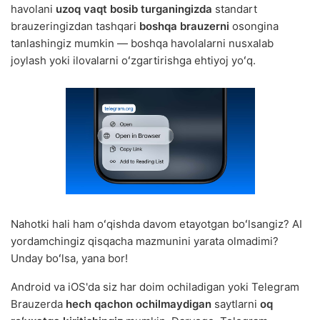
havolani
uzoq vaqt bosib turganingizda
standart
brauzeringizdan tashqari
boshqa brauzerni
osongina
tanlashingiz mumkin — boshqa havolalarni nusxalab
joylash yoki ilovalarni oʻzgartirishga ehtiyoj yoʻq.
Nahotki hali ham oʻqishda davom etayotgan boʻlsangiz? AI
yordamchingiz qisqacha mazmunini yarata olmadimi?
Unday boʻlsa, yana bor!
Android va iOS'da siz har doim ochiladigan yoki Telegram
Brauzerda
hech qachon ochilmaydigan
saytlarni
oq