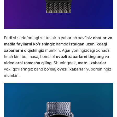
Endi siz telefoningizni tushirib yuborish xavfisiz
chatlar va
media fayllarni koʻrishingiz
hamda
istalgan uzunlikdagi
xabarlarni oʻqishingiz
mumkin. Agar yoningizdagi xonada
hech kim boʻlmasa, bemalol
ovozli xabarlarni tinglang
va
videolarni tomosha qiling
. Shuningdek,
matnli xabarlar
yoki qoʻllaringiz band boʻlsa,
ovozli xabarlar
yuborishingiz
mumkin.