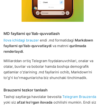
MD fayllarni qoʻllab-quvvatlash
Ilova ichidagi brauzer
endi .md formatidagi
Markdown
fayllarni qoʻllab-quvvatlaydi
va matnni
qurilmada
renderlaydi
.
Milliarddan ortiq Telegram foydalanuvchilari, onalar va
otalar, buvilar va bobolar hamda boshqa demografik
qatlamlar oʻzlarining .md fayllarini ochib, Markdown'ni
toʻgʻri koʻrmagunlaricha biz shunchaki tinchimadik.
Brauzerni tezkor tanlash
Tashqi saytlarga havolalar bevosita
Telegram Brauzerda
yoki siz
afzal koʻrgan ilovada
ochilishi mumkin. Endi siz