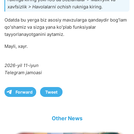
xavfsizlik > Havolalarni ochish
rukniga kiring.
Odatda bu yerga biz asosiy mavzularga qandaydir bogʻlam
qoʻshamiz va sizga yana koʻplab funksiyalar
tayyorlanayotganini aytamiz.
Mayli, xayr.
2026-yil 11-iyun
Telegram jamoasi
Forward
Tweet
Other News