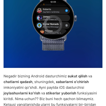
Negadir bizning Android dasturchimiz
sukut qilish
va
chatlarni qadash
, shuningdek,
xabarlarni oʻchirish
imkoniyatini qoʻshdi. Ayni paytda iOS dasturchisi
joylashuvlarni koʻrish
va
stikerlar yuborish
funksiyasini
kiritdi. Nima uchun?? Biz buni hech qachon bilmaymiz.
Kelgusi yangilanishda ularni bu funksiyalarni bir-biridan