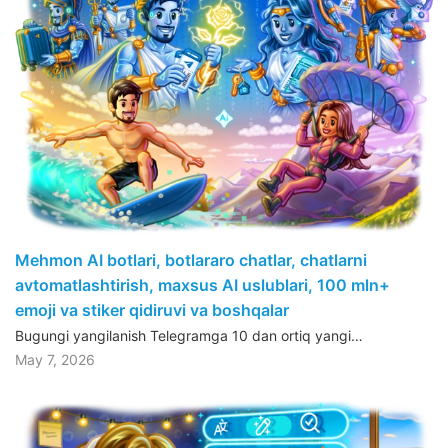
Mehmon AI botlari, botlararo chatlar, chatlarni
avtomatlashtirish, maxsus AI uslublari, 100 mln+
emoji va stiker qidiruvi va boshqalar
Bugungi yangilanish Telegramga 10 dan ortiq yangi…
May 7, 2026