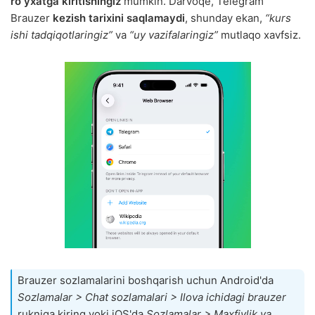
roʻyxatga kiritishingiz
mumkin. Darvoqe, Telegram
Brauzer
kezish tarixini saqlamaydi
, shunday ekan,
“kurs
ishi tadqiqotlaringiz”
va
“uy vazifalaringiz”
mutlaqo xavfsiz.
Brauzer sozlamalarini boshqarish uchun Android'da
Sozlamalar > Chat sozlamalari > Ilova ichidagi brauzer
rukniga kiring yoki iOS'da
Sozlamalar > Maxfiylik va