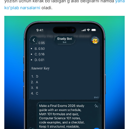
yozish uchun kerak boʻladigan gʻalati belgilarni hamda
yana
koʻplab narsalarni
oladi.