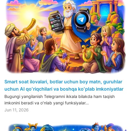
Smart soat ilovalari, botlar uchun boy matn, guruhlar
uchun AI qoʻriqchilari va boshqa koʻplab imkoniyatlar
Bugungi yangilanish Telegramni ikkala bilakda ham taqish
imkonini beradi va oʻnlab yangi funksiyalar…
Jun 11, 2026