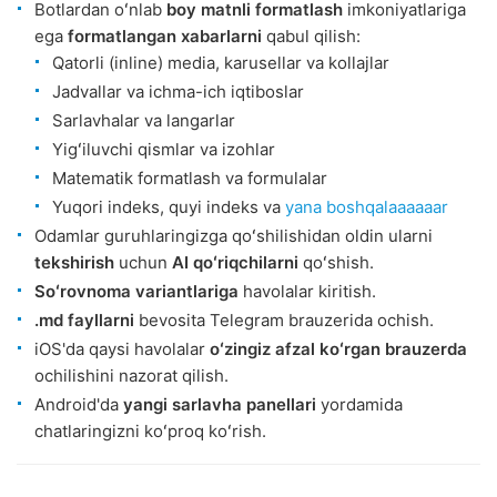
Botlardan oʻnlab
boy matnli formatlash
imkoniyatlariga
ega
formatlangan xabarlarni
qabul qilish:
Qatorli (inline) media, karusellar va kollajlar
Jadvallar va ichma-ich iqtiboslar
Sarlavhalar va langarlar
Yigʻiluvchi qismlar va izohlar
Matematik formatlash va formulalar
Yuqori indeks, quyi indeks va
yana boshqalaaaaaar
Odamlar guruhlaringizga qoʻshilishidan oldin ularni
tekshirish
uchun
AI qoʻriqchilarni
qoʻshish.
Soʻrovnoma variantlariga
havolalar kiritish.
.md fayllarni
bevosita Telegram brauzerida ochish.
iOS'da qaysi havolalar
oʻzingiz afzal koʻrgan brauzerda
ochilishini nazorat qilish.
Android'da
yangi sarlavha panellari
yordamida
chatlaringizni koʻproq koʻrish.