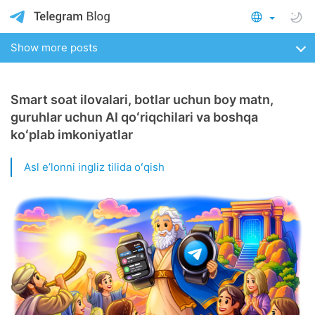
Show more posts
Smart soat ilovalari, botlar uchun boy matn,
guruhlar uchun AI qoʻriqchilari va boshqa
koʻplab imkoniyatlar
Asl eʼlonni ingliz tilida oʻqish