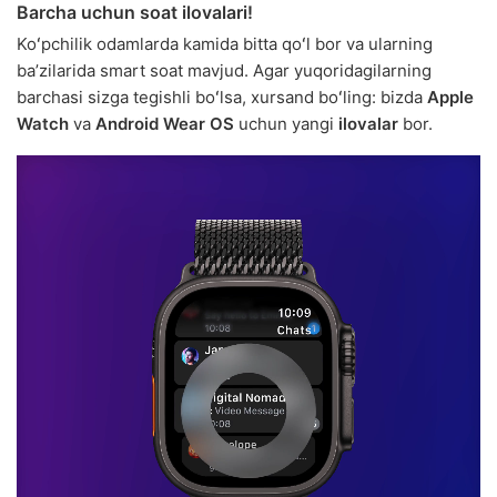
Barcha uchun soat ilovalari!
Koʻpchilik odamlarda kamida bitta qoʻl bor va ularning
baʼzilarida smart soat mavjud. Agar yuqoridagilarning
barchasi sizga tegishli boʻlsa, xursand boʻling: bizda
Apple
Watch
va
Android Wear OS
uchun yangi
ilovalar
bor.