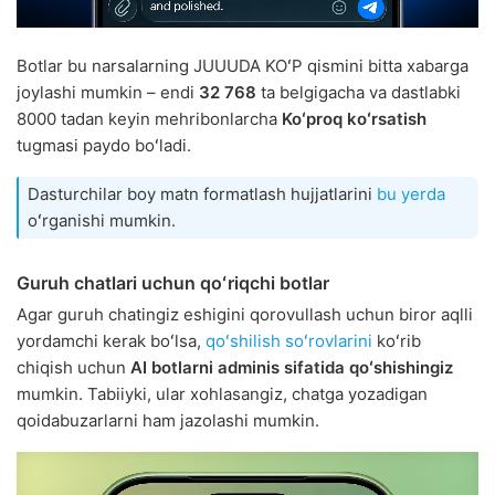
Botlar bu narsalarning JUUUDA KOʻP qismini bitta xabarga
joylashi mumkin – endi
32 768
ta belgigacha va dastlabki
8000 tadan keyin mehribonlarcha
Koʻproq koʻrsatish
tugmasi paydo boʻladi.
Dasturchilar boy matn formatlash hujjatlarini
bu yerda
oʻrganishi mumkin.
Guruh chatlari uchun qoʻriqchi botlar
Agar guruh chatingiz eshigini qorovullash uchun biror aqlli
yordamchi kerak boʻlsa,
qoʻshilish soʻrovlarini
koʻrib
chiqish uchun
AI botlarni adminis sifatida qoʻshishingiz
mumkin. Tabiiyki, ular xohlasangiz, chatga yozadigan
qoidabuzarlarni ham jazolashi mumkin.