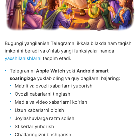
Bugungi yangilanish Telegramni ikkala bilakda ham taqish
imkonini beradi va oʻnlab yangi funksiyalar hamda
yaxshilanishlarni
taqdim etadi.
Telegramni
Apple Watch
yoki
Android smart
soatingizga
yuklab oling va quyidagilarni bajaring:
Matnli va ovozli xabarlarni yuborish
Ovozli xabarlarni tinglash
Media va video xabarlarni koʻrish
Uzun xabarlarni oʻqish
Joylashuvlarga razm solish
Stikerlar yuborish
Chatlaringizni boshqarish