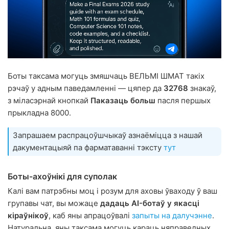
Боты таксама могуць змяшчаць ВЕЛЬМІ ШМАТ такіх
рэчаў у адным паведамленні — цяпер да
32768
знакаў,
з міласэрнай кнопкай
Паказаць больш
пасля першых
прыкладна 8000.
Запрашаем распрацоўшчыкаў азнаёміцца з нашай
дакументацыяй па фарматаванні тэксту
тут
Боты-ахоўнікі для суполак
Калі вам патрэбны моц і розум для аховы ўваходу ў ваш
групавы чат, вы можаце
дадаць AI-ботаў у якасці
кіраўнікоў
, каб яны апрацоўвалі
запыты на далучэнне
.
Натуральна, яны таксама могуць караць няправедных,