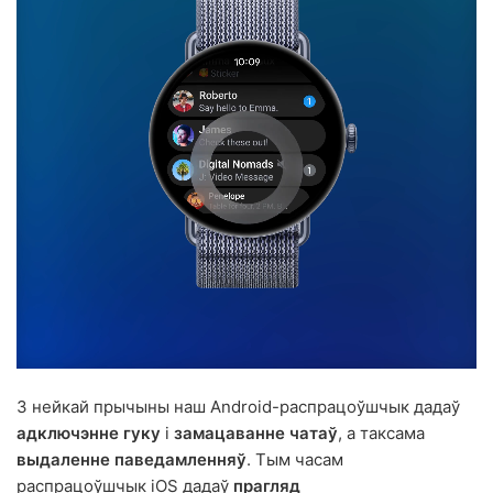
З нейкай прычыны наш Android-распрацоўшчык дадаў
адключэнне гуку
і
замацаванне чатаў
, а таксама
выдаленне паведамленняў
. Тым часам
распрацоўшчык iOS дадаў
прагляд