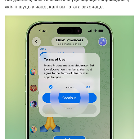
якія пішуць у чаце, калі вы гэтага захочаце.