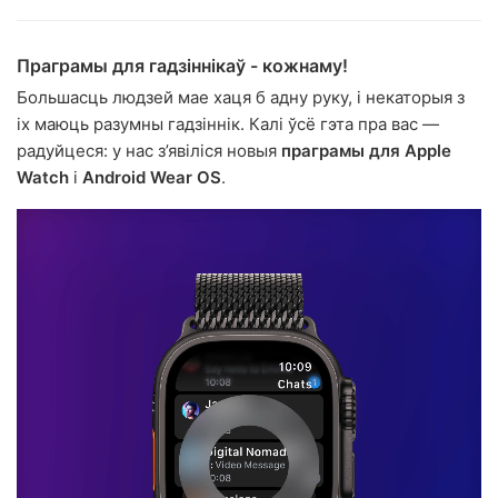
Праграмы для гадзіннікаў - кожнаму!
Большасць людзей мае хаця б адну руку, і некаторыя з
іх маюць разумны гадзіннік. Калі ўсё гэта пра вас —
радуйцеся: у нас з’явіліся новыя
праграмы для Apple
Watch
і
Android Wear OS
.