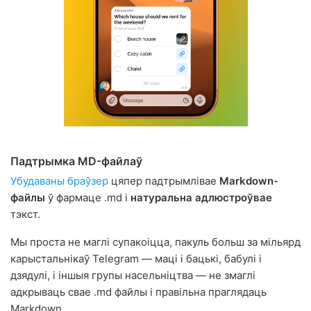
Падтрымка MD-файлаў
Убудаваны браўзер
цяпер падтрымлівае
Markdown-
файлы
ў фармаце .md і
натуральна адлюстроўвае
тэкст.
Мы проста не маглі супакоіцца, пакуль больш за мільярд
карыстальнікаў Telegram — маці і бацькі, бабулі і
дзядулі, і іншыя групы насельніцтва — не змаглі
адкрываць свае .md файлы і правільна праглядаць
Markdown.