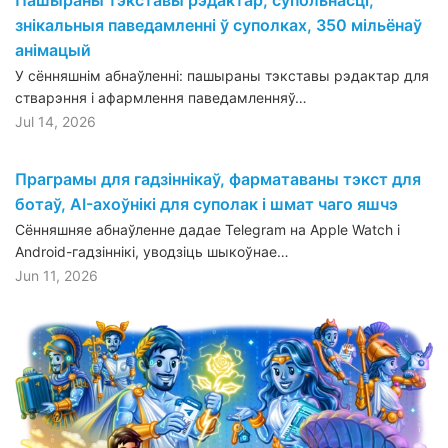
знікальныя паведамленні ў суполках, 350 мільёнаў
анімацый
У сённяшнім абнаўленні: пашыраны тэкставы рэдактар для
стварэння і афармлення паведамленняў…
Jul 14, 2026
Праграмы для гадзіннікаў, фарматаваны тэкст для
ботаў, AI-ахоўнікі для суполак і шмат чаго яшчэ
Сённяшняе абнаўленне дадае Telegram на Apple Watch і
Android-гадзіннікі, уводзіць шыкоўнае…
Jun 11, 2026