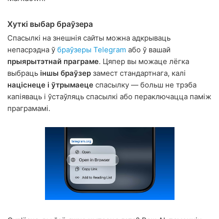
Хуткі выбар браўзера
Спасылкі на знешнія сайты можна адкрываць
непасрэдна ў
браўзеры Telegram
або ў вашай
прыярытэтнай праграме
. Цяпер вы можаце лёгка
выбраць
іншы браўзер
замест стандартнага, калі
націснеце і ўтрымаеце
спасылку — больш не трэба
капіяваць і ўстаўляць спасылкі або пераключацца паміж
праграмамі.