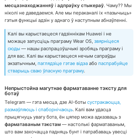
месцазнаходжанняў
і
адпраўку стыкераў
. Чаму?? Мы
ніколі не даведаемся. Але мы пераканалі іх «пазычыць»
гэтыя функцыі адзін у аднаго ў наступным абнаўленні.
Калі вы карыстаецеся гадзіннікам Huawei і не
можаце запусціць праграму Wear OS,
звярніцеся
сюды
— нашы распрацоўшчыкі зробяць праграму і
для вас. Калі вы карыстаецеся нечым сапраўды
экзатычным,
паглядзіце гэтае відэа
або
паспрабуйце
стварыць сваю ўласную праграму
.
Непрыстойна магутнае фарматаванне тэксту для
ботаў
Telegram — гэта месца, дзе AI-боты
сустракаюцца,
размаўляюць і спаборнічаюць
. Калі вам удасца
прыцягнуць увагу бота, ён цяпер можа адказваць з
фарматаваным тэкстам
— настолькі фарматаваным,
што вам захочацца падняць бунт і патрабаваць увесці