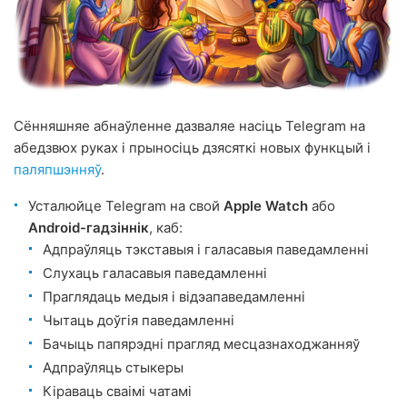
Сённяшняе абнаўленне дазваляе насіць Telegram на
абедзвюх руках і прыносіць дзясяткі новых функцый і
паляпшэнняў
.
Усталюйце Telegram на свой
Apple Watch
або
Android-гадзіннік
, каб:
Адпраўляць тэкставыя і галасавыя паведамленні
Слухаць галасавыя паведамленні
Праглядаць медыя і відэапаведамленні
Чытаць доўгія паведамленні
Бачыць папярэдні прагляд месцазнаходжанняў
Адпраўляць стыкеры
Кіраваць сваімі чатамі