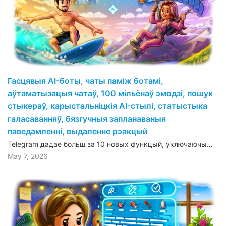
Гасцявыя AI-боты, чаты паміж ботамі,
аўтаматызацыя чатаў, 100 мільёнаў эмодзі, пошук
стыкераў, карыстальніцкія AI-стылі, статыстыка
галасаванняў, бязгучныя запланаваныя
паведамленні, выдаленне рэакцый
Telegram дадае больш за 10 новых функцый, уключаючы…
May 7, 2026