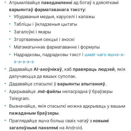
Атрымлівайце
паведамленні
ад ботаў з дзясяткамі
варыянтаў фарматаванага тэксту
:
Убудаваныя медыя, каруселі і калажы
Табліцы і ўкладзеныя цытаты
Загалоўкі і якары
Згортваемыя секцыі і зноскі
Матэматычнае фарматаванне і формулы
Надрадковы, падрадковы тэкст і
шмат чаго яшчэ-э-
э-э-э-э-э
Дадавайце
AI-ахоўнікаў
, каб
правяраць людзей
, якія
далучаюцца да вашых суполак.
Дадавайце спасылкі ў
варыянты апытанняў
.
Адкрывайце
.md-файлы
непасрэдна ў браўзеры
Telegram.
Вызначайце, якія спасылкі можна адкрываць у вашым
пажаданым браўзеры
.
Праглядайце яшчэ больш сваіх чатаў з
новымі
загалоўнымі панэлямі
на Android.