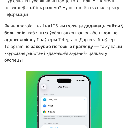
Сур'ёзна, вы ўсё яшчэ чытаеце гэта? Ваш AI-памочнік
не здолеў зрабіць рэзюмэ? Ну што ж, ёсць яшчэ крыху
інфармацыі!
Як на Android, так і на iOS вы можаце
дадаваць сайты ў
белы спіс
, каб яны заўсёды адкрываліся або
ніколі не
адкрываліся
у браўзеры Telegram. Дарэчы, браўзер
Telegram
не захоўвае гісторыю прагляду
— таму вашы
«курсавая работа»
і
«дамашнія заданні»
цалкам у
бяспецы.