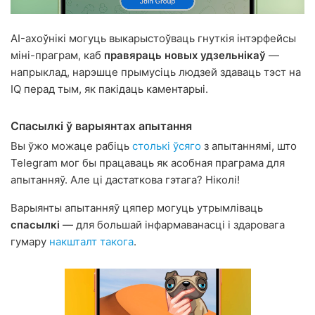
AI-ахоўнікі могуць выкарыстоўваць гнуткія інтэрфейсы
міні-праграм, каб
правяраць новых удзельнікаў
—
напрыклад, нарэшце прымусіць людзей здаваць тэст на
IQ перад тым, як пакідаць каментарыі.
Спасылкі ў варыянтах апытання
Вы ўжо можаце рабіць
столькі ўсяго
з апытаннямі, што
Telegram мог бы працаваць як асобная праграма для
апытанняў. Але ці дастаткова гэтага? Ніколі!
Варыянты апытанняў цяпер могуць утрымліваць
спасылкі
— для большай інфармаванасці і здаровага
гумару
накшталт такога
.