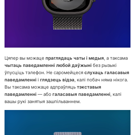
Цяпер вы можаце
праглядаць чаты і медыя
, а таксама
чытаць паведамленні любой даўжыні
без рызыкі
ўпусціць тэлефон. Не саромейцеся
слухаць галасавыя
паведамленні
і
глядзець відэа
, калі побач няма нікога.
Вы таксама можаце адпраўляць
тэкставыя
паведамленні
— або
галасавыя паведамленні
, калі
вашы рукі занятыя зашпільваннем.