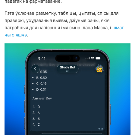
падатак на фарматаванне.
Гэта ўключае разметку, табліцы, цытаты, спісы для
праверкі, убудаваныя выявы, дзіўныя рэчы, якія
патрэбныя для напісання імя сына Ілана Маска, і
шмат
чаго яшчэ
.