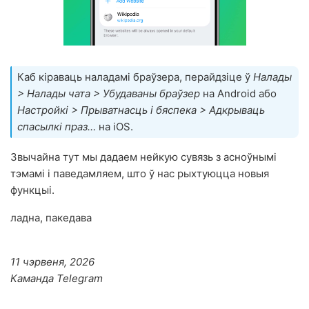
Каб кіраваць наладамі браўзера, перайдзіце ў
Налады
> Налады чата > Убудаваны браўзер
на Android або
Настройкі > Прыватнасць і бяспека > Адкрываць
спасылкі праз…
на iOS.
Звычайна тут мы дадаем нейкую сувязь з асноўнымі
тэмамі і паведамляем, што ў нас рыхтуюцца новыя
функцыі.
ладна, пакедава
11 чэрвеня, 2026
Каманда Telegram