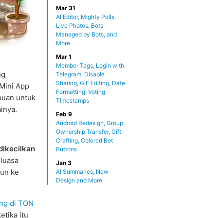
Mar 31
AI Editor, Mighty Polls,
Live Photos, Bots
Managed by Bots, and
More
Mar 1
Member Tags, Login with
ng
Telegram, Disable
Sharing, GIF Editing, Date
 Mini App
Formatting, Voting
uan untuk
Timestamps
inya.
Feb 9
Android Redesign, Group
Ownership Transfer, Gift
Crafting, Colored Bot
dikecilkan
Buttons
eluasa
Jan 3
un ke
AI Summaries, New
Design and More
ing di TON
etika itu