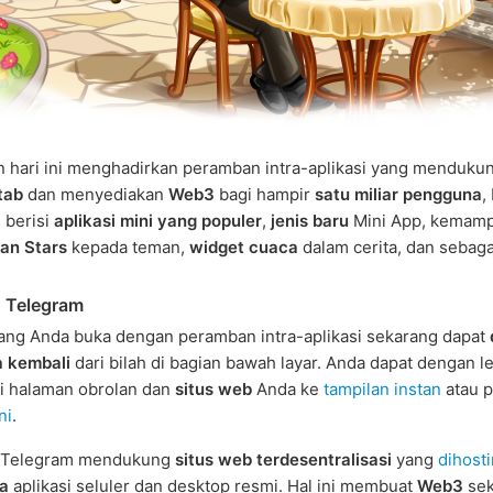
 hari ini menghadirkan peramban intra-aplikasi yang menduku
tab
dan menyediakan
Web3
bagi hampir
satu miliar pengguna
,
 berisi
aplikasi mini yang populer
,
jenis baru
Mini App, kemamp
an Stars
kepada teman,
widget cuaca
dalam cerita, dan sebaga
 Telegram
ang Anda buka dengan peramban intra-aplikasi sekarang dapat
a kembali
dari bilah di bagian bawah layar. Anda dapat dengan l
ri halaman obrolan dan
situs web
Anda ke
tampilan instan
atau p
ni
.
 Telegram mendukung
situs web terdesentralisasi
yang
dihost
a
aplikasi seluler dan desktop resmi. Hal ini membuat
Web3
sek