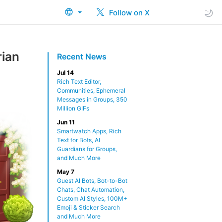
Follow on X
rian
Recent News
Jul 14
Rich Text Editor,
Communities, Ephemeral
Messages in Groups, 350
Million GIFs
Jun 11
Smartwatch Apps, Rich
Text for Bots, AI
Guardians for Groups,
and Much More
May 7
Guest AI Bots, Bot-to-Bot
Chats, Chat Automation,
Custom AI Styles, 100M+
Emoji & Sticker Search
and Much More