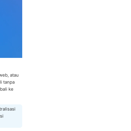
web, atau
i tanpa
ali ke
ralisasi
si