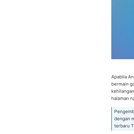
Apabila A
bermain g
kehilangan
halaman na
Pengemba
dengan 
terbaru 