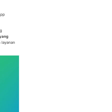
App
ng
 yang
 layanan