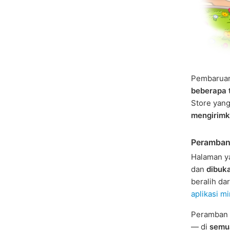
Pembaruan
beberapa 
Store yang
mengirimk
Peramban
Halaman y
dan
dibuk
beralih da
aplikasi mi
Peramban
— di
semu