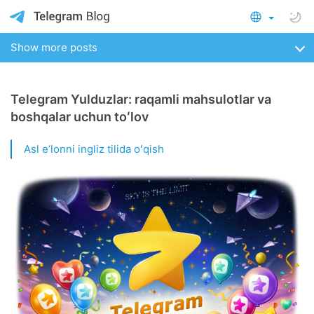
Show more posts
Telegram Yulduzlar: raqamli mahsulotlar va
boshqalar uchun toʻlov
Asl eʼlonni ingliz tilida oʻqish