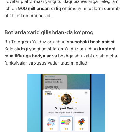
ilovalar platformasi yangi turdagi bizneslarga Telegram
ichida
900 milliondan
ortiq ehtimoliy mijozlarni qamrab
olish imkoninini beradi.
Botlarda xarid qilishdan-da koʻproq
Bu Telegram Yulduzlar uchun
shunchaki boshlanishi
.
Kelajakdagi yangilanishlarda Yulduzlar uchun
kontent
mualliflariga hadyalar
va boshqa shu kabi qoʻshimcha
funksiyalar va xususiyatlar taqdim etiladi.