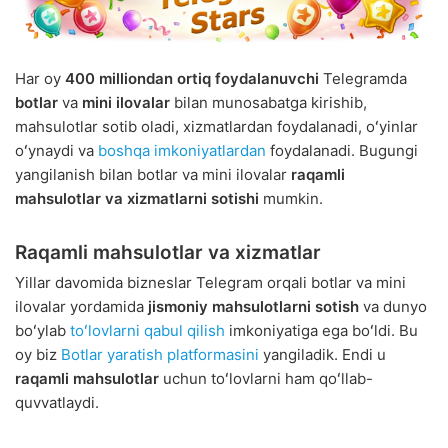
Har oy
400 milliondan ortiq foydalanuvchi
Telegramda
botlar
va
mini ilovalar
bilan munosabatga kirishib,
mahsulotlar sotib oladi, xizmatlardan foydalanadi, oʻyinlar
oʻynaydi va
boshqa imkoniyatlardan
foydalanadi. Bugungi
yangilanish bilan botlar va mini ilovalar
raqamli
mahsulotlar va xizmatlarni sotishi
mumkin.
Raqamli mahsulotlar va xizmatlar
Yillar davomida bizneslar Telegram orqali botlar va mini
ilovalar yordamida
jismoniy mahsulotlarni sotish
va dunyo
boʻylab
toʻlovlarni qabul qilish
imkoniyatiga ega boʻldi. Bu
oy biz
Botlar yaratish platformasini
yangiladik. Endi u
raqamli mahsulotlar
uchun toʻlovlarni ham qoʻllab-
quvvatlaydi.