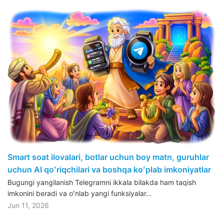
Smart soat ilovalari, botlar uchun boy matn, guruhlar
uchun AI qoʻriqchilari va boshqa koʻplab imkoniyatlar
Bugungi yangilanish Telegramni ikkala bilakda ham taqish
imkonini beradi va oʻnlab yangi funksiyalar…
Jun 11, 2026