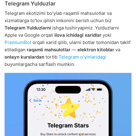
Telegram Yulduzlar
Telegram ekotizimi boʻylab raqamli mahsulotlar va
xizmatlarga toʻlov qilish imkonini berish uchun biz
Telegram Yulduzlarni
ishga tushiryapmiz. Yulduzlarni
Apple va Google orqali
ilova ichidagi xaridlar
yoki
PremiumBot
orqali xarid qilib, ularni botlar tomonidan taklif
etiladigan
raqamli mahsulotlar
—
elektron kitoblar
va
onlayn kurslardan
tortib
Telegram oʻyinlaridagi
buyumlargacha sarflash mumkin.