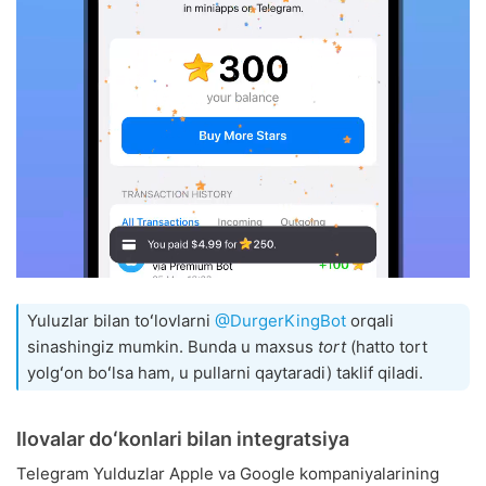
Yuluzlar bilan toʻlovlarni
@DurgerKingBot
orqali
sinashingiz mumkin. Bunda u maxsus
tort
(hatto tort
yolgʻon boʻlsa ham, u pullarni qaytaradi) taklif qiladi.
Ilovalar doʻkonlari bilan integratsiya
Telegram Yulduzlar Apple va Google kompaniyalarining