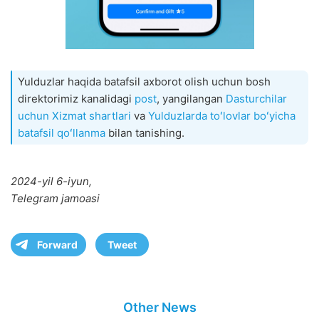
Yulduzlar haqida batafsil axborot olish uchun bosh
direktorimiz kanalidagi
post
, yangilangan
Dasturchilar
uchun Xizmat shartlari
va
Yulduzlarda toʻlovlar boʻyicha
batafsil qoʻllanma
bilan tanishing.
2024-yil 6-iyun,
Telegram jamoasi
Forward
Tweet
Other News