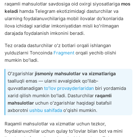
raqamli mahsulotlar savdosiga oid oxirgi siyosatlariga
mos
keladi
hamda Telegram ekotizimidagi dasturchilar va
ularning foydalanuvchilariga mobil ilovalar doʻkonlarida
ilova ichidagi xaridlar imkoniyatidan misli koʻrilmagan
darajada foydalanish imkonini beradi.
Tez orada dasturchilar oʻz botlari orqali ishlangan
yulduzlarni Toncoinda
Fragment
orqali yechib olishi
mumkin boʻladi.
Oʻzgarishlar
jismoniy mahsulotlar va xizmatlariga
taalluqli emas — ularni avvalgidek qoʻllab-
quvvatlanadigan
toʻlov provayderlaridan
biri yordamida
xarid qilish mumkin boʻladi. Dasturchilar
raqamli
mahsulotlar
uchun oʻzgarishlar haqidagi batafsil
axborotni
ushbu sahifada
oʻqishi mumkin.
Raqamli mahsulotlar va xizmatlar uchun tezkor,
foydalanuvchilar uchun qulay toʻlovlar bilan bot va mini