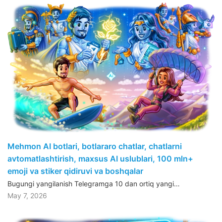
Mehmon AI botlari, botlararo chatlar, chatlarni
avtomatlashtirish, maxsus AI uslublari, 100 mln+
emoji va stiker qidiruvi va boshqalar
Bugungi yangilanish Telegramga 10 dan ortiq yangi…
May 7, 2026