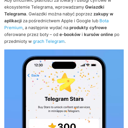
Aby umożliwić płatności za towary i usługi cyfrowe w
ekosystemie Telegrama, wprowadzamy
Gwiazdki
Telegrama
. Gwiazdki można nabyć poprzez
zakupy w
aplikacji
za pośrednictwem Apple i Google lub
Bota
Premium
, a następnie wydać na
produkty cyfrowe
oferowane przez boty – od
e-booków
i
kursów online
po
przedmioty w
grach Telegram
.