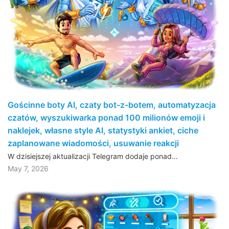
Gościnne boty AI, czaty bot-z-botem, automatyzacja
czatów, wyszukiwarka ponad 100 milionów emoji i
naklejek, własne style AI, statystyki ankiet, ciche
zaplanowane wiadomości, usuwanie reakcji
W dzisiejszej aktualizacji Telegram dodaje ponad…
May 7, 2026